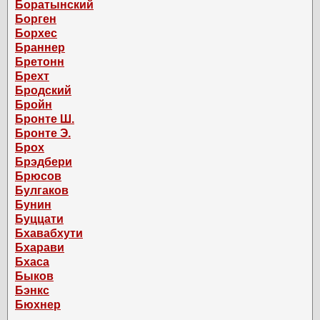
Боратынский
Борген
Борхес
Браннер
Бретонн
Брехт
Бродский
Бройн
Бронте Ш.
Бронте Э.
Брох
Брэдбери
Брюсов
Булгаков
Бунин
Буццати
Бхавабхути
Бхарави
Бхаса
Быков
Бэнкс
Бюхнер