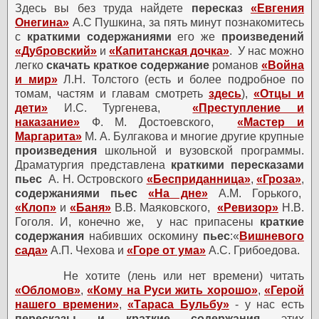
Здесь вы без труда найдете
пересказ
«Евгения
Онегина»
А.С Пушкина, за пять минут познакомитесь
с
краткими содержаниями
его же
произведений
«Дубровский»
и
«Капитанская дочка»
.
У нас можно
легко
скачать краткое содержание
романов
«Война
и мир»
Л.Н. Толстого (есть и более подробное по
томам, частям и главам смотреть
здесь
),
«Отцы и
дети»
И.С. Тургенева,
«Преступление и
наказание»
Ф. М. Достоевского,
«Мастер и
Маргарита»
М. А. Булгакова и многие другие крупные
произведения
школьной и вузовской программы.
Драматургия представлена
краткими пересказами
пьес
А. Н. Островского
«Бесприданница»
,
«Гроза»
,
содержаниями
пьес
«На дне»
А.М. Горького,
«Клоп»
и
«Баня»
В.В. Маяковского,
«Ревизор»
Н.В.
Гоголя. И, конечно же,
у нас припасены
краткие
содержания
набивших оскомину
пьес
:«
Вишневого
сада»
А.П. Чехова и
«Горе от ума»
А.С. Грибоедова.
Не хотите (лень или нет времени) читать
«Обломов»
,
«Кому на Руси жить хорошо»
,
«Герой
нашего времени»
,
«Тараса Бульбу»
- у нас есть
пересказы и краткие содержания
этих