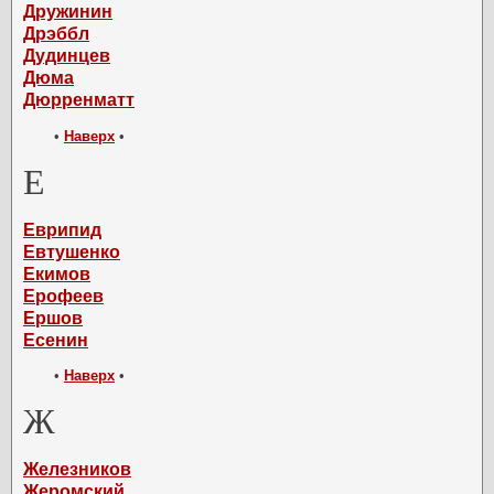
Дружинин
Дрэббл
Дудинцев
Дюма
Дюрренматт
•
Наверх
•
Е
Еврипид
Евтушенко
Екимов
Ерофеев
Ершов
Есенин
•
Наверх
•
Ж
Железников
Жеромский