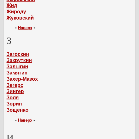
Жид
Жироду
Жуковский
•
Наверх
•
З
Загоскин
Закруткин
Залыгин
Замятин
Захер-Мазох
Зегерс
Зингер
Золя
Зорин
Зощенко
•
Наверх
•
И