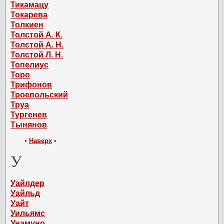
Тикамацу
Токарева
Толкиен
Толстой А. К.
Толстой А. Н.
Толстой Л. Н.
Топелиус
Торо
Трифонов
Троепольский
Труа
Тургенев
Тынянов
•
Наверх
•
У
Уайлдер
Уайльд
Уайт
Уильямс
Унамуно