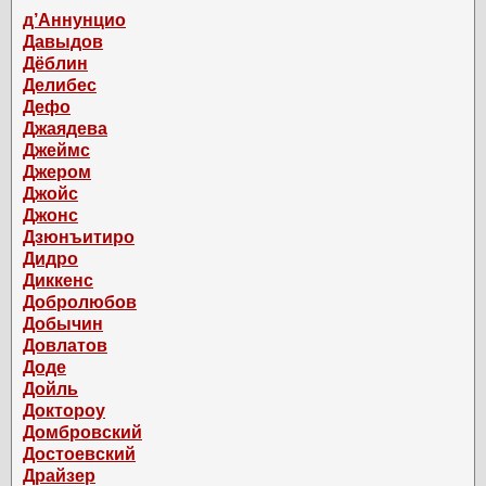
д’Аннунцио
Давыдов
Дёблин
Делибес
Дефо
Джаядева
Джеймс
Джером
Джойс
Джонс
Дзюнъитиро
Дидро
Диккенс
Добролюбов
Добычин
Довлатов
Доде
Дойль
Доктороу
Домбровский
Достоевский
Драйзер