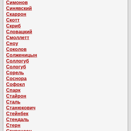
Симонов
Синявский
Скаррон
Скотт
Скриб
Словацкий
Смоллетт
Сноу
Соколов
Солженицын
Соллогуб
Сологуб
Сорель
Соснора
Софокл
Спарк
Стайрон
Сталь
Станюкович
Стейнбек
Стендаль
Стерн