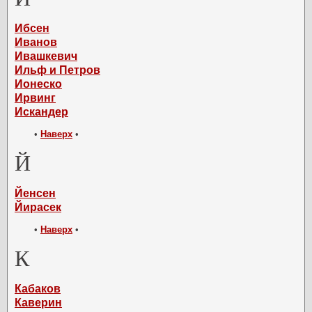
Ибсен
Иванов
Ивашкевич
Ильф и Петров
Ионеско
Ирвинг
Искандер
•
Наверх
•
Й
Йенсен
Йирасек
•
Наверх
•
К
Кабаков
Каверин