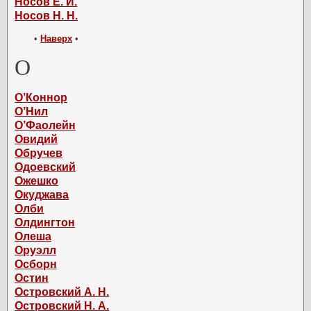
Носов Е. И.
Носов Н. Н.
•
Наверх
•
О
О’Коннор
О’Нил
О’Фаолейн
Овидий
Обручев
Одоевский
Ожешко
Окуджава
Олби
Олдингтон
Олеша
Оруэлл
Осборн
Остин
Островский А. Н.
Островский Н. А.