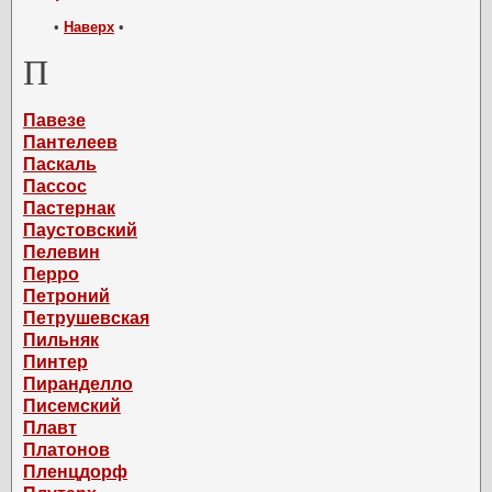
•
Наверх
•
П
Павезе
Пантелеев
Паскаль
Пассос
Пастернак
Паустовский
Пелевин
Перро
Петроний
Петрушевская
Пильняк
Пинтер
Пиранделло
Писемский
Плавт
Платонов
Пленцдорф