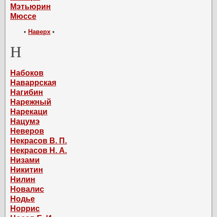
Мэтьюрин
Мюссе
•
Наверх
•
Н
Набоков
Наваррская
Нагибин
Нарежный
Нарекаци
Нацумэ
Неверов
Некрасов В. П.
Некрасов Н. А.
Низами
Никитин
Нилин
Новалис
Нодье
Норрис