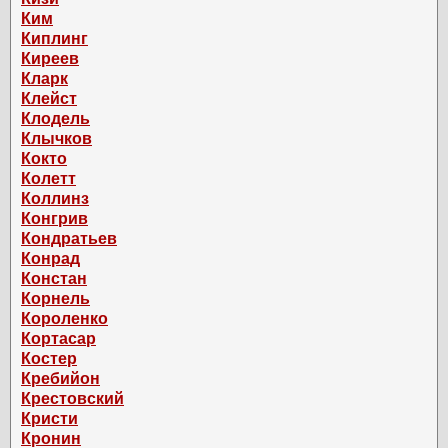
Ким
Киплинг
Киреев
Кларк
Клейст
Клодель
Клычков
Кокто
Колетт
Коллинз
Конгрив
Кондратьев
Конрад
Констан
Корнель
Короленко
Кортасар
Костер
Кребийон
Крестовский
Кристи
Кронин