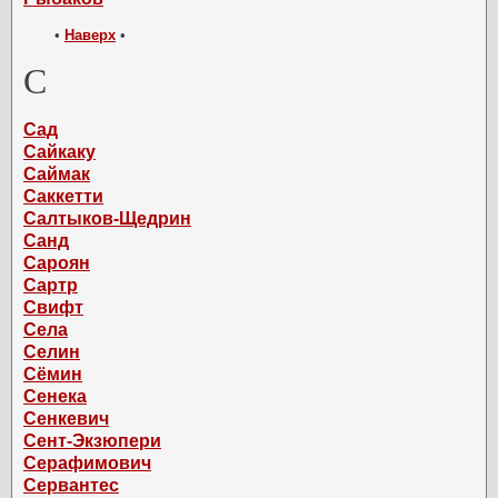
•
Наверх
•
С
Сад
Сайкаку
Саймак
Саккетти
Салтыков-Щедрин
Санд
Сароян
Сартр
Свифт
Села
Селин
Сёмин
Сенека
Сенкевич
Сент-Экзюпери
Серафимович
Сервантес