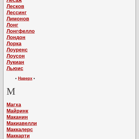
Лесаж
Лесков
Лессинг
Лимонов
Лонг
Лонгфелло
Лондон
Лорка
Лоуренс
Лоусон
Лукиан
Льюис
•
Наверх
•
М
Магха
Майринк
Маканин
Макиавелли
Маккалерс
Маккарти