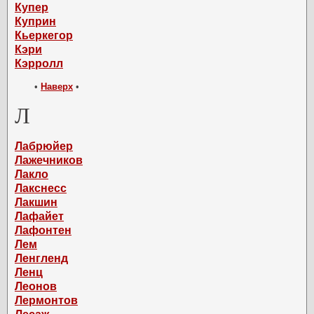
Купер
Куприн
Кьеркегор
Кэри
Кэрролл
•
Наверх
•
Л
Лабрюйер
Лажечников
Лакло
Лакснесс
Лакшин
Лафайет
Лафонтен
Лем
Ленгленд
Ленц
Леонов
Лермонтов