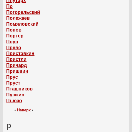
Плутарх
По
Погорельский
Полежаев
Помяловский
Попов
Портер
Поуп
Прево
Приставкин
Пристли
Причард
Пришвин
Прус
Пруст
Пташников
Пушкин
Пьюзо
•
Наверх
•
Р