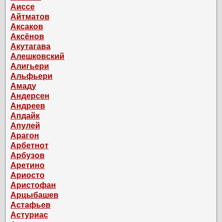
Аиссе
Айтматов
Аксаков
Аксёнов
Акутагава
Алешковский
Алигьери
Альфьери
Амаду
Андерсен
Андреев
Апдайк
Апулей
Арагон
Арбетнот
Арбузов
Аретино
Ариосто
Аристофан
Арцыбашев
Астафьев
Астуриас