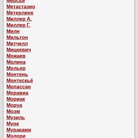
Мерсье
Метастазио
Метерлинк
Миллер А.
Миллер Г.
Милн
Мильтон
Митчелл
Мицкевич
Можаев
Молина
Мольер
Монтень
Монтескьё
Мопассан
Моравиа
Мориак
Моруа
Моэм
Музиль
Мунк
Мураками
Мэлори