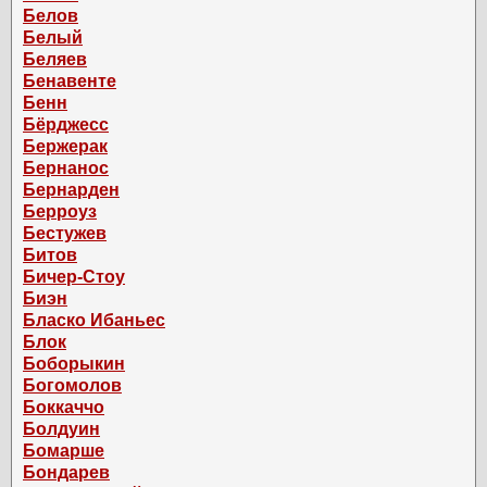
Белов
Белый
Беляев
Бенавенте
Бенн
Бёрджесс
Бержерак
Бернанос
Бернарден
Берроуз
Бестужев
Битов
Бичер-Стоу
Биэн
Бласко Ибаньес
Блок
Боборыкин
Богомолов
Боккаччо
Болдуин
Бомарше
Бондарев