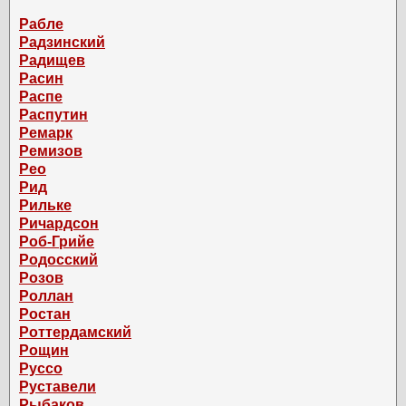
Рабле
Радзинский
Радищев
Расин
Распе
Распутин
Ремарк
Ремизов
Рео
Рид
Рильке
Ричардсон
Роб-Грийе
Родосский
Розов
Роллан
Ростан
Роттердамский
Рощин
Руссо
Руставели
Рыбаков