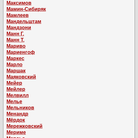
Максимов
Мамин-Сибиряк
Мамлеев
Мандельштам
Мандзони
Манн Г.
Манн Т.
Мариво
Мариенгоф
Маркес
Марло
Маршак
Маяковский
Мейер
Мейлер
Мелвилл
Мелье
Мельников
Менандр
Мёрдок
Мережковский
Мериме