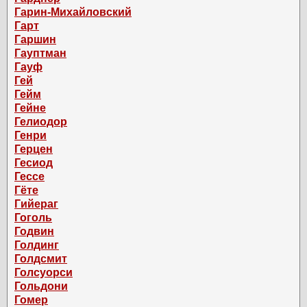
Гарин-Михайловский
Гарт
Гаршин
Гауптман
Гауф
Гей
Гейм
Гейне
Гелиодор
Генри
Герцен
Гесиод
Гессе
Гёте
Гийераг
Гоголь
Годвин
Голдинг
Голдсмит
Голсуорси
Гольдони
Гомер