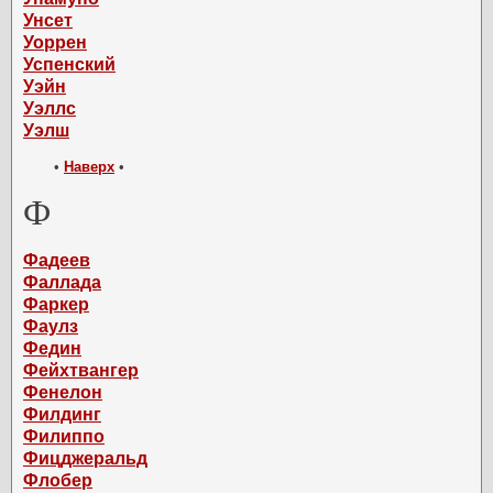
Унсет
Уоррен
Успенский
Уэйн
Уэллс
Уэлш
•
Наверх
•
Ф
Фадеев
Фаллада
Фаркер
Фаулз
Федин
Фейхтвангер
Фенелон
Филдинг
Филиппо
Фицджеральд
Флобер