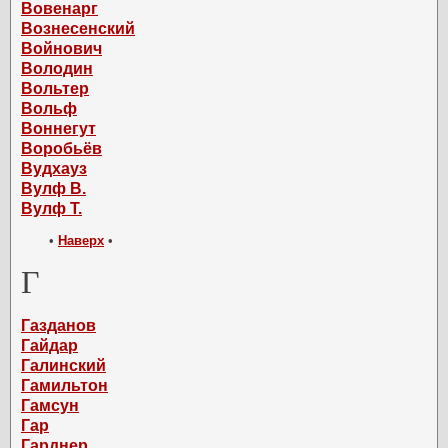
Вовенарг
Вознесенский
Войнович
Володин
Вольтер
Вольф
Воннегут
Воробьёв
Вудхауз
Вулф В.
Вулф Т.
•
Наверх
•
Г
Газданов
Гайдар
Галинский
Гамильтон
Гамсун
Гар
Гарднер