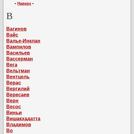
•
Наверх
•
В
Вагинов
Вайс
Валье-Инклан
Вампилов
Васильев
Вассерман
Вега
Вельтман
Вентцель
Верас
Вергилий
Вересаев
Верн
Весос
Виньи
Вишакхадатта
Владимов
Во