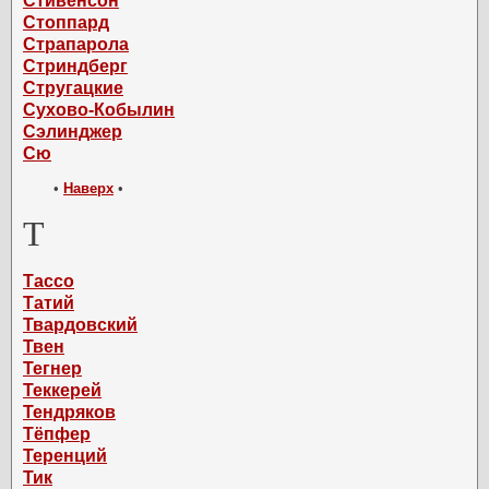
Стивенсон
Стоппард
Страпарола
Стриндберг
Стругацкие
Сухово-Кобылин
Сэлинджер
Сю
•
Наверх
•
Т
Тассо
Татий
Твардовский
Твен
Тегнер
Теккерей
Тендряков
Тёпфер
Теренций
Тик