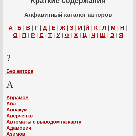
Краткие содержания
Алфавитный каталог авторов
А
|
Б
|
В
|
Г
|
Д
|
Е
|
Ж
|
З
|
И
|
Й
|
К
|
Л
|
М
|
Н
|
О
|
П
|
Р
|
С
|
Т
|
У
|
Ф
|
Х
|
Ц
|
Ч
|
Ш
|
Э
|
Я
?
Без автора
А
Абрамов
Абэ
Аввакум
Аверченко
Автоматы с выводом на карту
Адамович
Азимов