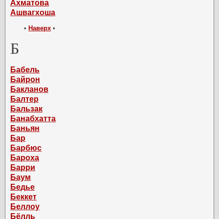
Ахматова
Ашвагхоша
•
Наверх
•
Б
Бабель
Байрон
Бакланов
Балтер
Бальзак
Банабхатта
Баньян
Бар
Барбюс
Бароха
Барри
Баум
Бедье
Беккет
Беллоу
Бёлль