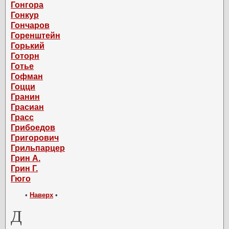
Гонгора
Гонкур
Гончаров
Горенштейн
Горький
Готорн
Готье
Гофман
Гоцци
Гранин
Грасиан
Грасс
Грибоедов
Григорович
Грильпарцер
Грин А.
Грин Г.
Гюго
•
Наверх
•
Д