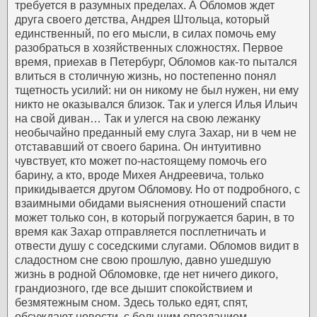
требуется в разумных пределах. А Обломов ждет
друга своего детства, Андрея Штольца, который
единственный, по его мысли, в силах помочь ему
разобраться в хозяйственных сложностях.
Первое
время, приехав в Петербург, Обломов как-то пытался
влиться в столичную жизнь, но постепенно понял
тщетность усилий: ни он никому не был нужен, ни ему
никто не оказывался близок. Так и улегся Илья Ильич
на свой диван… Так и улегся на свою лежанку
необычайно преданный ему слуга Захар, ни в чем не
отстававший от своего барина. Он интуитивно
чувствует, кто может по-настоящему помочь его
барину, а кто, вроде Михея Андреевича, только
прикидывается другом Обломову. Но от подробного, с
взаимными обидами выяснения отношений спасти
может только сон, в который погружается барин, в то
время как Захар отправляется посплетничать и
отвести душу с соседскими слугами.
Обломов видит в
сладостном сне свою прошлую, давно ушедшую
жизнь в родной Обломовке, где нет ничего дикого,
грандиозного, где все дышит спокойствием и
безмятежным сном. Здесь только едят, спят,
обсуждают новости, с большим опозданием