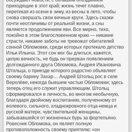
приходящие в этот край; жизнь течет плавно,
перетекая из осени в зиму, из весны в лето, чтобы
снова свершать свои вечные круги. Здесь сказки
почти неотличимы от реальной жизни, а сны
являются продолжением яви. Все мирно, тихо,
покойно в этом благословенном краю — никакие
страсти, никакие заботы не тревожат обитателей
сонной Обломовки, среди которых протекало детство
Ильи Ильича. Этот сон мог бы длиться, кажется,
целую вечность, не будь он прерван появлением
долгожданного друга Обломова, Андрея Ивановича
Штольца, о приезде которого радостно объявляет
своему барину Захар…
Андрей Штольц рос в селе
Верхлёве, некогда бывшем частью Обломовки; здесь
теперь отец его служит управляющим. Штольц
сформировался в личность, во многом необычную,
благодаря двойному воспитанию, полученному от
волевого, сильного, хладнокровного отца-немца и
русской матери, чувствительной женщины,
забывавшейся от жизненных бурь за фортепьяно.
Ровесник Обломова, он являет полную
противоположность своему приятелю: «он