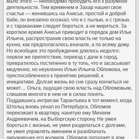
мало этого — необходимо пробудить его к разумной
деятельности.
Тем временем и Захар нашел свое
счастье — женившись на Анисье, простой и доброй
бабе, он внезапно осознал, что и с пылью, и с грязью,
и с тараканами следует бороться, а не мириться. За
короткое время Анисья приводит в порядок дом Ильи
Ильича, распространив свою власть не только на
кухню, как предполагалось вначале, а по всему дому.
Но всеобщее это пробуждение длилось недолго:
первое же препятствие, переезд с дачи в город,
превратилось постепенно в ту топь, что и засасывает
медленно, но неуклонно Илью Ильича Обломова, не
приспособленного к принятию решений, к
инициативе. Долгая жизнь во сне сразу кончиться не
может…
Ольга, ощущая свою власть над Обломовым,
слишком многого в нем не в силах понять.
Поддавшись интригам Тарантьева в тот момент, когда
Штольц вновь уехал из Петербурга, Обломов
переезжает в квартиру, нанятую ему Михеем
Андреевичем, на Выборгскую сторону.
Не умея
бороться с жизнью, не умея разделаться с долгами,
не умея управлять имением и разоблачать
окруживших его жуликов, Обломов попадает в дом