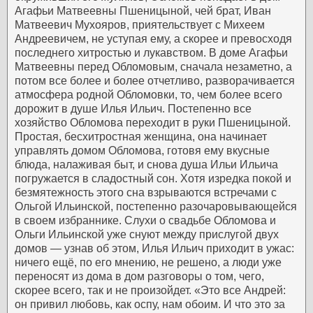
Агафьи Матвеевны Пшеницыной, чей брат, Иван
Матвеевич Мухояров, приятельствует с Михеем
Андреевичем, не уступая ему, а скорее и превосходя
последнего хитростью и лукавством. В доме Агафьи
Матвеевны перед Обломовым, сначала незаметно, а
потом все более и более отчетливо, разворачивается
атмосфера родной Обломовки, то, чем более всего
дорожит в душе Илья Ильич.
Постепенно все
хозяйство Обломова переходит в руки Пшеницыной.
Простая, бесхитростная женщина, она начинает
управлять домом Обломова, готовя ему вкусные
блюда, налаживая быт, и снова душа Ильи Ильича
погружается в сладостный сон. Хотя изредка покой и
безмятежность этого сна взрываются встречами с
Ольгой Ильинской, постепенно разочаровывающейся
в своем избраннике. Слухи о свадьбе Обломова и
Ольги Ильинской уже снуют между прислугой двух
домов — узнав об этом, Илья Ильич приходит в ужас:
ничего ещё, по его мнению, не решено, а люди уже
переносят из дома в дом разговоры о том, чего,
скорее всего, так и не произойдет. «Это все Андрей:
он привил любовь, как оспу, нам обоим. И что это за