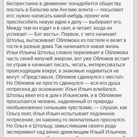
беспрестанно в движении: понадобится обществу
послать в Бельгию или Англию агента — посылают
его; нужно написать какой-нибудь проект или
приспособить новую идею к делу — выбирают его.
Между тем он ездит и в свет, и читает; когда он
успевает — Бог весть».
Первое, с чего начинает
Штольц, вытаскивает Обломова из постели и везет в
гости в разные дома Так начинается новая жизнь
Ильи Ильича
Штольц словно переливает в Обломова
часть своей кипучей энергии, вот уже Обломов встает
по утрам и начинает писать, читать, интересоваться
происходящим вокруг, а знакомые надивиться не
могут: «Представьте, Обломов сдвинулся с места!»
Но Обломов не просто сдвинулся — вся его душа
потрясена до основания: Илья Ильич влюбился.
Штольц ввел его в дом к Ильинским, и в Обломове
просыпается человек, наделенный от природы
необыкновенно сильными чувствами, — слушая, как
Ольга поет, Илья Ильич испытывает подлинное
потрясение, он наконец-то окончательно проснулся.
Но Ольге и Штольцу, замыслившим своего рода
эксперимент над вечно дремлющим Ильей Ильичом,