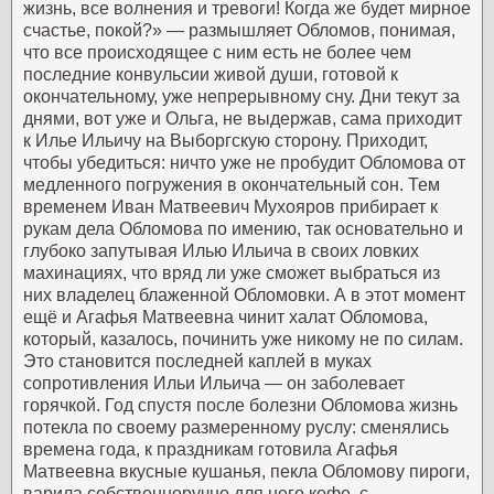
жизнь, все волнения и тревоги! Когда же будет мирное
счастье, покой?» — размышляет Обломов, понимая,
что все происходящее с ним есть не более чем
последние конвульсии живой души, готовой к
окончательному, уже непрерывному сну.
Дни текут за
днями, вот уже и Ольга, не выдержав, сама приходит
к Илье Ильичу на Выборгскую сторону. Приходит,
чтобы убедиться: ничто уже не пробудит Обломова от
медленного погружения в окончательный сон. Тем
временем Иван Матвеевич Мухояров прибирает к
рукам дела Обломова по имению, так основательно и
глубоко запутывая Илью Ильича в своих ловких
махинациях, что вряд ли уже сможет выбраться из
них владелец блаженной Обломовки. А в этот момент
ещё и Агафья Матвеевна чинит халат Обломова,
который, казалось, починить уже никому не по силам.
Это становится последней каплей в муках
сопротивления Ильи Ильича — он заболевает
горячкой.
Год спустя после болезни Обломова жизнь
потекла по своему размеренному руслу: сменялись
времена года, к праздникам готовила Агафья
Матвеевна вкусные кушанья, пекла Обломову пироги,
варила собственноручно для него кофе, с