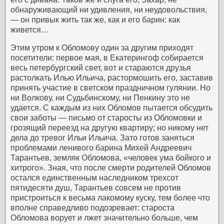
обнаруживающий ни удивления, ни неудовольствия,
— он привык жить так же, как и его барин: как
живется…
Этим утром к Обломову один за другим приходят
посетители: первое мая, в Екатерингоф собирается
весь петербургский свет, вот и стараются друзья
растолкать Илью Ильича, растормошить его, заставив
принять участие в светском праздничном гулянии. Но
ни Волкову, ни Судьбинскому, ни Пенкину это не
удается. С каждым из них Обломов пытается обсудить
свои заботы — письмо от старосты из Обломовки и
грозящий переезд на другую квартиру; но никому нет
дела до тревог Ильи Ильича.
Зато готов заняться
проблемами ленивого барина Михей Андреевич
Тарантьев, земляк Обломова, «человек ума бойкого и
хитрого». Зная, что после смерти родителей Обломов
остался единственным наследником трехсот
пятидесяти душ, Тарантьев совсем не против
пристроиться к весьма лакомому куску, тем более что
вполне справедливо подозревает: староста
Обломова ворует и лжет значительно больше, чем