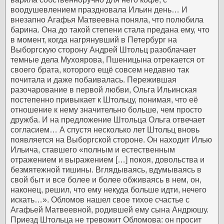
воодушевлением праздновала Ильин день… И
внезапно Агафья Матвеевна поняла, что полюбила
барина. Она до такой степени стала предана ему, что
в момент, когда нагрянувший в Петербург на
Выборгскую сторону Андрей Штольц разоблачает
темные дела Мухоярова, Пшеницына отрекается от
своего брата, которого ещё совсем недавно так
почитала и даже побаивалась.
Пережившая
разочарование в первой любви, Ольга Ильинская
постепенно привыкает к Штольцу, понимая, что её
отношение к нему значительно больше, чем просто
дружба. И на предложение Штольца Ольга отвечает
согласием…
А спустя несколько лет Штольц вновь
появляется на Выборгской стороне. Он находит Илью
Ильича, ставшего «полным и естественным
отражением и выражением […] покоя, довольства и
безмятежной тишины. Вглядываясь, вдумываясь в
свой быт и все более и более обживаясь в нем, он,
наконец, решил, что ему некуда больше идти, нечего
искать…». Обломов нашел свое тихое счастье с
Агафьей Матвеевной, родившей ему сына Андрюшу.
Приезд Штольца не тревожит Обломова: он просит