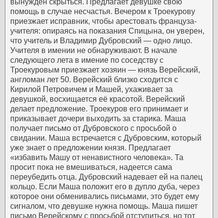
вынужден скрыться. Предлагает девушке свою
помощь в случае несчастья. Вечером к Троекурову
приезжает исправник, чтобы арестовать француза-
учителя: опираясь на показания Спицына, он уверен,
что учитель и Владимир Дубровский — одно лицо.
Учителя в имении не обнаруживают.
В начале
следующего лета в имение по соседству с
Троекуровым приезжает хозяин — князь Верейский,
англоман лет 50. Верейский близко сходится с
Кирилой Петровичем и Машей, ухаживает за
девушкой, восхищается её красотой. Верейский
делает предложение. Троекуров его принимает и
приказывает дочери выходить за старика. Маша
получает письмо от Дубровского с просьбой о
свидании.
Маша встречается с Дубровским, который
уже знает о предложении князя. Предлагает
«избавить Машу от ненавистного человека». Та
просит пока не вмешиваться, надеется сама
переубедить отца. Дубровский надевает ей на палец
кольцо. Если Маша положит его в дупло дуба, через
которое они обменивались письмами, это будет ему
сигналом, что девушке нужна помощь.
Маша пишет
письмо Верейскому с просьбой отступиться, но тот