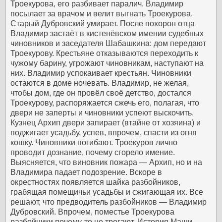
Троекурова, его разбивает паралич. Владимир
посылает за врачом и велит выгнать Троекурова.
Старый Дубровский умирает.
После похорон отца
Владимир застаёт в кистенёвском имении судебных
чиновников и заседателя Шабашкина: дом передают
Троекурову. Крестьяне отказываются переходить к
чужому барину, угрожают чиновникам, наступают на
них. Владимир успокаивает крестьян. Чиновники
остаются в доме ночевать. Владимир, не желая,
чтобы дом, где он провёл своё детство, достался
Троекурову, распоряжается сжечь его, полагая, что
двери не заперты и чиновники успеют выскочить.
Кузнец Архип двери запирает (втайне от хозяина) и
поджигает усадьбу, успев, впрочем, спасти из огня
кошку. Чиновники погибают.
Троекуров лично
проводит дознание, почему сгорело имение.
Выясняется, что виновник пожара — Архип, но и на
Владимира падает подозрение. Вскоре в
окрестностях появляется шайка разбойников,
грабящая помещичьи усадьбы и сжигающая их. Все
решают, что предводитель разбойников — Владимир
Дубровский. Впрочем, поместье Троекурова
разбойники почему-то не трогают.
История Маши