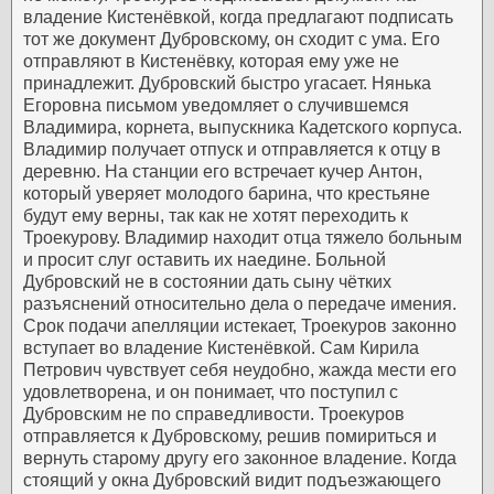
владение Кистенёвкой, когда предлагают подписать
тот же документ Дубровскому, он сходит с ума. Его
отправляют в Кистенёвку, которая ему уже не
принадлежит.
Дубровский быстро угасает. Нянька
Егоровна письмом уведомляет о случившемся
Владимира, корнета, выпускника Кадетского корпуса.
Владимир получает отпуск и отправляется к отцу в
деревню. На станции его встречает кучер Антон,
который уверяет молодого барина, что крестьяне
будут ему верны, так как не хотят переходить к
Троекурову. Владимир находит отца тяжело больным
и просит слуг оставить их наедине.
Больной
Дубровский не в состоянии дать сыну чётких
разъяснений относительно дела о передаче имения.
Срок подачи апелляции истекает, Троекуров законно
вступает во владение Кистенёвкой. Сам Кирила
Петрович чувствует себя неудобно, жажда мести его
удовлетворена, и он понимает, что поступил с
Дубровским не по справедливости. Троекуров
отправляется к Дубровскому, решив помириться и
вернуть старому другу его законное владение. Когда
стоящий у окна Дубровский видит подъезжающего