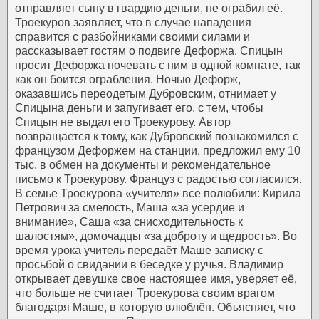
отправляет сыну в гвардию деньги, не ограбил её.
Троекуров заявляет, что в случае нападения
справится с разбойниками своими силами и
рассказывает гостям о подвиге Дефоржа. Спицын
просит Дефоржа ночевать с ним в одной комнате, так
как он боится ограбления. Ночью Дефорж,
оказавшись переодетым Дубровским, отнимает у
Спицына деньги и запугивает его, с тем, чтобы
Спицын не выдал его Троекурову.
Автор
возвращается к тому, как Дубровский познакомился с
французом Дефоржем на станции, предложил ему 10
тыс. в обмен на документы и рекомендательное
письмо к Троекурову. Француз с радостью согласился.
В семье Троекурова «учителя» все полюбили: Кирила
Петрович за смелость, Маша «за усердие и
внимание», Саша «за снисходительность к
шалостям», домочадцы «за доброту и щедрость».
Во
время урока учитель передаёт Маше записку с
просьбой о свидании в беседке у ручья. Владимир
открывает девушке свое настоящее имя, уверяет её,
что больше не считает Троекурова своим врагом
благодаря Маше, в которую влюблён. Объясняет, что