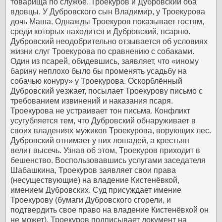
товарища по службе. Троекуров и Дубровский оба
вдовцы. У Дубровского сын Владимир, у Троекурова
дочь Маша. Однажды Троекуров показывает гостям,
среди которых находится и Дубровский, псарню.
Дубровский неодобрительно отзывается об условиях
жизни слуг Троекурова по сравнению с собаками.
Один из псарей, обидевшись, заявляет, что «иному
барину неплохо было бы променять усадьбу на
собачью конуру» у Троекурова.
Оскорблённый
Дубровский уезжает, посылает Троекурову письмо с
требованием извинений и наказания псаря.
Троекурова не устраивает тон письма. Конфликт
усугубляется тем, что Дубровский обнаруживает в
своих владениях мужиков Троекурова, ворующих лес.
Дубровский отнимает у них лошадей, а крестьян
велит высечь. Узнав об этом, Троекуров приходит в
бешенство. Воспользовавшись услугами заседателя
Шабашкина, Троекуров заявляет свои права
(несуществующие) на владение Кистенёвкой,
имением Дубровских. Суд присуждает имение
Троекурову (бумаги Дубровского сгорели, и
подтвердить свое право на владение Кистенёвкой он
не может). Троекуров подписывает документ на