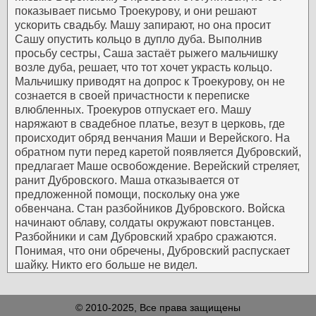
показывает письмо Троекурову, и они решают
ускорить свадьбу. Машу запирают, но она просит
Сашу опустить кольцо в дупло дуба. Выполнив
просьбу сестры, Саша застаёт рыжего мальчишку
возле дуба, решает, что тот хочет украсть кольцо.
Мальчишку приводят на допрос к Троекурову, он не
сознается в своей причастности к переписке
влюбленных. Троекуров отпускает его.
Машу
наряжают в свадебное платье, везут в церковь, где
происходит обряд венчания Маши и Верейского. На
обратном пути перед каретой появляется Дубровский,
предлагает Маше освобождение. Верейский стреляет,
ранит Дубровского. Маша отказывается от
предложенной помощи, поскольку она уже
обвенчана.
Стан разбойников Дубровского. Войска
начинают облаву, солдаты окружают повстанцев.
Разбойники и сам Дубровский храбро сражаются.
Понимая, что они обречены, Дубровский распускает
шайку. Никто его больше не видел.
© 2010-2025, Все права защищены