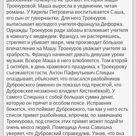
Троекуровой: Маша выросла в уединении, читая
романы. У Кирилы Петровича воспитывается Саша,
его сын от гувернантки. Для него Троекуров
выписывает молодого учителя-француза Дефоржа.
Однажды Троекуров ради забавы вталкивает учителя
в комнату с медведем. Француз, не растерявшись,
стреляет и убивает зверя, чем производит большое
впечатление на Машу. Троекуров уважает учителя за
храбрость. Француз начинает давать девушке уроки
музыки. Вскоре Маша в него влюбляется.
Том второй
1 октября, в день храмового праздника, к Троекурову
съезжаются гости. Антон Пафнутьевич Спицын
опаздывает, объясняет, что опасался разбойников
Дубровского (именно он показал под присягой, что
Дубровские незаконно владеют Кистенёвкой). У
самого Спицына с собой большая сумма денег,
которую он прячет в особом поясе. Исправник
божится, что поймает Дубровского, так как у него есть
список примет разбойника, впрочем, по замечанию
Троекурова, под список этих примет может подойти
очень много людей. Помещица Анна Савишна
уверяет, что Дубровский справедлив. Узнав, что она