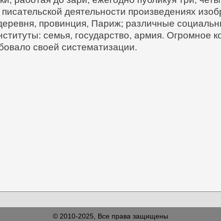
го писательской деятельности произведениях из
еревня, провинция, Париж; различные социальны
ституты: семья, государство, армия. Огромное 
ебовало своей систематизации.
© 2010-2025, Все права защищены