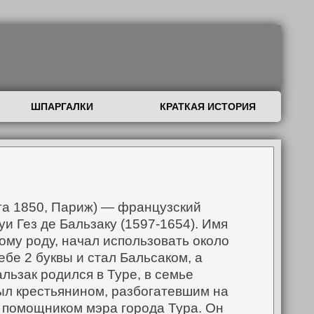
ШПАРГАЛКИ
КРАТКАЯ ИСТОРИЯ
уста 1850, Париж) — французский
и Гез де Бальзаку (1597-1654). Имя
му роду, начал использовать около
бе 2 буквы и стал Бальсаком, а
льзак родился в Туре, в семье
ыл крестьянином, разбогатевшим на
л помощником мэра города Тура. Он