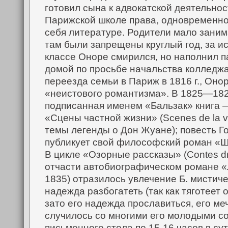
готовил сына к адвокатской деятельно
Парижской школе права, одновременно 
себя литературе.
Родители мало заним
там были запрещены круглый год, за и
классе Оноре смирился, но наполнил п
домой по просьбе начальства колледжа.
переезда семьи в Париж в 1816 г., Оно
«неистового романтизма». В 1825—1828
подписанная именем «Бальзак» книга 
«Сцены частной жизни» (Scenes de la vie
темы легенды о Дон Жуане); повесть Го
публикует свой философский роман «Ша
В цикле «Озорные рассказы» (Contes d
отчасти автобиографическом романе «Л
1835) отразилось увлечение Б. мистич
надежда разбогатеть (так как тяготеет
зато его надежда прославиться, его ме
случилось со многими его молодыми с
письменного стола по 15-16 часов в сут