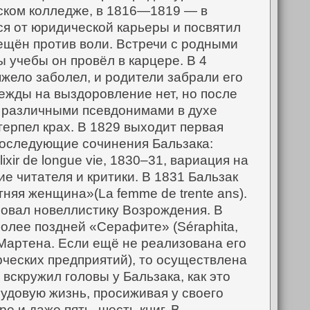
мском колледже, в 1816—1819 — в
ся от юридической карьеры и посвятил
ещён против воли. Встречи с родными
 учебы он провёл в карцере. В 4
яжело заболел, и родители забрали его
дежды на выздоровление нет, но после
д различными псевдонимами в духе
ерпел крах.
В 1829 выходит первая
Последующие сочинения Бальзака:
ixir de longue vie, 1830–31, вариация на
е читателя и критики. В 1831 Бальзак
яя женщина»(La femme de trente ans).
изовал новеллистику Возрождения. В
более поздней «Серафите» (Séraphita,
-Мартена. Если ещё не реализована его
рческих предприятий), то осуществлена
вскружил головы у Бальзака, как это
удовую жизнь, просиживая у своего
ре и даже пять, шесть книг.
В