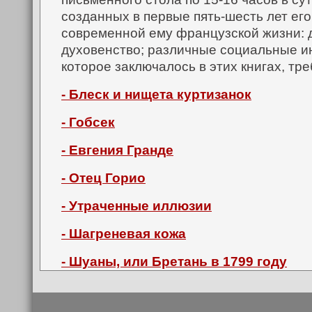
созданных в первые пять-шесть лет е
современной ему французской жизни: д
духовенство; различные социальные ин
которое заключалось в этих книгах, тр
- Блеск и нищета куртизанок
- Гобсек
- Евгения Гранде
- Отец Горио
- Утраченные иллюзии
- Шагреневая кожа
- Шуаны, или Бретань в 1799 году