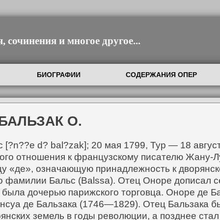
 сочинения и многое другое...
БИОГРАФИИ
СОДЕРЖАНИЯ ОПЕР
БАЛЬЗАК О.
c [?n??e d? bal?zak]; 20 мая 1799, Тур — 18 авг
ного отношения к французскому писателю Жану-Лу
у «де», означающую принадлежность к дворянско
о фамилии Бальс (Balssa). Отец Оноре дописал се
 была дочерью парижского торговца. Оноре де Ба
нсуа де Бальзака (1746—1829). Отец Бальзака б
янских земель в годы революции, а позднее ста