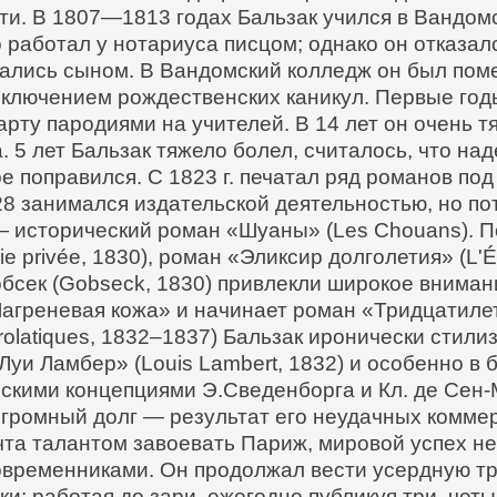
сти. В 1807—1813 годах Бальзак учился в Вандо
работал у нотариуса писцом; однако он отказал
ались сыном. В Вандомский колледж он был пом
сключением рождественских каникул. Первые годы
арту пародиями на учителей.
В 14 лет он очень т
 5 лет Бальзак тяжело болел, считалось, что на
ре поправился.
С 1823 г. печатал ряд романов по
 занимался издательской деятельностью, но пот
— исторический роман «Шуаны» (Les Chouans). 
 privée, 1830), роман «Эликсир долголетия» (L'Él
бсек (Gobseck, 1830) привлекли широкое внимани
греневая кожа» и начинает роман «Тридцатилетн
rolatiques, 1832–1837) Бальзак иронически стил
уи Ламбер» (Louis Lambert, 1832) и особенно в 
ескими концепциями Э.Сведенборга и Кл. де Сен
 огромный долг — результат его неудачных комме
чта талантом завоевать Париж, мировой успех не 
овременниками. Он продолжал вести усердную тр
ки; работая до зари, ежегодно публикуя три, четы