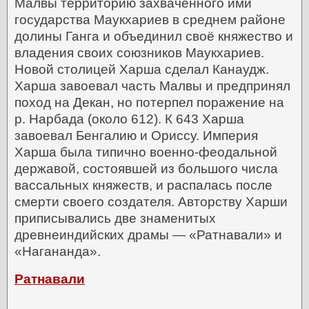
Малвы территорию захваченного ими
государства Маукхариев в среднем районе
долины Ганга и объединил своё княжество и
владения своих союзников Маукхариев.
Новой столицей Харша сделал Канаудж.
Харша завоевал часть Малвы и предпринял
поход на Декан, но потерпел поражение на
р. Нарбада (около 612). К 643 Харша
завоевал Бенгалию и Ориссу. Империя
Харша была типично военно-феодальной
державой, состоявшей из большого числа
вассальных княжеств, и распалась после
смерти своего создателя.
Авторству Харши
приписывались две знаменитых
древнеиндийских драмы — «Ратнавали» и
«Нагананда».
Ратнавали