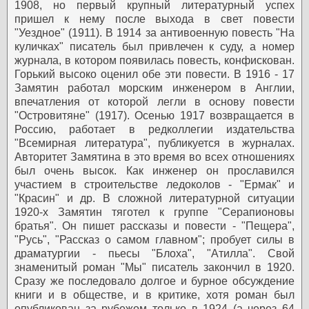
1908, но первый крупный литературный успех
пришел к нему после выхода в свет повести
"Уездное" (1911). В 1914 за антивоенную повесть "На
куличках" писатель был привлечен к суду, а номер
журнала, в котором появилась повесть, конфискован.
Горький высоко оценил обе эти повести.
В 1916 - 17
Замятин работал морским инженером в Англии,
впечатления от которой легли в основу повести
"Островитяне" (1917). Осенью 1917 возвращается в
Россию, работает в редколлегии издательства
"Всемирная литература", публикуется в журналах.
Авторитет Замятина в это время во всех отношениях
был очень высок. Как инженер он прославился
участием в строительстве ледоколов - "Ермак" и
"Красин" и др.
В сложной литературной ситуации
1920-х Замятин тяготел к группе "Серапионовы
братья". Он пишет рассказы и повести - "Пещера",
"Русь", "Рассказ о самом главном"; пробует силы в
драматургии - пьесы "Блоха", "Атилла".
Свой
знаменитый роман "Мы" писатель закончил в 1920.
Сразу же последовало долгое и бурное обсуждение
книги и в обществе, и в критике, хотя роман был
опубликован за рубежом только в 1924 (а через 64