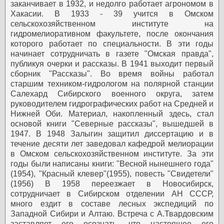
заканчивает в 1932, и недолго работает агрономом в
Хакасии.
В 1933 - 39 учится в Омском
сельскохозяйственном институте на
гидромелиоративном факультете, после окончания
которого работает по специальности. В эти годы
начинает сотрудничать в газете "Омская правда",
публикуя очерки и рассказы. В 1941 выходит первый
сборник "Рассказы".
Во время войны работал
старшим техником-гидрологом на полярной станции
Салехард Сибирского военного округа, затем
руководителем гидрографических работ на Средней и
Нижней Оби. Материал, накопленный здесь, стал
основой книги "Северные рассказы", вышедшей в
1947.
В 1948 Залыгин защитил диссертацию и в
течение десяти лет заведовал кафедрой мелиорации
в Омском сельскохозяйственном институте. За эти
годы были написаны книги: "Весной нынешнего года"
(1954), "Красный клевер"(1955), повесть "Свидетели"
(1956)
В 1958 переезжает в Новосибирск,
сотрудничает в Сибирском отделении АН СССР,
много ездит в составе лесных экспедиций по
Западной Сибири и Алтаю.
Встреча с А.Твардовским
заставляет его осознать, что настоящее его