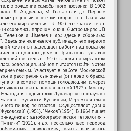
 сохраняет на всю жизнь. Чехов отметил талант
стил; о рождении самобытного прозаика. В 1902
ина, Л. Андреева, М. Горького и др.
Первые
рвые рецензии и очерки творчества. Главным
чало его мировидения.
В 1906 его знакомство с
ни ссорились, впрочем, очень быстро мирясь.
В
в, Телешов и Шмелев и др.; здесь в сборниках
и". Здесь же начинается публикация его первого
ичной жизни он завершает работу над романом
тает в отцовском доме в Притыкино Тульской
илетний писатель в 1916 становится курсантом
алась революция. Зайцев пытается найти в этом
неприемлемым.
Участвует в работе Московской
ван и расстрелян сын жены (от первого брака),
ступают в комитет помощи голодающим, а через
ритыкино и возвращается весной 1922 в Москву,
. Благодаря содействию Луначарского получает
тречается с Буниным, Куприным, Мережковским и
 много пишет, печатается. Осуществляет давно
Жуковский" (1951), "Чехов"(1954).
В 1964 пишет
ринадлежат: автобиографическая тетралогия -
Путники" (1921), и др.; несколько пьес; перевод
облематика, психологизм, печать религиозно-