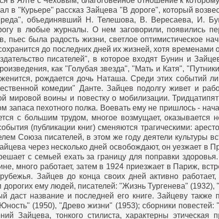
тся в Ялте с Чеховым, благоговейное отношение к которому
л в "Курьере" рассказ Зайцева "В дороге", который возве
реда", объединявший Н. Телешова, В. Вересаева, И. Бун
огу в любые журналы. О нем заговорили, появились пе
ов, пьес была радость жизни, светлое оптимистическое на
сохранится до последних дней их жизней, хотя временами о
здательство писателей", в которое входят Бунин и Зайце
оизведения, как "Голубая звезда", "Мать и Катя", "Путник
женится, рождается дочь Наташа. Среди этих событий л
жественной комедии" Данте.
Зайцев подолгу живет и рабо
вой мировой воины и повестку о мобилизации. Тридцатипят
ом запаса пехотного полка. Воевать ему не пришлось - нач
ется с большим трудом, многое возмущает, оказывается 
обытия (публикации книг) сменяются трагическими: аресто
елем Союза писателей, в этом же году деятели культуры в
Зайцева через несколько дней освобождают, он уезжает в П
ешает с семьей ехать за границу для поправки здоровья
ине, много работает, затем в 1924 приезжает в Париж, вс
арубежья. Зайцев до конца своих дней активно работает,
орогих ему людей, писателей: "Жизнь Тургенева" (1932), "
ый даст название и последней его книге.
Зайцеву также п
Юность" (1950), "Древо жизни" (1953); сборники повестей: "
ний Зайцева, тонкого стилиста, характерны этическая пр