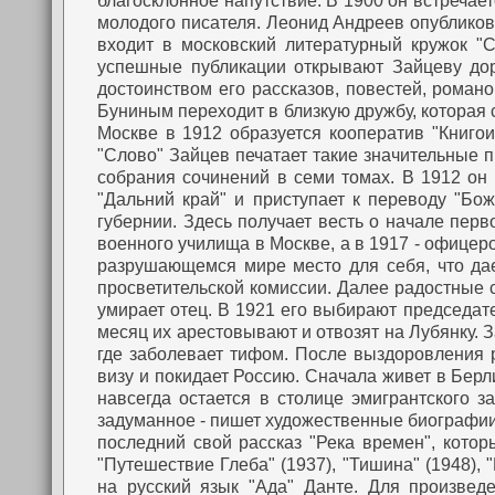
благосклонное напутствие. В 1900 он встречае
молодого писателя. Леонид Андреев опубликова
входит в московский литературный кружок "С
успешные публикации открывают Зайцеву дор
достоинством его рассказов, повестей, роман
Буниным переходит в близкую дружбу, которая 
Москве в 1912 образуется кооператив "Книгои
"Слово" Зайцев печатает такие значительные пр
собрания сочинений в семи томах.
В 1912 он 
"Дальний край" и приступает к переводу "Бо
губернии. Здесь получает весть о начале пер
военного училища в Москве, а в 1917 - офицер
разрушающемся мире место для себя, что да
просветительской комиссии. Далее радостные с
умирает отец. В 1921 его выбирают председат
месяц их арестовывают и отвозят на Лубянку. 
где заболевает тифом. После выздоровления р
визу и покидает Россию. Сначала живет в Берл
навсегда остается в столице эмигрантского з
задуманное - пишет художественные биографии д
последний свой рассказ "Река времен", котор
"Путешествие Глеба" (1937), "Тишина" (1948), "
на русский язык "Ада" Данте. Для произведе