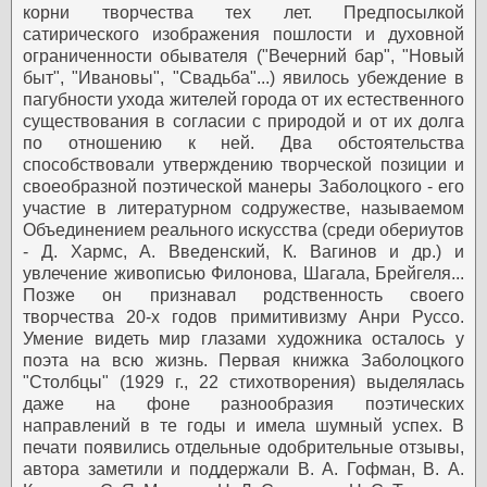
корни творчества тех лет. Предпосылкой
сатирического изображения пошлости и духовной
ограниченности обывателя ("Вечерний бар", "Новый
быт", "Ивановы", "Свадьба"...) явилось убеждение в
пагубности ухода жителей города от их естественного
существования в согласии с природой и от их долга
по отношению к ней.
Два обстоятельства
способствовали утверждению творческой позиции и
своеобразной поэтической манеры Заболоцкого - его
участие в литературном содружестве, называемом
Объединением реального искусства (среди обериутов
- Д. Хармс, А. Введенский, К. Вагинов и др.) и
увлечение живописью Филонова, Шагала, Брейгеля...
Позже он признавал родственность своего
творчества 20-х годов примитивизму Анри Руссо.
Умение видеть мир глазами художника осталось у
поэта на всю жизнь.
Первая книжка Заболоцкого
"Столбцы" (1929 г., 22 стихотворения) выделялась
даже на фоне разнообразия поэтических
направлений в те годы и имела шумный успех. В
печати появились отдельные одобрительные отзывы,
автора заметили и поддержали В. А. Гофман, В. А.