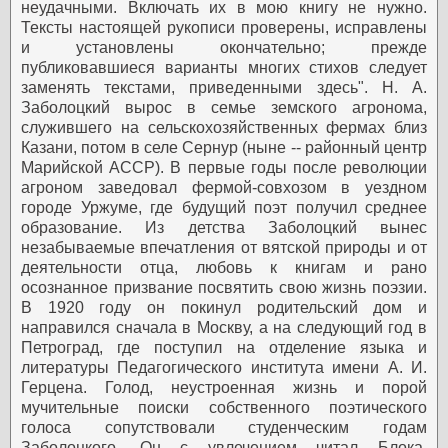
неудачными. Включать их в мою книгу не нужно.
Тексты настоящей рукописи проверены, исправлены
и установлены окончательно; прежде
публиковавшиеся варианты многих стихов следует
заменять текстами, приведенными здесь".
Н. А.
Заболоцкий вырос в семье земского агронома,
служившего на сельскохозяйственных фермах близ
Казани, потом в селе Сернур (ныне -- районный центр
Марийской АССР). В первые годы после революции
агроном заведовал фермой-совхозом в уездном
городе Уржуме, где будущий поэт получил среднее
образование. Из детства Заболоцкий вынес
незабываемые впечатления от вятской природы и от
деятельности отца, любовь к книгам и рано
осознанное призвание посвятить свою жизнь поэзии.
В 1920 году он покинул родительский дом и
направился сначала в Москву, а на следующий год в
Петроград, где поступил на отделение языка и
литературы Педагогического института имени А. И.
Герцена. Голод, неустроенная жизнь и порой
мучительные поиски собственного поэтического
голоса сопутствовали студенческим годам
Заболоцкого. Он с увлечением читал Блока,