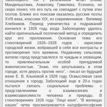
Мандельштама, Ахматову, Гумилева, Есенина, но
скоро понял, что его путь не совпадает с путем этих
поэтов. Ближе его поискам оказались русские поэты
XVIII века, классики XIX, из современников - Велимир
Хлебников.
Период ученичества и подражаний
кончился в 1926 году, когда Заболоцкому удалось
найти оригинальный поэтический метод и определить
круг его приложения. Основная тема его
стихотворений 1926--1928 годов - зарисовки
городской жизни, вобравшей в себя все контрасты и
противоречия того времени. Недавнему сельскому
жителю город представлялся то чуждым и зловещим,
то привлекательным особой причудливой
живописностью. "Знаю, что запутываюсь в этом
городе, хотя дерусь против него", - писал он будущей
жене Е. В. Клыковой в 1928 году. Осмысливая свое
отношение к городу, Заболоцкий еще в 20-х годах
пытался связать социальные проблемы с
представлениями о взаимосвязях и
взаимозависимости человека и природы. В
стихотворениях 1926 года "Лицо коня",
"В жилищах
наших" четко просматриваются натурфилософские