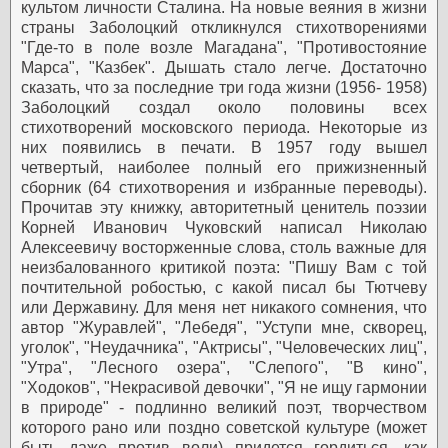
культом личности Сталина. На новые веяния в жизни
страны Заболоцкий откликнулся стихотворениями
"Где-то в поле возле Магадана", "Противостояние
Марса", "Казбек". Дышать стало легче. Достаточно
сказать, что за последние три года жизни (1956- 1958)
Заболоцкий создал около половины всех
стихотворений московского периода. Некоторые из
них появились в печати. В 1957 году вышел
четвертый, наиболее полный его прижизненный
сборник (64 стихотворения и избранные переводы).
Прочитав эту книжку, авторитетный ценитель поэзии
Корней Иванович Чуковский написал Николаю
Алексеевичу восторженные слова, столь важные для
неизбалованного критикой поэта: "Пишу Вам с той
почтительной робостью, с какой писал бы Тютчеву
или Державину. Для меня нет никакого сомнения, что
автор "Журавлей", "Лебедя", "Уступи мне, скворец,
уголок", "Неудачника", "Актрисы", "Человеческих лиц",
"Утра", "Лесного озера", "Слепого", "В кино",
"Ходоков", "Некрасивой девочки", "Я не ищу гармонии
в природе" - подлинно великий поэт, творчеством
которого рано или поздно советской культуре (может
быть даже против воли) придется гордиться, как