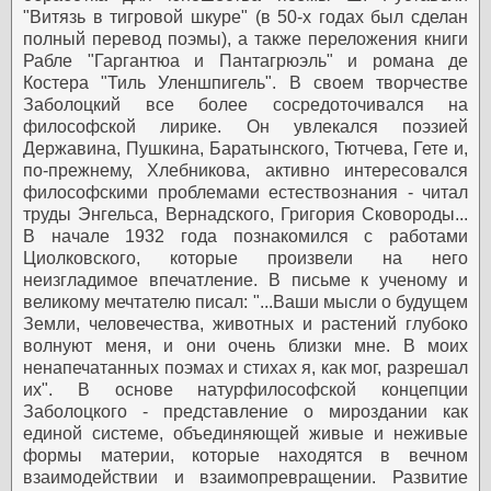
"Витязь в тигровой шкуре" (в 50-х годах был сделан
полный перевод поэмы), а также переложения книги
Рабле "Гаргантюа и Пантагрюэль" и романа де
Костера "Тиль Уленшпигель".
В своем творчестве
Заболоцкий все более сосредоточивался на
философской лирике. Он увлекался поэзией
Державина, Пушкина, Баратынского, Тютчева, Гете и,
по-прежнему, Хлебникова, активно интересовался
философскими проблемами естествознания - читал
труды Энгельса, Вернадского, Григория Сковороды...
В начале 1932 года познакомился с работами
Циолковского, которые произвели на него
неизгладимое впечатление. В письме к ученому и
великому мечтателю писал: "...Ваши мысли о будущем
Земли, человечества, животных и растений глубоко
волнуют меня, и они очень близки мне. В моих
ненапечатанных поэмах и стихах я, как мог, разрешал
их".
В основе натурфилософской концепции
Заболоцкого - представление о мироздании как
единой системе, объединяющей живые и неживые
формы материи, которые находятся в вечном
взаимодействии и взаимопревращении. Развитие