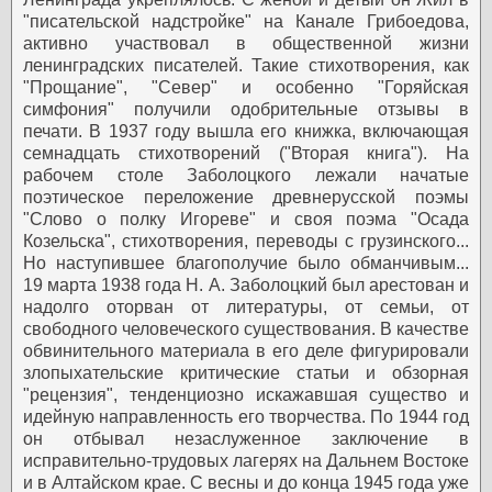
"писательской надстройке" на Канале Грибоедова,
активно участвовал в общественной жизни
ленинградских писателей. Такие стихотворения, как
"Прощание", "Север" и особенно "Горяйская
симфония" получили одобрительные отзывы в
печати. В 1937 году вышла его книжка, включающая
семнадцать стихотворений ("Вторая книга"). На
рабочем столе Заболоцкого лежали начатые
поэтическое переложение древнерусской поэмы
"Слово о полку Игореве" и своя поэма "Осада
Козельска", стихотворения, переводы с грузинского...
Но наступившее благополучие было обманчивым...
19 марта 1938 года Н. А. Заболоцкий был арестован и
надолго оторван от литературы, от семьи, от
свободного человеческого существования. В качестве
обвинительного материала в его деле фигурировали
злопыхательские критические статьи и обзорная
"рецензия", тенденциозно искажавшая существо и
идейную направленность его творчества. По 1944 год
он отбывал незаслуженное заключение в
исправительно-трудовых лагерях на Дальнем Востоке
и в Алтайском крае. С весны и до конца 1945 года уже