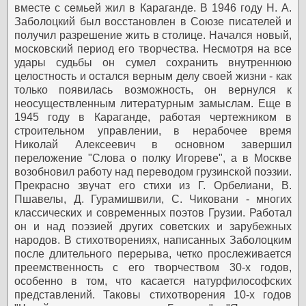
вместе с семьей жил в Караганде.
В 1946 году Н. А.
Заболоцкий был восстановлен в Союзе писателей и
получил разрешение жить в столице. Начался новый,
московский период его творчества. Несмотря на все
удары судьбы он сумел сохранить внутреннюю
целостность и остался верным делу своей жизни - как
только появилась возможность, он вернулся к
неосуществленным литературным замыслам. Еще в
1945 году в Караганде, работая чертежником в
строительном управлении, в нерабочее время
Николай Алексеевич в основном завершил
переложение "Слова о полку Игореве", а в Москве
возобновил работу над переводом грузинской поэзии.
Прекрасно звучат его стихи из Г. Орбелиани, В.
Пшавелы, Д. Гурамишвили, С. Чиковани - многих
классических и современных поэтов Грузии. Работал
он и над поэзией других советских и зарубежных
народов.
В стихотворениях, написанных Заболоцким
после длительного перерыва, четко прослеживается
преемственность с его творчеством 30-х годов,
особенно в том, что касается натурфилософских
представлений. Таковы стихотворения 10-х годов