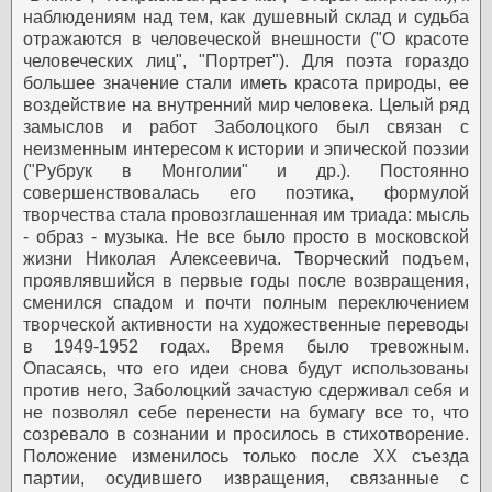
наблюдениям над тем, как душевный склад и судьба
отражаются в человеческой внешности ("О красоте
человеческих лиц", "Портрет"). Для поэта гораздо
большее значение стали иметь красота природы, ее
воздействие на внутренний мир человека. Целый ряд
замыслов и работ Заболоцкого был связан с
неизменным интересом к истории и эпической поэзии
("Рубрук в Монголии" и др.). Постоянно
совершенствовалась его поэтика, формулой
творчества стала провозглашенная им триада: мысль
- образ - музыка.
Не все было просто в московской
жизни Николая Алексеевича. Творческий подъем,
проявлявшийся в первые годы после возвращения,
сменился спадом и почти полным переключением
творческой активности на художественные переводы
в 1949-1952 годах. Время было тревожным.
Опасаясь, что его идеи снова будут использованы
против него, Заболоцкий зачастую сдерживал себя и
не позволял себе перенести на бумагу все то, что
созревало в сознании и просилось в стихотворение.
Положение изменилось только после XX съезда
партии, осудившего извращения, связанные с