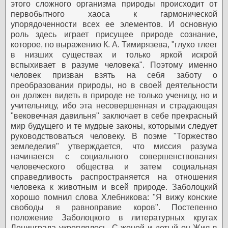
этого сложного организма природы происходит от
первобытного хаоса к гармонической
упорядоченности всех ее элементов. И основную
роль здесь играет присущее природе сознание,
которое, по выражению К. А. Тимирязева, "глухо тлеет
в низших существах и только яркой искрой
вспыхивает в разуме человека". Поэтому именно
человек призван взять на себя заботу о
преобразовании природы, но в своей деятельности
он должен видеть в природе не только ученицу, но и
учительницу, ибо эта несовершенная и страдающая
"вековечная давильня" заключает в себе прекрасный
мир будущего и те мудрые законы, которыми следует
руководствоваться человеку. В поэме "Торжество
земледелия" утверждается, что миссия разума
начинается с социального совершенствования
человеческого общества и затем социальная
справедливость распространяется на отношения
человека к животным и всей природе. Заболоцкий
хорошо помнил слова Хлебникова: "Я вижу конские
свободы я равноправие коров".
Постепенно
положение Заболоцкого в литературных кругах
Ленинграда укреплялось. С женой и детый он Жил в