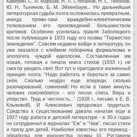
Каверин, С. Я. Маршак, Н. Л. Степанов, Н. С. Тихонов,
Ю. Н. Тынянов, Б. М. Эйхенбаум... Но дальнейшая
литературная судьба поэта осложнилась превратным,
иногда прямо-таки враждебно-клеветническим
толкованием его произведений большинством
критиков. Особенно усилилась травля Заболоцкого
после публикации в 1933 году его поэмы "Торжество
земледелия". Совсем недавно войдя в литературу, он
уже оказался с клеймом поборника формализма и
апологета чуждой идеологии. Составленная им
новая, готовая к печати книга стихов (1933 г.) не
смогла увидеть свет. Вот тут и пригодился жизненный
принцип поэта: "Надо работать и бороться за самих
себя. Сколько неудач еще впереди, сколько
разочарований, сомнений! Но если в такие минуты
человек поколеблется - его песня спета. Вера и
упорство. Труд и честность..." (1928 г., письмо к Е. В.
Клыковой). И Алексеевич продолжал трудиться.
Средства к существованию давала начатая еще в
1927 году работа в детской литературе - в 30-х годах
он сотрудничал в журналах "Еж" и "Чиж", писал стихи
и прозу для детей. Наиболее известны его перевод -
обработка для юношества поэмы Ш. Руставели