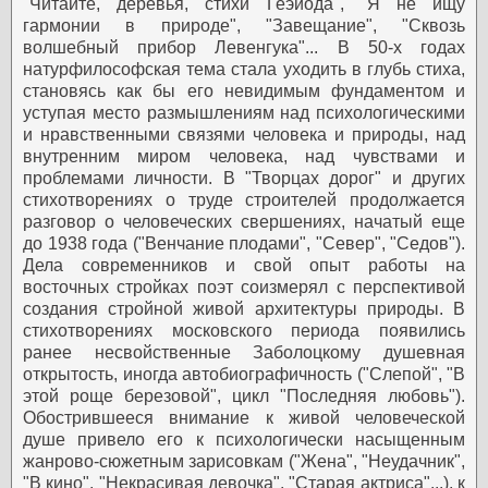
"Читайте, деревья, стихи Геэиода", "Я не ищу
гармонии в природе", "Завещание", "Сквозь
волшебный прибор Левенгука"... В 50-х годах
натурфилософская тема стала уходить в глубь стиха,
становясь как бы его невидимым фундаментом и
уступая место размышлениям над психологическими
и нравственными связями человека и природы, над
внутренним миром человека, над чувствами и
проблемами личности. В "Творцах дорог" и других
стихотворениях о труде строителей продолжается
разговор о человеческих свершениях, начатый еще
до 1938 года ("Венчание плодами", "Север", "Седов").
Дела современников и свой опыт работы на
восточных стройках поэт соизмерял с перспективой
создания стройной живой архитектуры природы.
В
стихотворениях московского периода появились
ранее несвойственные Заболоцкому душевная
открытость, иногда автобиографичность ("Слепой", "В
этой роще березовой", цикл "Последняя любовь").
Обострившееся внимание к живой человеческой
душе привело его к психологически насыщенным
жанрово-сюжетным зарисовкам ("Жена", "Неудачник",
"В кино", "Некрасивая девочка", "Старая актриса"...), к