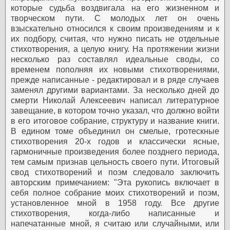
которые судьба воздвигала на его жизненном и
творческом пути. С молодых лет он очень
взыскательно относился к своим произведениям и к
их подбору, считая, что нужно писать не отдельные
стихотворения, а целую книгу. На протяжении жизни
несколько раз составлял идеальные своды, со
временем пополняя их новыми стихотворениями,
прежде написанные - редактировал и в ряде случаев
заменял другими вариантами. За несколько дней до
смерти Николай Алексеевич написал литературное
завещание, в котором точно указал, что должно войти
в его итоговое собрание, структуру и название книги.
В едином томе объединил он смелые, гротескные
стихотворения 20-х годов и классически ясные,
гармоничные произведения более позднего периода,
тем самым признав цельность своего пути. Итоговый
свод стихотворений и поэм следовало заключить
авторским примечанием:
"Эта рукопись включает в
себя полное собрание моих стихотворений и поэм,
установленное мной в 1958 году. Все другие
стихотворения, когда-либо написанные и
напечатанные мной, я считаю или случайными, или