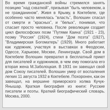
Во время гражданской войны стремился занять
позицию "над схваткой", призывая "быть человеком, а
не гражданином". Живя в Крыму, в Коктебеле, где
особенно часто менялась "власть", Волошин спасал
от смерти и "красных", и "белых", понимая, что
спасает просто человека.
После революции создает
цикл философских поэм "Путями Каина" (1921 - 23),
поэму "Россия" (1924), стихи "Дом поэта" (1927),
"Владимирская Богоматерь" (1929). Много работает
как художник, участвуя в выставках в Феодосии,
Одессе, Харькове, Москве, Ленинграде. Свой дом в
Коктебеле Волошин превратил в бесплатный приют
для писателей и художников, в чем ему помогала его
вторая жена М.Заболоцкая. В 1931 он завещал свой
дом Союзу писателей.
Волошин умер от воспаления
легких 11 августа 1932 в Коктебеле. Похоронен, как он
завещал, на вершине приморского холма Кучук-
Янышар.
Краткая биография из книги: Русские
писатели и поэты. Краткий биографический словарь.
Москва, 2000.