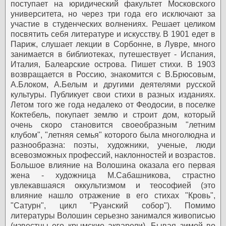
поступает на юридический факультет Московского
университета, но через три года его исключают за
участие в студенческих волнениях. Решает целиком
посвятить себя литературе и искусству.
В 1901 едет в
Париж, слушает лекции в Сорбонне, в Лувре, много
занимается в библиотеках, путешествует - Испания,
Италия, Балеарские острова. Пишет стихи.
В 1903
возвращается в Россию, знакомится с В.Брюсовым,
А.Блоком, А.Белым и другими деятелями русской
культуры. Публикует свои стихи в разных изданиях.
Летом того же года недалеко от Феодосии, в поселке
Коктебель, покупает землю и строит дом, который
очень скоро становится своеобразным "летним
клубом", "летняя семья" которого была многолюдна и
разнообразна: поэты, художники, ученые, люди
всевозможных профессий, наклонностей и возрастов.
Большое влияние на Волошина оказала его первая
жена - художница М.Сабашникова, страстно
увлекавшаяся оккультизмом и теософией (это
влияние нашло отражение в его стихах "Кровь",
"Сатурн", цикл "Руанский собор"). Помимо
литературы Волошин серьезно занимался живописью
(известны его крымские акварели).
Бывая зимой во