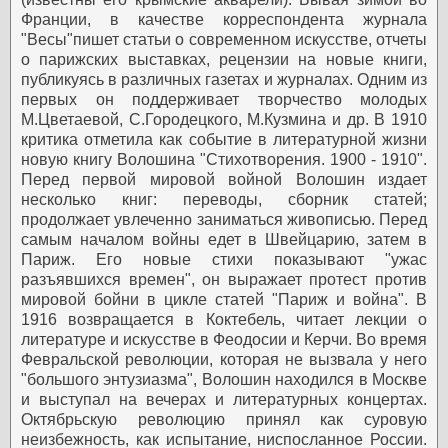
Франции, в качестве корреспондента журнала
"Becы"пишет статьи о современном искусстве, отчеты
о парижских выставках, рецензии на новые книги,
публикуясь в различных газетах и журналах. Одним из
первых он поддерживает творчество молодых
М.Цветаевой, С.Городецкого, М.Кузмина и др.
В 1910
критика отметила как событие в литературной жизни
новую книгу Волошина "Стихотворения. 1900 - 1910".
Перед первой мировой войной Волошин издает
несколько книг: переводы, сборник статей;
продолжает увлеченно заниматься живописью. Перед
самым началом войны едет в Швейцарию, затем в
Париж. Его новые стихи показывают "ужас
разъявшихся времен", он выражает протест против
мировой бойни в цикле статей "Париж и война".
В
1916 возвращается в Коктебель, читает лекции о
литературе и искусстве в Феодосии и Керчи.
Во время
Февральской революции, которая не вызвала у него
"большого энтузиазма", Волошин находился в Москве
и выступал на вечерах и литературных концертах.
Октябрьскую революцию принял как суровую
неизбежность, как испытание, ниспосланное России.