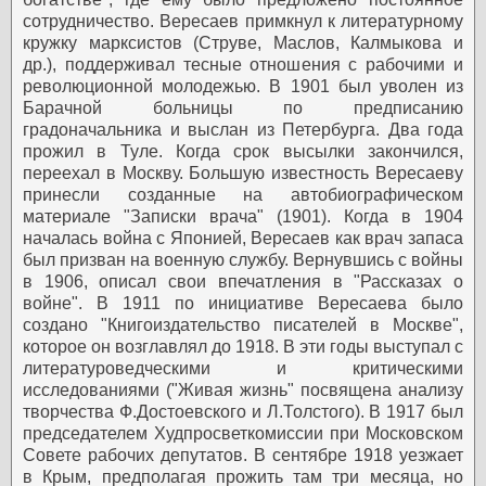
сотрудничество. Вересаев примкнул к литературному
кружку марксистов (Струве, Маслов, Калмыкова и
др.), поддерживал тесные отношения с рабочими и
революционной молодежью. В 1901 был уволен из
Барачной больницы по предписанию
градоначальника и выслан из Петербурга. Два года
прожил в Туле. Когда срок высылки закончился,
переехал в Москву.
Большую известность Вересаеву
принесли созданные на автобиографическом
материале "Записки врача" (1901).
Когда в 1904
началась война с Японией, Вересаев как врач запаса
был призван на военную службу. Вернувшись с войны
в 1906, описал свои впечатления в "Рассказах о
войне".
В 1911 по инициативе Вересаева было
создано "Книгоиздательство писателей в Москве",
которое он возглавлял до 1918. В эти годы выступал с
литературоведческими и критическими
исследованиями ("Живая жизнь" посвящена анализу
творчества Ф.Достоевского и Л.Толстого). В 1917 был
председателем Худпросветкомиссии при Московском
Совете рабочих депутатов.
В сентябре 1918 уезжает
в Крым, предполагая прожить там три месяца, но