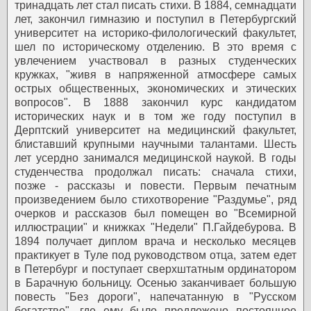
тринадцать лет стал писать стихи. В 1884, семнадцати
лет, закончил гимназию и поступил в Петербургский
университет на историко-филологический факультет,
шел по историческому отделению. В это время с
увлечением участвовал в разных студенческих
кружках, "живя в напряженной атмосфере самых
острых общественных, экономических и этических
вопросов".
В 1888 закончил курс кандидатом
исторических наук и в том же году поступил в
Дерптский университет на медицинский факультет,
блиставший крупными научными талантами. Шесть
лет усердно занимался медицинской наукой. В годы
студенчества продолжал писать: сначала стихи,
позже - рассказы и повести. Первым печатным
произведением было стихотворение "Раздумье", ряд
очерков и рассказов был помещен во "Всемирной
иллюстрации" и книжках "Недели" П.Гайдебурова.
В
1894 получает диплом врача и несколько месяцев
практикует в Туле под руководством отца, затем едет
в Петербург и поступает сверхштатным ординатором
в Барачную больницу. Осенью заканчивает большую
повесть "Без дороги", напечатанную в "Русском
богатстве", где ему было предложено постоянное