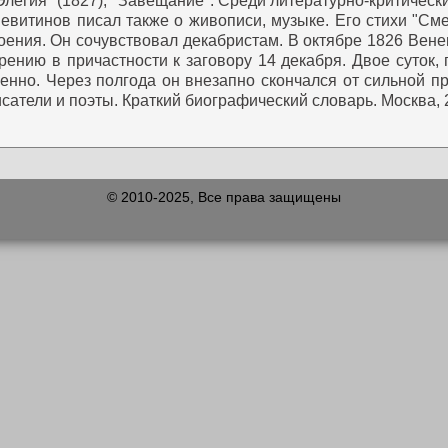
Элегия" (1827), "Завещание".
Среди литературно-критически
евитинов писал также о живописи, музыке.
Его стихи "Сме
ения. Он сочувствовал декабристам.
В октябре 1826 Вене
рению в причастности к заговору 14 декабря. Двое суток
нно. Через полгода он внезапно скончался от сильной про
исатели и поэты. Краткий биографический словарь. Москва, 
© 2010-2025, Все права защищены