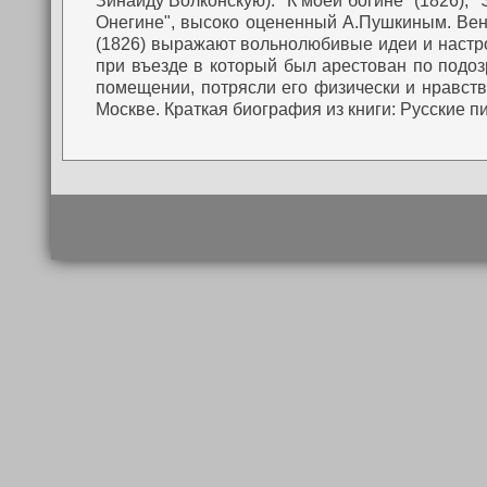
Зинаиду Волконскую): "К моей богине" (1826), "
Онегине", высоко оцененный А.Пушкиным. Вен
(1826) выражают вольнолюбивые идеи и настро
при въезде в который был арестован по подоз
помещении, потрясли его физически и нравстве
Москве.
Краткая биография из книги: Русские п