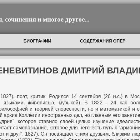
 сочинения и многое другое...
БИОГРАФИИ
СОДЕРЖАНИЯ ОПЕР
ВЕНЕВИТИНОВ ДМИТРИЙ ВЛАД
27), поэт, критик.
Родился 14 сентября (26 н.с.) в Мо
 языками, живописью, музыкой).
В 1822 - 24 как воль
 философией и теорией словесности, но и математикой и 
ий архив Коллегии иностранных дел, но главным его заняти
дрия", которое ставило своей целью изучение идеалист
тает самопознание, которое для него есть путь к гармонии
оэт и друг", 1827). Он посвящает стихи друзьям, близким 