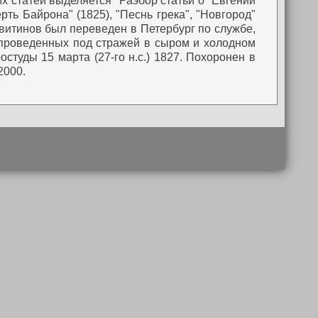
х статей выделяется "Раэбор статьи о "Евгении
рть Байрона" (1825), "Песнь грека", "Новгород"
витинов был переведен в Петербург по службе,
, проведенных под стражей в сыром и холодном
студы 15 марта (27-го н.с.) 1827. Похоронен в
2000.