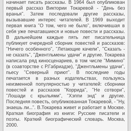
начинает писать рассказы. В 1964 был опубликован
первый рассказ Виктории Токаревой - "День без
вранья". Затем последовали другие рассказы,
вызывавшие интерес читателей.
В 1969 выходит
первая книга "О том, чего не было", включившая в
себя уже печатавшиеся и новые повести и рассказы.
В дальнейшем каждые пять лет писательница
публикует очередной сборник повестей и рассказов:
"Ничего особенного", "Летающие качели", "Сказать -
не сказать", "Джентльмены удачи" и другие. Токарева
написала ряд киносценариев, в том числе "Мимино"
(в соавторстве с Р.Габриадзе), "Джентльмены удачи",
пьесу "Северный приют".
В последние годы
печатается в разных издательствах, пользуясь
неизменной популярностью у читателей: сборники
повестей и рассказов "Коррида", "Не сотвори",
"Лошади с крыльями", "Хэппи энд" и другие.
Последняя повесть, опубликованная Токаревой, - "Ну,
знаешь ли...". В.Токарева живет и работает в Москве.
Краткая биография из книги: Русские писатели и
поэты. Краткий биографический словарь. Москва,
2000.