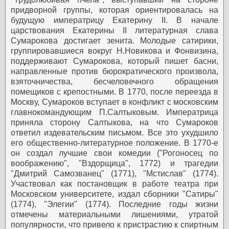
придворной группы, которая ориентировалась на
будущую императрицу Екатерину II.
В начале
царствования Екатерины II литературная слава
Сумарокова достигает зенита. Молодые сатирики,
группировавшиеся вокруг Н.Новикова и Фонвизина,
поддерживают Сумарокова, который пишет басни,
направленные против бюрократического произвола,
взяточничества, бесчеловечного обращения
помещиков с крепостными.
В 1770, после переезда в
Москву, Сумароков вступает в конфликт с московским
главнокомандующим П.Салтыковым. Императрица
приняла сторону Салтыкова, на что Сумароков
ответил издевательским письмом. Все это ухудшило
его общественно-литературное положение.
В 1770-е
он создал лучшие свои комедии ("Рогоносец по
воображению", "Вздорщица", 1772) и трагедии
"Дмитрий Самозванец" (1771), "Мстислав" (1774).
Участвовал как постановщик в работе театра при
Московском университете, издал сборники "Сатиры"
(1774), "Элегии" (1774).
Последние годы жизни
отмечены материальными лишениями, утратой
популярности, что привело к пристрастию к спиртным