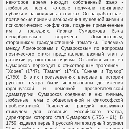
некоторое время находит собственный жанр -
любовные песни, которые получили признание
публики и расходились в списках. Он разрабатывает
поэтические приемы изображения душевной жизни и
психологических конфликтов, позднее примененные
им в трагедиях.
Лирика Сумарокова была
неодобрительно встречена Ломоносовым,
сторонником гражданственной тематики. Полемика
между Ломоносовым и Сумароковым по вопросам
поэтического стиля представляла важный этап в
развитии русского классицизма.
От любовных песен
Сумароков переходит к стихотворным трагедиям -
"Хорев" (1747), "Гамлет" (1748), "Синав и Трувор"
(1750). В этих произведениях впервые в истории
русского театра были использованы достижения
французской и немецкой просветительской
драматургии. Сумароков соединил в них личные,
любовные темы с общественной и философской
проблематикой. Появление трагедий послужило
стимулом для создания Российского театра,
директором которого стал Сумароков (1756 - 61).
В
1759 издавал первый русский литературный журнал
"Трудолюбивая пчела", выступавший на стороне