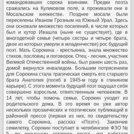
командовавших сорока воинами. Предки поэта
сражались на Куликовом поле, а проживали они в
Мосальском княжестве. Позднее мосали были
переселены Иваном Грозным на Южный Урал. Здесь
они основали множество поселений, в числе которых
был и хутор Ивашла (ныне не существует), где в
многодетной семье (четыре сестры и четыре брата,
двое из которых умерли в младенчестве) рос будущий
поэт. Мать Сорокина - крестьянка, знала множество
стихов, пословиц и поговорок. Отец - лесник, участник
Великой Отечественной войны, был ранен шесть раз,
домой вернулся инвалидом. Большим потрясением
для Сорокина стала трагическая смерть его старшего
брата Анатолия (погиб в 1945-м году в глиняном
карьере). С этого момента будущий поэт ощущал себя
совершено взрослым, ответственным человеком.
В
14 лет, чтобы помочь семье, Сорокин уходит из
родительского дома. В это время он уже автор
нескольких прозаических и поэтических публикаций в
районной прессе (первая из них, по свидетельству
самого Сорокина, рассказ «Поэт»). Закончив
семилетку, Сорокин поступает в челябинское ФЗО №
5, по окончании которого десять лет работает