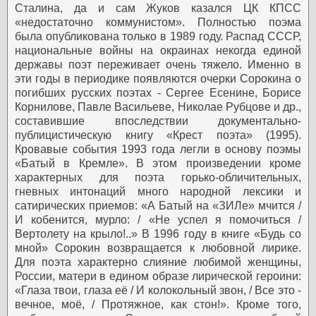
Сталина, да и сам Жуков казался ЦК КПСС
«недостаточно коммунистом». Полностью поэма
была опубликована только в 1989 году.
Распад СССР,
национальные войны на окраинах некогда единой
державы поэт переживает очень тяжело. Именно в
эти годы в периодике появляются очерки Сорокина о
погибших русских поэтах - Сергее Есенине, Борисе
Корнилове, Павле Васильеве, Николае Рубцове и др.,
составившие впоследствии документально-
публицистическую книгу «Крест поэта» (1995).
Кровавые события 1993 года легли в основу поэмы
«Батый в Кремле». В этом произведении кроме
характерных для поэта горько-обличительных,
гневных интонаций много народной лексики и
сатирических приемов: «А Батый на «ЗИЛе» мчится /
И кобенится, мурло: / «Не успел я помочиться /
Вертолету на крыло!..»
В 1996 году в книге «Будь со
мной» Сорокин возвращается к любовной лирике.
Для поэта характерно слияние любимой женщины,
России, матери в едином образе лирической героини:
«Глаза твои, глаза её / И колокольный звон, / Все это -
вечное, моё, / Протяжное, как стон!». Кроме того,