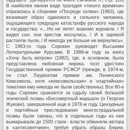
В наиболее явном виде трагедия «тихого времени»
отразилась в сборнике «Посреди холма» (1983), где
возникает образ одинокого и сильного человека,
ощущающего грядущую катастрофу русского народа
и государства: «…Но не летят знакомо журавли. / Я
видел сон: они крестов коснулись, / И в заревой
растаяли пыли, / И никогда уж больше не вернулись».
С 1983-го года Сорокин руководит Высшими
Литературными Курсами. В 1986-м году за книгу
«Хочу быть ветром» (1982), где, в основном, была
представлена любовная лирика, поэт удостоен
Государственной премии РСФСР (прежде, в 1974-м,
он стал Лауреатом премии им. Ленинского
Комсомола, хотя «комсомольская» и «партийная»
тематики ему никогда не были свойственны). Все 80-е
годы Сорокин сражается за судьбу своей большой
эпической поэмы «Бессмертный маршал» (о Георгии
Жукове), завершенной еще в 1978-м году. Цензурные
и партийные преследования многострадальной
поэмы были таковы, что в отдельные годы из нее
вымарывали до 1500 строк - власти обвиняли автора
в «антисоветчине», требуя убрать образы Берии,