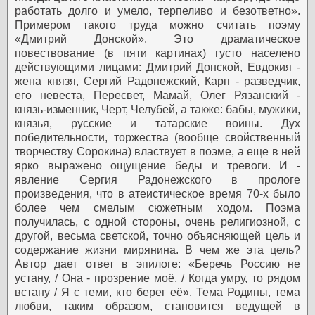
работать долго и умело, терпеливо и безответно».
Примером такого труда можно считать поэму
«Дмитрий Донской». Это драматическое
повествование (в пяти картинах) густо населено
действующими лицами: Дмитрий Донской, Евдокия -
жена князя, Сергий Радонежский, Карп - разведчик,
его невеста, Пересвет, Мамай, Олег Рязанский -
князь-изменник, Черт, Челубей, а также: бабы, мужики,
князья, русские и татарские воины. Дух
победительности, торжества (вообще свойственный
творчеству Сорокина) властвует в поэме, а еще в ней
ярко выражено ощущение беды и тревоги. И -
явление Сергия Радонежского в прологе
произведения, что в атеистическое время 70-х было
более чем смелым сюжетным ходом. Поэма
получилась, с одной стороны, очень религиозной, с
другой, весьма светской, точно объясняющей цель и
содержание жизни мирянина. В чем же эта цель?
Автор дает ответ в эпилоге: «Беречь Россию не
устану, / Она - прозрение моё, / Когда умру, то рядом
встану / Я с теми, кто берег её». Тема Родины, тема
любви, таким образом, становится ведущей в