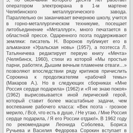
оператором электрокрана в 1-м мартене
Челябинского металлургического завода.
Параллельно он заканчивает вечернюю школу, учится
в горно-металлургическом техникуме, посещает
литобъединение «Металлург», много печатается в
областной прессе. Одаренного поэта поддерживают
земляки: писатель Н. Воронов публикует его в
альманахе «Уральская новь» (1957), а поэтесса Л.
Татьяничева редактирует первую книгу «Мечта»
(Челябинск, 1960), стихи из которой «Мы простые
парни, работяги, Дышим вечным пламенем отваги…»
позволяют впоследствии ряду критиков причислить
Сорокина к продолжателям «рабочей темы»
(Макаров А.). Но в следующих сборниках «Мне
Россия сердце подарила» (1962) и «Я не знаю покоя»
(1962) вырисовывается иной лирический герой,
который ставит более масштабные задачи, чем
воспевание рабочего класса: «Век поэта - грозное
мерило, / Всё, что есть в душе, / Не утаю. / Мне Россия
сердце подарила, / Я его России отдаю!».
В 1962 году
по рекомендации Леонида Соболева, Бориса
Ручьева и Василия Федорова Сорокин вступает в