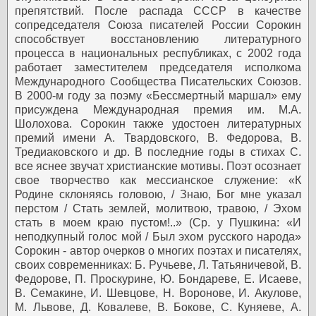
препятствий.
После распада СССР в качестве
сопредседателя Союза писателей России Сорокин
способствует восстановлению литературного
процесса в национальных республиках, с 2002 года
работает заместителем председателя исполкома
Международного Сообщества Писательских Союзов.
В 2000-м году за поэму «Бессмертный маршал» ему
присуждена Международная премия им. М.А.
Шолохова. Сорокин также удостоен литературных
премий имени А. Твардовского, В. Федорова, В.
Тредиаковского и др.
В последние годы в стихах C.
все яснее звучат христианские мотивы. Поэт осознает
свое творчество как мессианское служение: «К
Родине склоняясь головою, / Знаю, Бог мне указал
перстом / Стать землей, молитвою, травою, / Эхом
стать в моем краю пустом!..» (Ср. у Пушкина: «И
неподкупный голос мой / Был эхом русского народа»
Сорокин - автор очерков о многих поэтах и писателях,
своих современниках: Б. Ручьеве, Л. Татьяничевой, В.
Федорове, П. Проскурине, Ю. Бондареве, Е. Исаеве,
В. Семакине, И. Шевцове, Н. Воронове, И. Акулове,
М. Львове, Д. Ковалеве, В. Бокове, С. Куняеве, А.