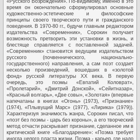
«Русского Возрождения». По-видимому, именно в это
время он окончательно сформулировал основные
художественно-эстетические и философские
принципы своего творческого пути и гражданского
поведения. В 1970-80 гг., будучи главным редактором
издательства «Современник», Сорокин получает
возможность претворить эти установки в жизнь, и
блестяще справляется с поставленной задачей.
«Современник» становится ведущим издательством
русского (почвеннического, национально-
государственного) направления, а сам поэт создает
несколько произведений, вошедших в «золотой
фонд» русской литературы ХХ века. В первую
очередь, это поэмы «Евпатий Коловрат»,
«Пролетарий», «Дмитрий Донской», «Сейитназар»,
«Красный волгарь», «Две совы», «Золотая» (впервые
напечатаны в книгах «Огонь» (1973), «Признание»
(1974), «Плывущий Марс» (1977), «Лирика» (1979)).
Характеризуя значимость жанра, Сорокин писал, что
«поэт без поэмы - царь без короны», а его творческий
метод отчасти раскрывает признание, сделанное им в
критической книге «Благодарение»: «Поэма требует
иногда целого пласта жизни. Поэма - карьер, где надо