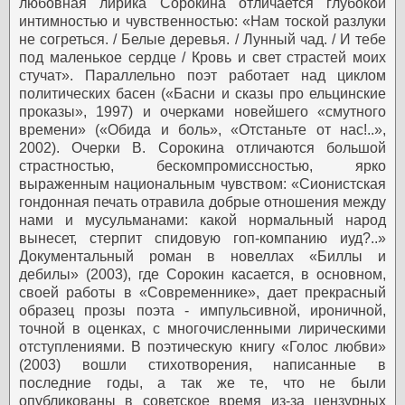
любовная лирика Сорокина отличается глубокой
интимностью и чувственностью: «Нам тоской разлуки
не согреться. / Белые деревья. / Лунный чад. / И тебе
под маленькое сердце / Кровь и свет страстей моих
стучат».
Параллельно поэт работает над циклом
политических басен («Басни и сказы про ельцинские
проказы», 1997) и очерками новейшего «смутного
времени» («Обида и боль», «Отстаньте от нас!..»,
2002). Очерки В. Сорокина отличаются большой
страстностью, бескомпромиссностью, ярко
выраженным национальным чувством: «Сионистская
гондонная печать отравила добрые отношения между
нами и мусульманами: какой нормальный народ
вынесет, стерпит спидовую гоп-компанию иуд?..»
Документальный роман в новеллах «Биллы и
дебилы» (2003), где Сорокин касается, в основном,
своей работы в «Современнике», дает прекрасный
образец прозы поэта - импульсивной, ироничной,
точной в оценках, с многочисленными лирическими
отступлениями. В поэтическую книгу «Голос любви»
(2003) вошли стихотворения, написанные в
последние годы, а так же те, что не были
опубликованы в советское время из-за цензурных