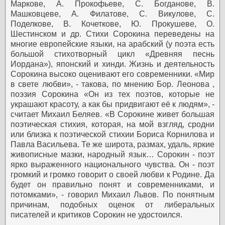
Маркове, А. Прокофьеве, С. Богданове, В.
Машковцеве, А. Филатове, С. Викулове, С.
Поделкове, В. Кочеткове, Ю. Прокушеве, О.
Шестинском и др. Стихи Сорокина переведены на
многие европейские языки, на арабский (у поэта есть
большой стихотворный цикл «Древняя песнь
Иордана»), японский и хинди.
Жизнь и деятельность
Сорокина высоко оценивают его современники. «Мир
в свете любви», - такова, по мнению Бор. Леонова ,
поэзия Сорокина «Он из тех поэтов, которые не
украшают красоту, а как бы придвигают её к людям», -
считает Михаил Беляев. «В Сорокине живет большая
поэтическая стихия, которая, на мой взгляд, сродни
или близка к поэтической стихии Бориса Корнилова и
Павла Васильева. Те же широта, размах, удаль, яркие
живописные мазки, народный язык… Сорокин - поэт
ярко выраженного национального чувства. Он - поэт
громкий и громко говорит о своей любви к Родине. Да
будет он правильно понят и современниками, и
потомками», - говорил Михаил Львов. По понятным
причинам, подобных оценок от либеральных
писателей и критиков Сорокин не удостоился.