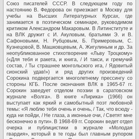
Союз писателей СССР. В следующем году по
настоянию В. Федорова он приезжает в Москву для
учебы на Высших Литературных Курсах, где
занимается в поэтическом семинаре, руководимом
критиком Александром Макаровым. В Литинституте и
на ВЛК дружит с И. Акуловым, братьями Э. и В.
Сафоновыми, Н. Рубцовым, Б. Примеровым, С.
Кузнецовой, В. Машковцевым, А. Жигулиным и др. За
неопубликованное стихотворение «Льву Троцкому»
(«Для тебя и ракета, и книга, / И такси, и гремучий
состав, / Ты страшнее монгольского ига, / Ядовитый
сионский удав!») и ряд других произведений
Сорокина подвергается многолетнему прессингу со
стороны КГБ.
После окончания ВЛК в 1965-67 гг.
Сорокин заведует отделом поэзии в саратовском
журнале «Волга». В книге «Лирика» (1966) он
выступает как яркий и самобытный поэт любовной
темы: «Я люблю тебя очень и очень, / Так, что всюду -
куда ни пойди, / Не глаза, а иконные очи, / Светят мне
бесконечно в пути».
В 1968-69 гг. Сорокин ведет отдел
очерка и публицистики в журнале «Молодая
гвардия», который в те годы был главным рупором