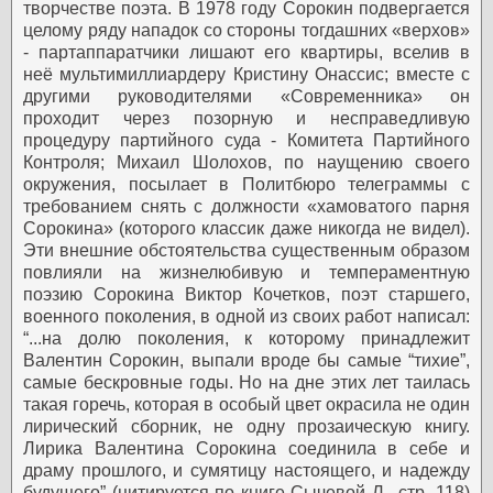
творчестве поэта.
В 1978 году Сорокин подвергается
целому ряду нападок со стороны тогдашних «верхов»
- партаппаратчики лишают его квартиры, вселив в
неё мультимиллиардеру Кристину Онассис; вместе с
другими руководителями «Современника» он
проходит через позорную и несправедливую
процедуру партийного суда - Комитета Партийного
Контроля; Михаил Шолохов, по наущению своего
окружения, посылает в Политбюро телеграммы с
требованием снять с должности «хамоватого парня
Сорокина» (которого классик даже никогда не видел).
Эти внешние обстоятельства существенным образом
повлияли на жизнелюбивую и темпераментную
поэзию Сорокина Виктор Кочетков, поэт старшего,
военного поколения, в одной из своих работ написал:
“...на долю поколения, к которому принадлежит
Валентин Сорокин, выпали вроде бы самые “тихие”,
самые бескровные годы. Но на дне этих лет таилась
такая горечь, которая в особый цвет окрасила не один
лирический сборник, не одну прозаическую книгу.
Лирика Валентина Сорокина соединила в себе и
драму прошлого, и сумятицу настоящего, и надежду
будущего” (цитируется по книге Сычевой Л., стр. 118)