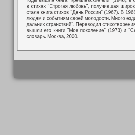
годы вышла книга "Кремлевские ели" (1948), в
в стихах "Строгая любовь", получившая широк
стала книга стихов "День России" (1967).
В 1968
людям и событиям своей молодости. Много ездил
дальних странствий".
Переводил стихотворения 
вышли его книги "Мое поколение" (1973) и "С
словарь. Москва, 2000.