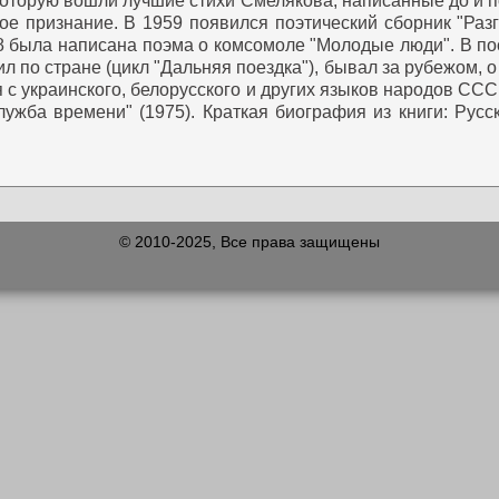
 которую вошли лучшие стихи Смелякова, написанные до и 
ое признание.
В 1959 появился поэтический сборник "Разг
 была написана поэма о комсомоле "Молодые люди".
В по
 по стране (цикл "Дальняя поездка"), бывал за рубежом, о 
с украинского, белорусского и других языков народов ССС
лужба времени" (1975).
Краткая биография из книги: Русс
© 2010-2025, Все права защищены