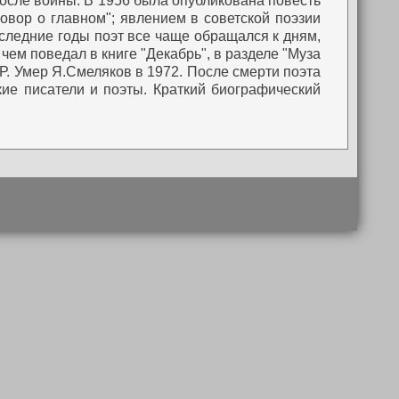
после войны.
В 1956 была опубликована повесть
овор о главном"; явлением в советской поэзии
следние годы поэт все чаще обращался к дням,
чем поведал в книге "Декабрь", в разделе "Муза
Р. Умер Я.Смеляков в 1972.
После смерти поэта
кие писатели и поэты. Краткий биографический