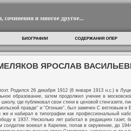
 сочинения и многое другое...
БИОГРАФИИ
СОДЕРЖАНИЯ ОПЕР
СМЕЛЯКОВ ЯРОСЛАВ ВАСИЛЬЕВ
оэт.
Родился 26 декабря 1912 (8 января 1913 н.с.) в Луц
льное образование, затем продолжил учение в московской
колу, где публиковал свои стихи в цеховой стенгазете, пи
мольской правде" и "Огоньке", был замечен С ветловым и 
м же и набирал в типографии как профессиональный наб
оду в 1937. Несколько лет работал в редакциях газет, 
солдатом воевал в Карелии, попав в окружение, до 1944