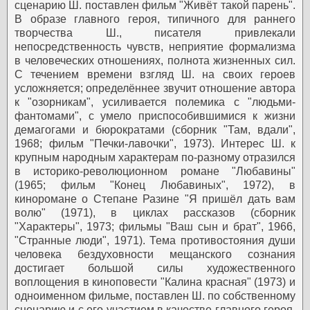
сценарию Ш. поставлен фильм "Живёт такой парень".
В образе главного героя, типичного для раннего
творчества Ш., писателя привлекали
непосредственность чувств, неприятие формализма
в человеческих отношениях, полнота жизненных сил.
С течением времени взгляд Ш. на своих героев
усложняется; определённее звучит отношение автора
к "озорникам", усиливается полемика с "людьми-
фантомами", с умело приспособившимися к жизни
демагогами и бюрократами (сборник "Там, вдали",
1968; фильм "Печки-лавочки", 1973).
Интерес Ш. к
крупным народным характерам по-разному отразился
в историко-революционном романе "Любавины"
(1965; фильм "Конец Любавиных", 1972), в
киноромане о Степане Разине "Я пришёл дать вам
волю" (1971), в циклах рассказов (сборник
"Характеры", 1973; фильмы "Ваш сын и брат", 1966,
"Странные люди", 1971).
Тема противостояния души
человека бездуховности мещанского сознания
достигает большой силы художественного
воплощения в киноповести "Калина красная" (1973) и
одноименном фильме, поставлен Ш. по собственному
сценарию и с его участием в качестве главного героя.