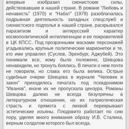
впервые изобразил сионистские силы,
действовавшие в нашей стране. В романе “Любовь и
ненависть” (1970) и “Набат” (1979) разоблачалась
подрывная деятельность западных спецслужб и
сионистского подполья в нашей стране, раскрывался
паразитизм и антирусский характер
космополитической интеллигенции и ее покровителей
в ЦК КПСС. Под прозрачными масками персонажей
угадывались крупные политические марионетки и те,
кто ими управлял (Суслов, Эренбург, Аджубей). Это
понимали все, кому было положено, Шевцова
ненавидели, но тронуть боялись. В печати о нем почти
не говорили, но слава его была велика. Острые
судебные очерки Шевцова в журнале “Человек и
закон” приходилось печатать под псевдонимом
“Иванов”, иначе их не пропускала цензура. Романы
Шевцова далеко не всегда безупречны в
литературном отношении, но их патриотическая
страсть и прямота с лихвой перекрывают
эстетические изъяны. Плодовито работает по сию
пору, уделяя много внимания образу И.В. Сталина,
верным солдатом которого был всегда.