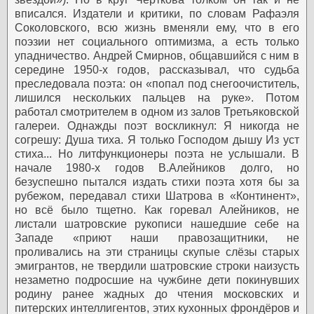
вписался. Издатели и критики, по словам Рафаэля
Соколовского, всю жизнь вменяли ему, что в его
поэзии нет социального оптимизма, а есть только
упадничество. Андрей Смирнов, общавшийся с ним в
середине 1950-х годов, рассказывал, что судьба
преследовала поэта: он «попал под снегоочиститель,
лишился нескольких пальцев на руке». Потом
работал смотрителем в одном из залов Третьяковской
галереи. Однажды поэт воскликнул:
Я никогда не
согрешу:
Душа тиха.
Я только Господом дышу
Из уст
стиха...
Но литфункционеры поэта не услышали. В
начале 1980-х годов В.Алейников долго, но
безуспешно пытался издать стихи поэта хотя бы за
рубежом, передавал стихи Шатрова в «Континент»,
но всё было тщетно. Как горевал Алейников, не
листали шатровские рукописи нашедшие себе на
Западе «приют наши правозащитники, не
проливались на эти страницы скупые слёзы старых
эмигрантов, не твердили шатровские строки наизусть
незаметно подросшие на чужбине дети покинувших
родину ранее жадных до чтения московских и
питерских интеллигентов, этих кухонных фрондёров и