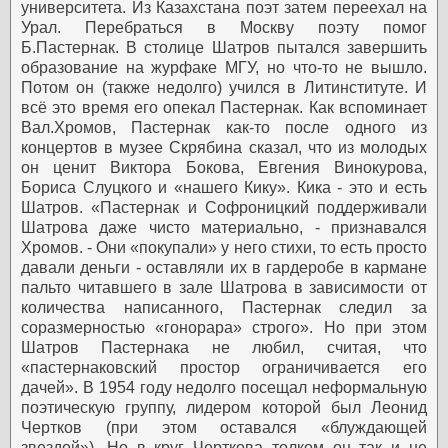
университета. Из Казахстана поэт затем переехал на
Урал. Перебраться в Москву поэту помог
Б.Пастернак. В столице Шатров пытался завершить
образование на журфаке МГУ, но что-то не вышло.
Потом он (также недолго) учился в Литинституте. И
всё это время его опекал Пастернак. Как вспоминает
Вал.Хромов, Пастернак как-то после одного из
концертов в музее Скрябина сказал, что из молодых
он ценит Виктора Бокова, Евгения Винокурова,
Бориса Слуцкого и «нашего Кику». Кика - это и есть
Шатров. «Пастернак и Софроницкий поддерживали
Шатрова даже чисто материально, - признавался
Хромов. - Они «покупали» у него стихи, то есть просто
давали деньги - оставляли их в гардеробе в кармане
пальто читавшего в зале Шатрова в зависимости от
количества написанного, Пастернак следил за
соразмерностью «гонорара» строго». Но при этом
Шатров Пастернака не любил, считая, что
«пастернаковский простор ограничивается его
дачей». В 1954 году недолго посещал неформальную
поэтическую группу, лидером которой был Леонид
Чертков (при этом оставался «блуждающей
звездой»). Но в круг Черткова толком он так и не