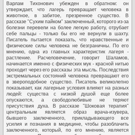
Варлам Тихонович убежден в обратном: он
утверждает, что лагерь превращает человека в
животное, в забитое, презренное существо. В
рассказе "Сухим пайком" заключенный, которого из-за
болезни перевели на более легкую работу, отрубает
себе пальцы - только бы его не вернули в шахту.
Писатель пытается показать, что нравственные и
физические силы человека не безграничны. По его
мнению, одна из главных характеристик лагеря -
растление. Расчеловечение, говорит Шаламов,
начинается именно с физических мук - красной нитью
проходит через его рассказы эта мысль. Последствия
экстремальных состояний человека превращают его
в звероподобное существо. Писатель великолепно
показывает, как лагерные условия влияют на разных
людей: существа с низкой душой еще более
опускаются, а свободолюбивые не теряют
присутствия духа. В рассказе "Шоковая терапия"
центральным является образ врача-изувера,
бывшего заключенного, прикладывающего все
усилия и познания в медицине, чтобы разоблачить
заключенного, который, по его мнению, является