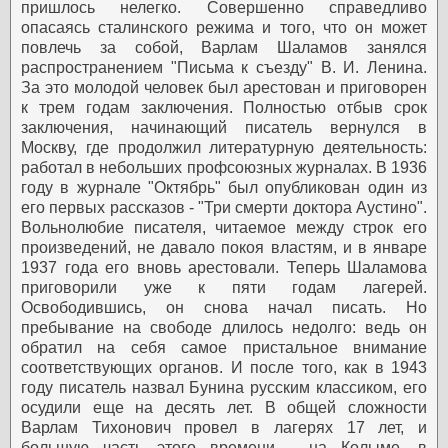
пришлось нелегко. Совершенно справедливо
опасаясь сталинского режима и того, что он может
повлечь за собой, Варлам Шаламов занялся
распространением "Письма к съезду" В. И. Ленина.
За это молодой человек был арестован и приговорен
к трем годам заключения.
Полностью отбыв срок
заключения, начинающий писатель вернулся в
Москву, где продолжил литературную деятельность:
работал в небольших профсоюзных журналах. В 1936
году в журнале "Октябрь" был опубликован один из
его первых рассказов - "Три смерти доктора Аустино".
Вольнолюбие писателя, читаемое между строк его
произведений, не давало покоя властям, и в январе
1937 года его вновь арестовали. Теперь Шаламова
приговорили уже к пяти годам лагерей.
Освободившись, он снова начал писать. Но
пребывание на свободе длилось недолго: ведь он
обратил на себя самое пристальное внимание
соответствующих органов. И после того, как в 1943
году писатель назвал Бунина русским классиком, его
осудили еще на десять лет.
В общей сложности
Варлам Тихонович провел в лагерях 17 лет, и
большую часть этого времени - на Колыме, в