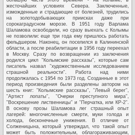
жесточайших условиях Севера. Заключенные,
изможденные и страдающие от болезней, трудились
на золотодобывающих приисках даже при
сорокаградусном морозе.
В 1951 году Варлама
Шаламова освободили, но сразу выехать с Колымы
не позволили: еще три года ему пришлось работать
фельдшером. Наконец, он поселился в Калининской
области, а после реабилитации в 1956 году переехал
в Москву. Сразу по возвращении из заключения
родился цикл "Колымские рассказы", которые сам
писатель назвал "художественным исследованием
страшной реальности". Работа над ними
продолжалась с 1954 по 1973 год. Созданные в этот
период произведения были разделены автором на
шесть книг: "Колымские рассказы", "Левый берег",
"Артист лопаты", "Очерки преступного мира",
"Воскрешение лиственницы" и "Перчатка, или КР-2".
В основу прозы Шаламова лег страшный опыт
лагерей: многочисленные смерти, муки голода и
холода, бесконечные унижения. В отличие от
Солженицына, который утверждал, что такой опыт
может быть положительным, облагораживающим,