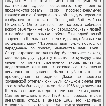
симулянтом. При этом он абсолютно безучастен к
дальнейшей судьбе несчастного, ему приятно
продемонстрировать свою профессиональную
квалификацию. Совершенно иной по духу персонаж
изображен в рассказе "Последний бой майора
Пугачева". Он о заключенном, который собирает
вокруг себя таких же, как он, свободолюбивых людей
и погибает при попытке побега.
Еще одной темой
творчества Шаламова является идея подобия лагеря
остальному миру. "Лагерные идеи только повторяют
переданные по приказу начальства идеи воли...
Лагерь отражает не только борьбу политических клик,
сменяющих друг друга у власти, но культуру этих
людей, их тайные стремления, вкусы, привычки,
подавленные желания".
К сожалению, при жизни
писателю не суждено было опубликовать эти
произведения на родине. Даже во времена
хрущевской оттепели они были слишком смелы для
того, чтобы быть изданными. Но с 1966 года рассказы
Шаламова стали выходить в эмигрантских изданиях.
Сам же писатель в мае 1979 года переехал в дом
инвалидов, откуда в январе 1982 его насильно
отправили в интернат для психохроников - в