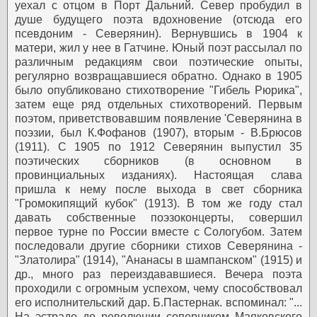
уехал с отцом в Порт Дальний. Север пробудил в
душе будущего поэта вдохновение (отсюда его
псевдоним - Северянин).
Вернувшись в 1904 к
матери, жил у нее в Гатчине. Юный поэт рассылал по
различным редакциям свои поэтические опыты,
регулярно возвращавшиеся обратно. Однако в 1905
было опубликовано стихотворение "Гибель Рюрика",
затем еще ряд отдельных стихотворений.
Первым
поэтом, приветствовавшим появление 'Северянина в
поэзии, был К.Фофанов (1907), вторым - В.Брюсов
(1911). С 1905 по 1912 Северянин выпустил 35
поэтических сборников (в основном в
провинциальных изданиях). Настоящая слава
пришла к нему после выхода в свет сборника
"Громокипящий кубок" (1913). В том же году стал
давать собственные поэзоконцерты, совершил
первое турне по России вместе с Сологубом.
Затем
последовали другие сборники стихов Северянина -
"Златолира" (1914), "Ананасы в шампанском" (1915) и
др., много раз переиздававшиеся. Вечера поэта
проходили с огромным успехом, чему способствовал
его исполнительский дар. Б.Пастернак. вспоминал: "...
На эстраде до революции соперником Маяковского