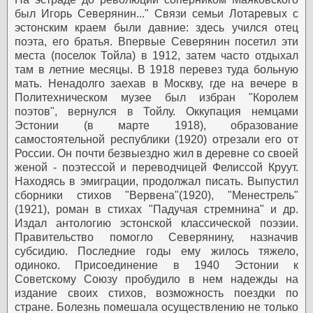
был Игорь Северянин..."
Связи семьи Лотаревых с
эстонским краем были давние: здесь учился отец
поэта, его братья. Впервые Северянин посетил эти
места (поселок Тойла) в 1912, затем часто отдыхал
там в летние месяцы.
В 1918 перевез туда больную
мать. Ненадолго заехав в Москву, где на вечере в
Политехническом музее был избран "Королем
поэтов", вернулся в Тойлу. Оккупация немцами
Эстонии (в марте 1918), образование
самостоятельной республики (1920) отрезали его от
России. Он почти безвыездно жил в деревне со своей
женой - поэтессой и переводчицей Фелиссой Круут.
Находясь в эмиграции, продолжал писать. Выпустил
сборники стихов "Вервена"(1920), "Менестрель"
(1921), роман в стихах "Падучая стремнина" и др.
Издал антологию эстонской классической поэзии.
Правительство помогло Северянину, назначив
субсидию. Последние годы ему жилось тяжело,
одиноко.
Присоединение в 1940 Эстонии к
Советскому Союзу пробудило в нем надежды на
издание своих стихов, возможность поездки по
стране. Болезнь помешала осуществлению не только