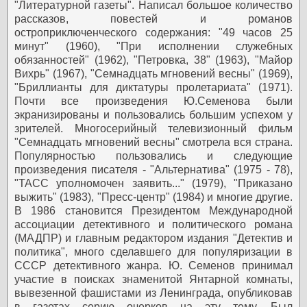
"Литературной газеты". Написал большое количество
рассказов, повестей и романов
остроприключенческого содержания: "49 часов 25
минут" (1960), "При исполнении служебных
обязанностей" (1962), "Петровка, 38" (1963), "Майор
Вихрь" (1967), "Семнадцать мгновений весны" (1969),
"Бриллианты для диктатуры пролетариата" (1971).
Почти все произведения Ю.Семенова были
экранизированы и пользовались большим успехом у
зрителей. Многосерийный телевизионный фильм
"Семнадцать мгновений весны" смотрела вся страна.
Популярностью пользовались и следующие
произведения писателя - "Альтернатива" (1975 - 78),
"ТАСС уполномочен заявить..." (1979), "Приказано
выжить" (1983), "Пресс-центр" (1984) и многие другие.
В 1986 становится Президентом Международной
ассоциации детективного и политического романа
(МАДПР) и главным редактором издания "Детектив и
политика", много сделавшего для популяризации в
СССР детективного жанра. Ю. Семенов принимал
участие в поисках знаменитой Янтарной комнаты,
вывезенной фашистами из Ленинграда, опубликовав
в газетах серию очерков на эту тему.
Был