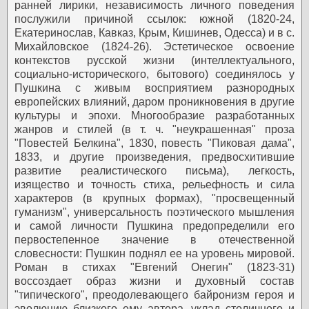
ранней лирики, независимость личного поведения
послужили причиной ссылок: южной (1820-24,
Екатеринослав, Кавказ, Крым, Кишинев, Одесса) и в с.
Михайловское (1824-26). Эстетическое освоение
контекстов русской жизни (интеллектуального,
социально-исторического, бытового) соединялось у
Пушкина с живым восприятием разнородных
европейских влияний, даром проникновения в другие
культуры и эпохи. Многообразие разработанных
жанров и стилей (в т. ч. "неукрашенная" проза
"Повестей Белкина", 1830, повесть "Пиковая дама",
1833, и другие произведения, предвосхитившие
развитие реалистического письма), легкость,
изящество и точность стиха, рельефность и сила
характеров (в крупных формах), "просвещенный
гуманизм", универсальность поэтического мышления
и самой личности Пушкина предопределили его
первостепенное значение в отечественной
словесности: Пушкин поднял ее на уровень мировой.
Роман в стихах "Евгений Онегин" (1823-31)
воссоздает образ жизни и духовный состав
"типического", преодолевающего байронизм героя и
эволюцию близкого ему автора, уклад столичного и