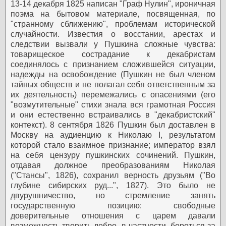
13-14 декабря 1825 написан "Граф Нулин", ироничная
поэма на бытовом материале, посвященная, по
"странному сближению", проблемам исторической
случайности. Известия о восстании, арестах и
следствии вызвали у Пушкина сложные чувства:
товарищеское сострадание к декабристам
соединялось с признанием сложившейся ситуации,
надежды на освобождение (Пушкин не был членом
тайных обществ и не полагал себя ответственным за
их деятельность) перемежались с опасениями (его
"возмутительные" стихи знала вся грамотная Россия
и они естественно встраивались в "декабристский"
контекст).
8 сентября 1826 Пушкин был доставлен в
Москву на аудиенцию к Николаю I, результатом
которой стало взаимное признание; император взял
на себя цензуру пушкинских сочинений. Пушкин,
отдавая должное преобразованиям Николая
("Стансы", 1826), сохранил верность друзьям ("Во
глубине сибирских руд...", 1827). Это было не
двурушничество, но стремление занять
государственную позицию: свободные
доверительные отношения с царем давали
возможность творить добро, в частности, бороться за