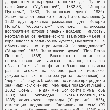
дворянством и народом становится для Пушкина
важнейшим ("Дубровский", 1832-33; "История
Пугачева", 1833; "Капитанская дочка", 1836).
Усложняется отношение к Петру I и его наследию (с
1832 идут архивные разыскания для "Истории
Петра"); "объективизм" сменяется трагическим
восприятием истории ("Медный всадник"); "милость",
неотделимая от человеческого взаимопонимания и
коренящаяся в религиозном чувстве, мыслится выше
объективной, но ограниченной "справедливости"
("Анджело", 1833; "Капитанская дочка"; "Пир Петра
Первого", 1835). Большинство оставшихся
нереализованными замыслов, планов, отрывков
обычно "эпичны" по форме (обращения к самым
разным эпохам на основе разных историко-
документальных и литературных источников) и
"лиричны" по сути. В собственно лирике при редких и
значимых исключениях ("Чем чаще празднует лицей",
1831; "Осень", "Не дай мне, Бог, сойти с ума", оба
1833; "Туча", "Полководец", "... Вновь я посетил", все
1835) доминируют переводы ("Странник", 1835),
стилизации, подражания, "вариации на тему" ("Я
памятник себе воздвиг нерукотворный...", 1836) или