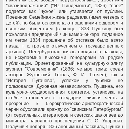
"квазиподражания" ("Из Пиндемонти", 1836) "свое"
подается как "чужое" или утаивается от публики.
Поединок
Семейная жизнь радовала (имел четверых
детей), но была осложнена отношениями с двором и
светским обществом (в конце 1833 Пушкину был
пожалован придворный чин камер-юнкера; поданное
им летом 1834 прошение об отставке было взято
назад, т. к. грозило отлучением от государственных
архивов). Петербургская жизнь вводила в расходы,
не искупаемые высокими гонорарами за редкие
публикации. Ориентированный на культурную элиту
журнал "Современник" (1836; четыре тома; среди
авторов Жуковский, Гоголь, Ф. И. Тютчев), как и
"История Пугачева", успехом у публики не
пользовался. Духовная независимость Пушкина, его
культурно-государственная стратегия, установка на
особые отношения с государем, личная честь и
презрение к бюрократическо-аристократической
черни обусловили вражду со "свинским Петербургом"
(от сервильных литераторов и светских шалопаев до
министра народного просвещения С. С. Уварова).
Получив 4 ноября 1836 анонимный пасквиль, Пушкин