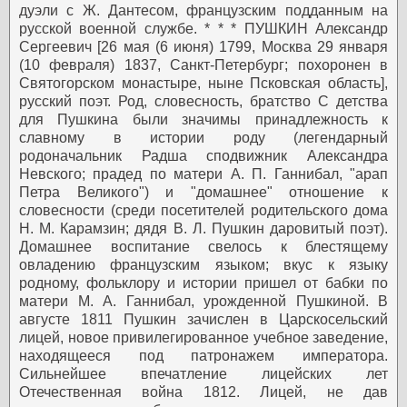
дуэли с Ж. Дантесом, французским подданным на
русской военной службе.
* * *
ПУШКИН Александр
Сергеевич [26 мая (6 июня) 1799, Москва 29 января
(10 февраля) 1837, Санкт-Петербург; похоронен в
Святогорском монастыре, ныне Псковская область],
русский поэт.
Род, словесность, братство
С детства
для Пушкина были значимы принадлежность к
славному в истории роду (легендарный
родоначальник Радша сподвижник Александра
Невского; прадед по матери А. П. Ганнибал, "арап
Петра Великого") и "домашнее" отношение к
словесности (среди посетителей родительского дома
Н. М. Карамзин; дядя В. Л. Пушкин даровитый поэт).
Домашнее воспитание свелось к блестящему
овладению французским языком; вкус к языку
родному, фольклору и истории пришел от бабки по
матери М. А. Ганнибал, урожденной Пушкиной.
В
августе 1811 Пушкин зачислен в Царскосельский
лицей, новое привилегированное учебное заведение,
находящееся под патронажем императора.
Сильнейшее впечатление лицейских лет
Отечественная война 1812. Лицей, не дав