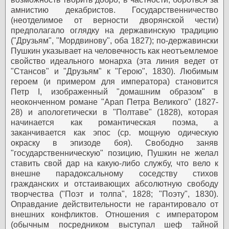
амнистию декабристов. Государственничество
(неотделимое от верности дворянской чести)
предполагало оглядку на державинскую традицию
("Друзьям", "Мордвинову", оба 1827); по-державински
Пушкин указывает на человечность как неотъемлемое
свойство идеального монарха (эта линия ведет от
"Стансов" и "Друзьям" к "Герою", 1830). Любимым
героем (и примером для императора) становится
Петр I, изображенный "домашним образом" в
неоконченном романе "Арап Петра Великого" (1827-
28) и апологетически в "Полтаве" (1828), которая
начинается как романтическая поэма, а
заканчивается как эпос (ср. мощную одическую
окраску в эпизоде боя).
Свободно заняв
"государственническую" позицию, Пушкин не желал
ставить свой дар на какую-либо службу, что вело к
внешне парадоксальному соседству стихов
гражданских и отстаивающих абсолютную свободу
творчества ("Поэт и толпа", 1828; "Поэту", 1830).
Оправдание действительности не гарантировало от
внешних конфликтов. Отношения с императором
(обычным посредником выступал шеф тайной