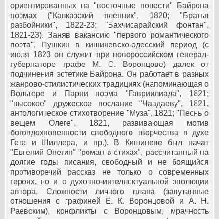
ориентированных на "восточные повести" Байрона
поэмах ("Кавказский пленник", 1820; "Братья
разбойники", 1822-23; "Бахчисарайский фонтан",
1821-23).
Заняв вакансию "первого романтического
поэта", Пушкин в кишиневско-одесский период (с
июля 1823 он служит при новороссийском генерал-
губернаторе графе М. С. Воронцове) далек от
подчинения эстетике Байрона. Он работает в разных
жанрово-стилистических традициях (напоминающая о
Вольтере и Парни поэма "Гавриилиада", 1821;
"высокое" дружеское послание "Чаадаеву", 1821,
антологическое стихотворение "Муза", 1821; "Песнь о
вещем Олеге", 1821, развивающая мотив
боговдохновенности свободного творчества в духе
Гете и Шиллера, и пр.). В Кишиневе был начат
"Евгений Онегин" "роман в стихах", рассчитанный на
долгие годы писания, свободный и не боящийся
противоречий рассказ не только о современных
героях, но и о духовно-интеллектуальной эволюции
автора.
Сложности личного плана (запутанные
отношения с графиней Е. К. Воронцовой и А. Н.
Раевским), конфликты с Воронцовым, мрачность