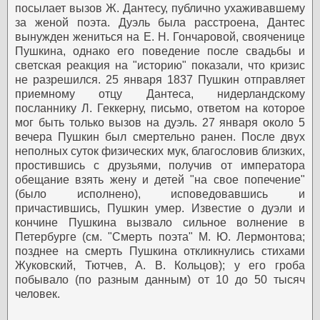
посылает вызов Ж. Дантесу, публично ухаживавшему
за женой поэта. Дуэль была расстроена, Дантес
вынужден жениться на Е. Н. Гончаровой, свояченице
Пушкина, однако его поведение после свадьбы и
светская реакция на "историю" показали, что кризис
не разрешился. 25 января 1837 Пушкин отправляет
приемному отцу Дантеса, нидерландскому
посланнику Л. Геккерну, письмо, ответом на которое
мог быть только вызов на дуэль. 27 января около 5
вечера Пушкин был смертельно ранен. После двух
неполных суток физических мук, благословив близких,
простившись с друзьями, получив от императора
обещание взять жену и детей "на свое попечение"
(было исполнено), исповедовавшись и
причастившись, Пушкин умер.
Известие о дуэли и
кончине Пушкина вызвало сильное волнение в
Петербурге (см. "Смерть поэта" М. Ю. Лермонтова;
позднее на смерть Пушкина откликнулись стихами
Жуковский, Тютчев, А. В. Кольцов); у его гроба
побывало (по разным данным) от 10 до 50 тысяч
человек.