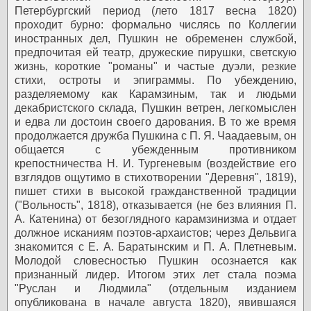
Петербургский период (лето 1817 весна 1820)
проходит бурно: формально числясь по Коллегии
иностранных дел, Пушкин не обременен службой,
предпочитая ей театр, дружеские пирушки, светскую
жизнь, короткие "романы" и частые дуэли, резкие
стихи, остроты и эпиграммы. По убеждению,
разделяемому как Карамзиным, так и людьми
декабристского склада, Пушкин ветрен, легкомыслен
и едва ли достоин своего дарования. В то же время
продолжается дружба Пушкина с П. Я. Чаадаевым, он
общается с убежденным противником
крепостничества Н. И. Тургеневым (воздействие его
взглядов ощутимо в стихотворении "Деревня", 1819),
пишет стихи в высокой гражданственной традиции
("Вольность", 1818), отказывается (не без влияния П.
А. Катенина) от безоглядного карамзинизма и отдает
должное исканиям поэтов-архаистов; через Дельвига
знакомится с Е. А. Баратынским и П. А. Плетневым.
Молодой словесностью Пушкин осознается как
признанный лидер. Итогом этих лет стала поэма
"Руслан и Людмила" (отдельным изданием
опубликована в начале августа 1820), явившаяся