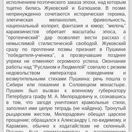
исполнением поэтического заказа эпохи, над которым
тщетно бились Жуковский и Батюшков. В поэме
непринужденно сочетаются историческая героика,
элегическая меланхолия, фривольность,
национальный колорит, фантазия и юмор; "мелочь"
карамзинистов обретает масштабы эпоса, а
"протеический" дар позволяет вести рассказ с
немыслимой стилистической свободой. Жуковский
сразу по прочтении поэмы признает в Пушкине
"победителя-ученика", а прозвучавшие позднее
упреки не отменяют огромного успеха.
Окончание
работы над "Русланом и Людмилой" совпало с резким
недовольством императора поведением и
возмутительными стихами Пушкина: речь пошла о
Сибири или покаянии в Соловецком монастыре.
Пушкин был вызван к военному губернатору
Петербурга графу М. А. Милорадовичу и, сознавшись
в том, что загодя уничтожил крамольные стихи,
заполнил ими целую тетрадь (не найдена). Тронутый
рыцарским жестом, Милорадович обещал царское
прощение; обращался к Александру I, по-видимому, и
Карамзин, обычно к ходатайствам не склонный.
Пушкин был откомандирован в распоряжение