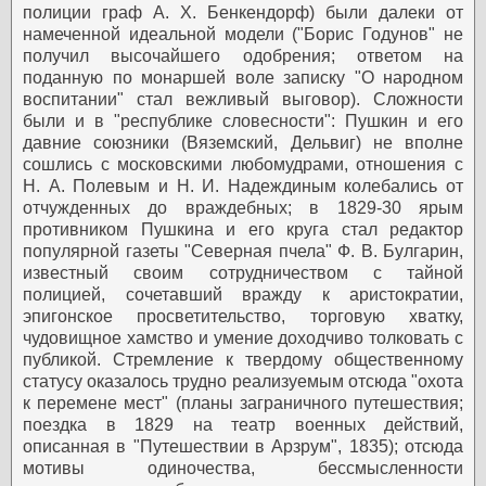
полиции граф А. Х. Бенкендорф) были далеки от
намеченной идеальной модели ("Борис Годунов" не
получил высочайшего одобрения; ответом на
поданную по монаршей воле записку "О народном
воспитании" стал вежливый выговор). Сложности
были и в "республике словесности": Пушкин и его
давние союзники (Вяземский, Дельвиг) не вполне
сошлись с московскими любомудрами, отношения с
Н. А. Полевым и Н. И. Надеждиным колебались от
отчужденных до враждебных; в 1829-30 ярым
противником Пушкина и его круга стал редактор
популярной газеты "Северная пчела" Ф. В. Булгарин,
известный своим сотрудничеством с тайной
полицией, сочетавший вражду к аристократии,
эпигонское просветительство, торговую хватку,
чудовищное хамство и умение доходчиво толковать с
публикой. Стремление к твердому общественному
статусу оказалось трудно реализуемым отсюда "охота
к перемене мест" (планы заграничного путешествия;
поездка в 1829 на театр военных действий,
описанная в "Путешествии в Арзрум", 1835); отсюда
мотивы одиночества, бессмысленности