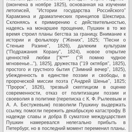
(окончена в ноябре 1825), основанная на изучении
летописей, "Истории государства Российского"
Карамзина и драматических принципов Шекспира.
Склоняясь к примирению с действительностью,
надеясь на монаршее прощение, Пушкин в то же
время строил планы бегства за границу. Внимание к
истории и фольклору ("Жених", 1825; "Песни о
Стеньке Разине", 1826), далеким культурам
("Подражания Корану", 1824), новое открытие
ценностей любви ["К***" ("Я помню чудное
мгновенье..."), 1825], дружества ("19 октября", 1825),
простого и грустного бытия ("Зимний вечер", 1825),
убежденность в единстве поэзии и свободы, в
пророческой миссии поэта ("Андрей Шенье", 1825;
"Пророк", 1826), трезвый скептицизм в оценке
современности, отказ от политизации поэзии и
своеволия в политике (переписка с К. Ф. Рылеевым и
А. А. Бестужевым) позволили Пушкину выдержать
ссылку, помогли пережить декабрьскую катастрофу.
В
надежде славы и добра
В суматохе междуцарствия
Пушкин намеревался нелегально прибыть в
Петербург, но в последний момент переменил планы.