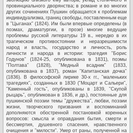
провинциального дворянства; в романе и во многих
других сочинениях Пушкин обращается к проблемам
индивидуализма, границ свободы, поставленным еще
в "Цыганах" (1824). Им были впервые определены (в
поэмах, драматургии, в прозе) многие ведущие
проблемы русской литературы 19 в., нередко в их
трагическом противостоянии и неразрешимости
народ и власть, государство и личность, роль
личности и народа в истории: трагедия "Борис
Годунов" (1824-25, опубликована в 1831), поэмы
"Полтава" (1828), "Медный всадник" (1833,
опубликована в 1837), роман "Капитанская дочка"
(1836). В философской лирике 30-х гг., "маленьких
трагедиях", созданных в 1830 ("Моцарт и Сальери",
"Каменный гость", опубликованы в 1839, "Скупой
рыцарь", опубликован в 1836, и др.), постоянные для
пушкинской поэзии темы "дружества", любви, поэзии
жизни, творческого призвания и воспоминаний
дополняются обостренной постановкой коренных
вопросов: смысла и оправдания бытия, смерти и
бессмертия, душевного спасения, нравственного
очищения и "милости". Умер от раны, полученной на