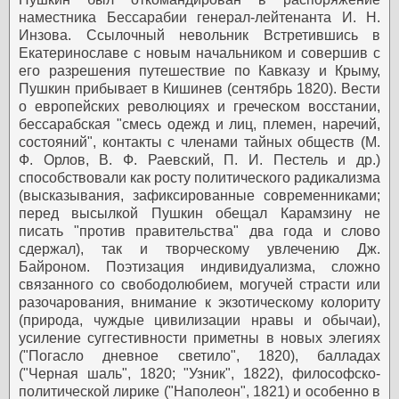
наместника Бессарабии генерал-лейтенанта И. Н.
Инзова.
Ссылочный невольник
Встретившись в
Екатеринославе с новым начальником и совершив с
его разрешения путешествие по Кавказу и Крыму,
Пушкин прибывает в Кишинев (сентябрь 1820). Вести
о европейских революциях и греческом восстании,
бессарабская "смесь одежд и лиц, племен, наречий,
состояний", контакты с членами тайных обществ (М.
Ф. Орлов, В. Ф. Раевский, П. И. Пестель и др.)
способствовали как росту политического радикализма
(высказывания, зафиксированные современниками;
перед высылкой Пушкин обещал Карамзину не
писать "против правительства" два года и слово
сдержал), так и творческому увлечению Дж.
Байроном. Поэтизация индивидуализма, сложно
связанного со свободолюбием, могучей страсти или
разочарования, внимание к экзотическому колориту
(природа, чуждые цивилизации нравы и обычаи),
усиление суггестивности приметны в новых элегиях
("Погасло дневное светило", 1820), балладах
("Черная шаль", 1820; "Узник", 1822), философско-
политической лирике ("Наполеон", 1821) и особенно в