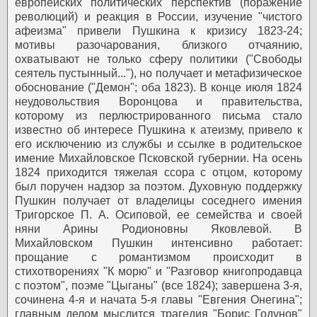
европейских политических перспектив (поражение
революций) и реакция в России, изучение "чистого
афеизма" привели Пушкина к кризису 1823-24;
мотивы разочарования, близкого отчаянию,
охватывают не только сферу политики ("Свободы
сеятель пустынный..."), но получает и метафизическое
обоснование ("Демон"; оба 1823). В конце июля 1824
неудовольствия Воронцова и правительства,
которому из перлюстрированного письма стало
известно об интересе Пушкина к атеизму, привело к
его исключению из службы и ссылке в родительское
имение Михайловское Псковской губернии.
На осень
1824 приходится тяжелая ссора с отцом, которому
был поручен надзор за поэтом. Духовную поддержку
Пушкин получает от владелицы соседнего имения
Тригорское П. А. Осиповой, ее семейства и своей
няни Арины Родионовны Яковлевой. В
Михайловском Пушкин интенсивно работает:
прощание с романтизмом происходит в
стихотворениях "К морю" и "Разговор книгопродавца
с поэтом", поэме "Цыганы" (все 1824); завершена 3-я,
сочинена 4-я и начата 5-я главы "Евгения Онегина";
главным делом мыслится трагедия "Борис Годунов"