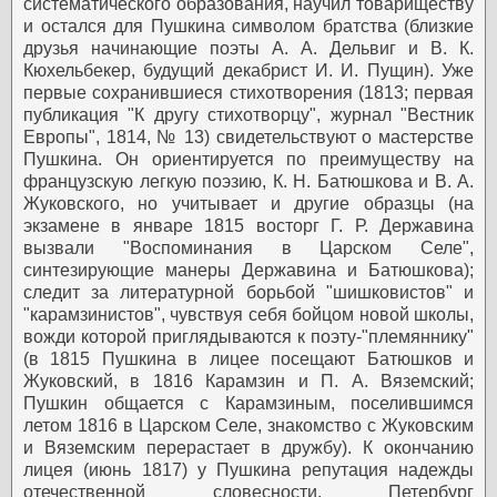
систематического образования, научил товариществу
и остался для Пушкина символом братства (близкие
друзья начинающие поэты А. А. Дельвиг и В. К.
Кюхельбекер, будущий декабрист И. И. Пущин).
Уже
первые сохранившиеся стихотворения (1813; первая
публикация "К другу стихотворцу", журнал "Вестник
Европы", 1814, № 13) свидетельствуют о мастерстве
Пушкина. Он ориентируется по преимуществу на
французскую легкую поэзию, К. Н. Батюшкова и В. А.
Жуковского, но учитывает и другие образцы (на
экзамене в январе 1815 восторг Г. Р. Державина
вызвали "Воспоминания в Царском Селе",
синтезирующие манеры Державина и Батюшкова);
следит за литературной борьбой "шишковистов" и
"карамзинистов", чувствуя себя бойцом новой школы,
вожди которой приглядываются к поэту-"племяннику"
(в 1815 Пушкина в лицее посещают Батюшков и
Жуковский, в 1816 Карамзин и П. А. Вяземский;
Пушкин общается с Карамзиным, поселившимся
летом 1816 в Царском Селе, знакомство с Жуковским
и Вяземским перерастает в дружбу). К окончанию
лицея (июнь 1817) у Пушкина репутация надежды
отечественной словесности.
Петербург