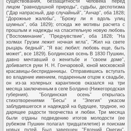
существования, беззащитности человека перед
лицом "равнодушной природы", судьбы, деспотизма
("Дар напрасный, дар случайный", "Анчар", оба 1828;
"Дорожные жалобы", "Брожу ли я вдоль улиц
шумных", оба 1829); отсюда же мотивы расчета с
прошлым и надежды на спасительную новую любовь
("Воспоминание", "Предчувствие", оба 1828; "На
холмах Грузии лежит ночная мгла", "Жил на свете
рыцарь бедный", "Я вас любил: любовь еще, быть
может", все 1829).
Болдинская осень
В 1830 Пушкин,
давно мечтавший о женитьбе и "своем доме",
добивается руки Н. Н. Гончаровой, юной московской
красавицы-бесприданницы. Отправившись вступать
во владение имением, подаренным отцом к свадьбе,
он из-за холерных карантинов оказался на три
месяца заключенным в селе Болдино (Нижегородская
губерния). "Болдинская осень" открылась
стихотворениями "Бесы" и "Элегия" ужасом
заблудившегося и надеждой на будущее, трудное, но
дарящее радости творчества и любви. Три месяца
были отданы подведению итогов молодости (ее
рубежом Пушкин полагал тридцатилетие) и поискам
новых путей. Был завершен "Евгений Онегин",