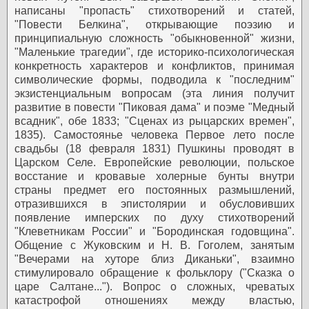
написаны "пропасть" стихотворений и статей,
"Повести Белкина", открывающие поэзию и
принципиальную сложность "обыкновенной" жизни,
"Маленькие трагедии", где историко-психологическая
конкретность характеров и конфликтов, принимая
символические формы, подводила к "последним"
экзистенциальным вопросам (эта линия получит
развитие в повести "Пиковая дама" и поэме "Медный
всадник", обе 1833; "Сценах из рыцарских времен",
1835).
Самостоянье человека
Первое лето после
свадьбы (18 февраля 1831) Пушкины проводят в
Царском Селе. Европейские революции, польское
восстание и кровавые холерные бунты внутри
страны предмет его постоянных размышлений,
отразившихся в эпистолярии и обусловивших
появление имперских по духу стихотворений
"Клеветникам России" и "Бородинская годовщина".
Общение с Жуковским и Н. В. Гоголем, занятым
"Вечерами на хуторе близ Диканьки", взаимно
стимулировало обращение к фольклору ("Сказка о
царе Салтане..."). Вопрос о сложных, чреватых
катастрофой отношениях между властью,