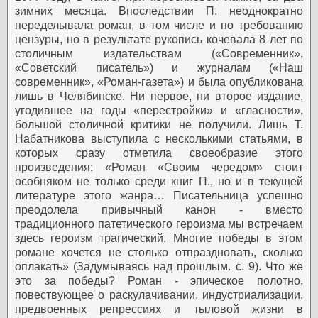
зимних месяца. Впоследствии П. неоднократно
переделывала роман, в том числе и по требованию
цензуры, но в результате рукопись кочевала 8 лет по
столичным издательствам («Современник»,
«Советский писатель») и журналам («Наш
современник», «Роман-газета») и была опубликована
лишь в Челябинске. Ни первое, ни второе издание,
угодившее на годы «перестройки» и «гласности»,
большой столичной критики не получили. Лишь Т.
Набатникова выступила с несколькими статьями, в
которых сразу отметила своеобразие этого
произведения: «Роман «Своим чередом» стоит
особняком не только среди книг П., но и в текущей
литературе этого жанра… Писательница успешно
преодолела привычный канон - вместо
традиционного патетического героизма мы встречаем
здесь героизм трагический. Многие победы в этом
романе хочется не столько отпраздновать, сколько
оплакать» (Задумываясь над прошлым. с. 9).
Что же
это за победы? Роман - эпическое полотно,
повествующее о раскулачивании, индустриализации,
предвоенных репрессиях и тыловой жизни в