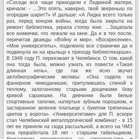
«Соседи все чаще приходили к Лидкиной матери,
кричали: - …Это опять, наверно, твой звереныш по
огородам шарит?» И дальше: «А Лидка всего только
раз, перед концом войны, когда была закрыта на
ремонт библиотека, украла стопку книг. …Зацапала
все книжечки, что лежали на окне. Да и в тех после,
перечитав дважды «Войну и мир», «Воскресение»,
«Мои университеты», подклеила все странички да и
подкинула их на крыльцо к приходу библиотекарши».
В 1949 году П. переезжает в Челябинск. О том, какой
она тогда была, можно узнать из повести «Такая
длинная ночь», где так же ясно звучат
автобиографические мотивы: «Она сидела на
фанерном чемоданишке, притулившись спиной к
теплому, залатанному старыми дощечками боку
кривой сараюшки. На девчонке были белые
спортивные тапочки, натертые зубным порошком, и
застиранное зеленое платьице с букетом тряпичных
цветов у ворота». «Университетами» для П. вскоре
стал Челябинский металлургический комбинат - в 15
лет ее приняли на сюда рассыльной, а всего на ЧМЗ
она проработала 18 лет - старшим табельщиком,
бригадиром производства на строительстве и