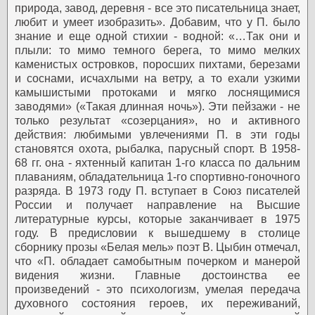
природа, завод, деревня - все это писательница знает,
любит и умеет изобразить». Добавим, что у П. было
знание и еще одной стихии - водной: «…Так они и
плыли: то мимо темного берега, то мимо мелких
каменистых островков, поросших пихтами, березами
и соснами, исчахлыми на ветру, а то ехали узкими
камышистыми протоками и мягко лоснящимися
заводями» («Такая длинная ночь»). Эти пейзажи - не
только результат «созерцания», но и активного
действия: любимыми увлечениями П. в эти годы
становятся охота, рыбалка, парусный спорт. В 1958-
68 гг. она - яхтенный капитан 1-го класса по дальним
плаваниям, обладательница 1-го спортивно-гоночного
разряда.
В 1973 году П. вступает в Союз писателей
России и получает направление на Высшие
литературные курсы, которые заканчивает в 1975
году. В предисловии к вышедшему в столице
сборнику прозы «Белая мель» поэт В. Цыбин отмечал,
что «П. обладает самобытным почерком и манерой
видения жизни. Главные достоинства ее
произведений - это психологизм, умелая передача
духовного состояния героев, их переживаний,