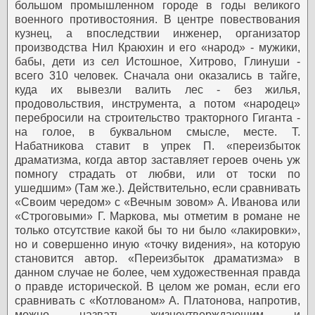
большом промышленном городе в годы великого
военного противостояния. В центре повествования
кузнец, а впоследствии инженер, организатор
производства Нил Краюхин и его «народ» - мужики,
бабы, дети из сел Истошное, Хитрово, Глинуши -
всего 310 человек. Сначала они оказались в тайге,
куда их вывезли валить лес - без жилья,
продовольствия, инструмента, а потом «народец»
перебросили на строительство тракторного Гиганта -
на голое, в буквальном смысле, месте. Т.
Набатникова ставит в упрек П. «переизбыток
драматизма, когда автор заставляет героев очень уж
помногу страдать от любви, или от тоски по
ушедшим» (Там же.). Действительно, если сравнивать
«Своим чередом» с «Вечным зовом» А. Иванова или
«Строговыми» Г. Маркова, мы отметим в романе не
только отсутствие какой бы то ни было «лакировки»,
но и совершенно иную «точку видения», на которую
становится автор. «Переизбыток драматизма» в
данном случае не более, чем художественная правда
о правде исторической. В целом же роман, если его
сравнивать с «Котлованом» А. Платонова, напротив,
можно назвать жизнеутверждающим и