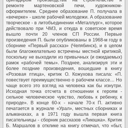
ремонте мартеновской печи, художником-
оформителем. Среднее образование П. получала в
«вечерке» - школе рабочей молодежи. А образование
творческое - в литобъединении «Металлург», которое
действовало при ЧМЗ, и откуда в советское время
вышло почти 20 членов СП России.
Первые
произведения П. были опубликованы в 1968-м году в
сборнике «Первый рассказ» (Челябинск), и в целом
были благожелательно встречены местной критикой,
поскольку не выходили из привычных (и ожидаемых)
рамок «рабочей темы». Позднее, анализируя эти и
более поздние произведения, вошедшие в книгу
«Розовая птица», критик О. Кожухова писала: «П.
повествует преимущественно о рабочем классе… Но
чаще всего это взгляд на человека как бы изнутри.
Исходная точка отсчета в отношении к героям -
сильное человеческое чувство, любовь к ребенку, к
природе». В конце 60-х - начале 70-х П. активно
печатается в журнале «Урал», местных сборниках и
альманахах, а в 1971 году вышла первая книга
писательницы - сборник рассказов «Лиюшка». Критик
Б. Маршалов в отклике на книгу отмечал, что «быт,