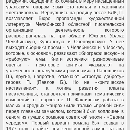
раздумий, ощущений; их сочный, в меру насыщенный
уральским говором, язык, это точная и пластичная
«деталировка».
Вернувшись на родину после ВЛК, П.
возглавляет Бюро пропаганды художественной
литературы Челябинской областной писательской
организации, деятельность которого
распространялась на три области Южного Урала:
Челябинскую, Курганскую и Оренбургскую. У нее
выходят сборники прозы - в Челябинске и в Москве,
которые, в основном, развивают «биографическую» и
«рабочую» темы. Книги встречают разноречивые
оценки - некоторые критики указывают на
увлеченность «палубными романами» (Шапошников
В.), другие, напротив, отмечают «строгую доброту»
героев П. (Павлов Б.). Но не «критические
наставления», а логика развития таланта
писательницы, становятся причинами тематических
изменений в творчестве П. Фактически работа в
малых и средних жанрах были только «пробой сил»
перед главным замыслом, который был воплощен в
одном из лучших романов советской эпохи - «Своим
чередом».
Первый вариант романа был создан в
1977 году, в тайге, при керосиновой лампе, за два