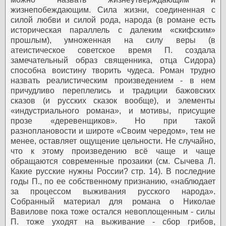
жизнепобеждающим. Сила жизни, соединенная с
силой любви и силой рода, народа (в романе есть
историческая параллель с далеким «скифским»
прошлым), умноженная на силу веры (в
атеистическое советское время П. создала
замечательный образ священника, отца Сидора)
способна воистину творить чудеса. Роман трудно
назвать реалистическим произведением - в нем
причудливо переплелись и традиции бажовских
сказов (и русских сказок вообще), и элементы
«индустриального романа», и мотивы, присущие
прозе «деревенщиков». Но при такой
разноплановости и широте «Своим чередом», тем не
менее, оставляет ощущение цельности. Не случайно,
что к этому произведению всё чаще и чаще
обращаются современные прозаики (см. Сычева Л.
Какие русские нужны России? стр. 14).
В последние
годы П., по ее собственному признанию, «наблюдает
за процессом выживания русского народа».
Собранный материал для романа о Николае
Вавилове пока тоже остался невоплощенным - силы
П. тоже уходят на выживание - сбор грибов,