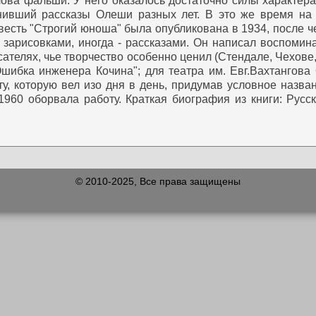
ова фальши. У него оказалось достаточно силы характера, 
нивший рассказы Олеши разных лет. В это же время на 
есть "Строгий юноша" была опубликована в 1934, после ч
 зарисовками, иногда - рассказами. Он написал воспомин
сателях, чье творчество особенно ценил (Стендале, Чехове,
шибка инженера Кочина"; для театра им. Евг.Вахтангова
у, которую вел изо дня в день, придумав условное назван
1960 оборвала работу.
Краткая биография из книги: Русск
© 2010-2025, Все права защищены