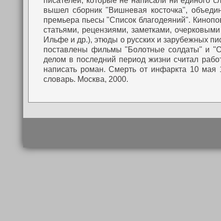
писателей, которые не написали ни единого сл
вышел сборник "Вишневая косточка", объеди
премьера пьесы "Список благодеяний". Кинопов
статьями, рецензиями, заметками, очерковыми
Ильфе и др.), этюды о русских и зарубежных пи
поставлены фильмы "Болотные солдаты" и "О
делом в последний период жизни считал работ
написать роман. Смерть от инфаркта 10 мая 
словарь. Москва, 2000.