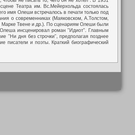
чтобы не писать то, чего он не хотел".
В 1931
сцене Театра им. Вс.Мейерхольда состоялась
его имя Олеши встречалось в печати только под
ания о современниках (Маяковском, А.Толстом,
 Марке Твене и др.).
По сценариям Олеши были
 Олеша инсценировал роман "Идиот". Главным
ие "Ни дня без строчки", предполагая позднее
ие писатели и поэты. Краткий биографический