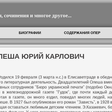
 сочинения и многое другое...
БИОГРАФИИ
СОДЕРЖАНИЯ ОПЕР
ОЛЕША ЮРИЙ КАРЛОВИЧ
одился 19 февраля (3 марта н.с.) в Елисаветграде в обед
го литературная деятельность.
Двадцатилетний Олеша вмес
ных сотрудников "Бюро украинской печати" (подобно Окна
 железнодорожной газете "Гудок", где почти каждый д
тая в газете, он много ездил, повидал многих людей, н
леше.
В 1927 был опубликован его роман "Зависть", в 1928 в
ющая оставаться любимым детским чтением.
Э.Казакевич, бо