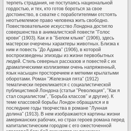
терпеть страдания, не поступаясь национальной
гордостью, и тех, кто готов бороться за свое
достоинство, в схватке с поработителями отстоять
неотъемлемое право человека жить свободно.
Повествовательное искусство Лондона достигло
совершенства в анималистской повести "Голос
крови" (1903). Как и в "Белом клыке" (1906), здесь
мастерски очерчены характеры животных. Близка к
ним и повесть "До Адама" (1906), в которой
воспроизведены эпизоды из жизни первобытных
людей. Стиль северных рассказов и повестей с их
драматическими коллизиями очень напряженный,
язык насыщен просторечием и меткими крылатыми
оборотами.
Роман "Железная пята" (1912)
тематически перекликается с социалистической
публицистикой Лондона (статьи "Революция", "Как я
стал социалистом", "Борьба классов" и другие).
К
теме классовой борьбы Лондон обращался и в
последние годы творчества в романе "Лунная
долина" (1913). В нем изображаются картины жизни
американских рабочих, но страх героев романа перед
капиталистическим городом с его ожесточенной