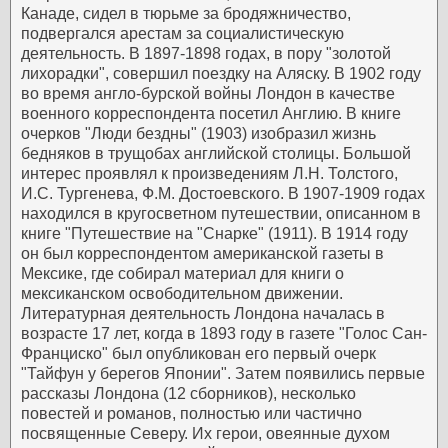
Канаде, сидел в тюрьме за бродяжничество,
подвергался арестам за социалистическую
деятельность.
В 1897-1898 годах, в пору "золотой
лихорадки", совершил поездку на Аляску. В 1902 году
во время англо-бурской войны Лондон в качестве
военного корреспондента посетил Англию. В книге
очерков "Люди бездны" (1903) изобразил жизнь
бедняков в трущобах английской столицы. Большой
интерес проявлял к произведениям Л.Н. Толстого,
И.С. Тургенева, Ф.М. Достоевского.
В 1907-1909 годах
находился в кругосветном путешествии, описанном в
книге "Путешествие на "Снарке" (1911). В 1914 году
он был корреспондентом американской газеты в
Мексике, где собирал материал для книги о
мексиканском освободительном движении.
Литературная деятельность Лондона началась в
возрасте 17 лет, когда в 1893 году в газете "Голос Сан-
Франциско" был опубликован его первый очерк
"Тайфун у берегов Японии". Затем появились первые
рассказы Лондона (12 сборников), несколько
повестей и романов, полностью или частично
посвященные Северу. Их герои, овеянные духом