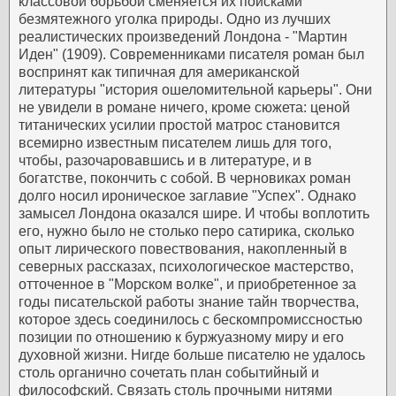
классовой борьбой сменяется их поисками
безмятежного уголка природы.
Одно из лучших
реалистических произведений Лондона - "Мартин
Иден" (1909). Современниками писателя роман был
воспринят как типичная для американской
литературы "история ошеломительной карьеры". Они
не увидели в романе ничего, кроме сюжета: ценой
титанических усилии простой матрос становится
всемирно известным писателем лишь для того,
чтобы, разочаровавшись и в литературе, и в
богатстве, покончить с собой. В черновиках роман
долго носил ироническое заглавие "Успех". Однако
замысел Лондона оказался шире. И чтобы воплотить
его, нужно было не столько перо сатирика, сколько
опыт лирического повествования, накопленный в
северных рассказах, психологическое мастерство,
отточенное в "Морском волке", и приобретенное за
годы писательской работы знание тайн творчества,
которое здесь соединилось с бескомпромиссностью
позиции по отношению к буржуазному миру и его
духовной жизни.
Нигде больше писателю не удалось
столь органично сочетать план событийный и
философский. Связать столь прочными нитями