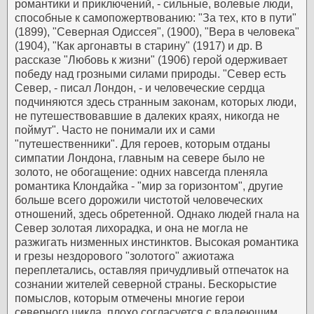
романтики и приключений, - сильные, волевые люди,
способные к самопожертвованию: "За тех, кто в пути"
(1899), "Северная Одиссея", (1900), "Вера в человека"
(1904), "Как аргонавты в старину" (1917) и др. В
рассказе "Любовь к жизни" (1906) герой одерживает
победу над грозными силами природы.
"Север есть
Север, - писал Лондон, - и человеческие сердца
подчиняются здесь странным законам, которых люди,
не путешествовавшие в далеких краях, никогда не
поймут". Часто не понимали их и сами
"путешественники". Для героев, которым отданы
симпатии Лондона, главным на севере было не
золото, не обогащение: одних навсегда пленяла
романтика Клондайка - "мир за горизонтом", другие
больше всего дорожили чистотой человеческих
отношений, здесь обретенной. Однако людей гнала на
Север золотая лихорадка, и она не могла не
разжигать низменных инстинктов. Высокая романтика
и грезы нездорового "золотого" ажиотажа
переплетались, оставляя причудливый отпечаток на
сознании жителей северной страны.
Бескорыстие
помыслов, которым отмечены многие герои
северного цикла, плохо согласуется с владеющим