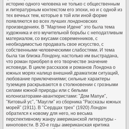
историю одного человека не только с общественным
и литературным контекстом его эпохи, но и с одной из
тех вечных тем, которые в той или иной форме
появляются во всех лучших лондоновских
произведениях. В "Мартине Идене" это была тема
художника и его мучительной борьбы с неподатливым
материалом, со вкусами современников, с
необходимостью продавать свое искусство, с
собственными человеческими слабостями. И тема
была так близка Лондону, настолько им выстрадана,
что роман приобрел в его творчестве значение
исповеди.
В цикле рассказов и романов Лондона о
южных морях налицо внешний драматизм ситуаций,
любование приключениями; сильные характеры
туземцев раскрываются в столкновении с грозными
силами южной природы или с белыми
колонизаторами-авантюристами: "Дом Мапуи",
"Китовый ус", "Маугли" из сборника "Рассказы южных
морей" (1911).
В "Сердцах трех" (1920) Лондон
обратился к новому для него, но весьма
перспективному жанру американской литературы -
киноповести.
В 20-е годы американская критика