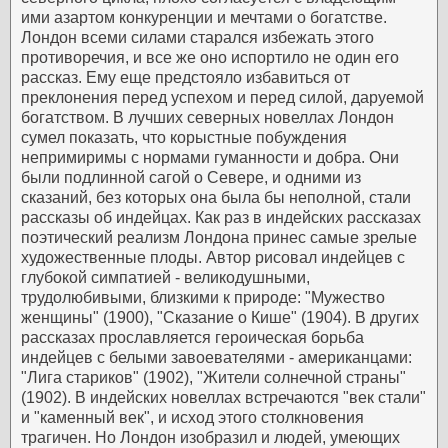
ими азартом конкуренции и мечтами о богатстве.
Лондон всеми силами старался избежать этого
противоречия, и все же оно испортило не один его
рассказ. Ему еще предстояло избавиться от
преклонения перед успехом и перед силой, даруемой
богатством. В лучших северных новеллах Лондон
сумел показать, что корыстные побуждения
непримиримы с нормами гуманности и добра. Они
были подлинной сагой о Севере, и одними из
сказаний, без которых она была бы неполной, стали
рассказы об индейцах. Как раз в индейских рассказах
поэтический реализм Лондона принес самые зрелые
художественные плоды. Автор рисовал индейцев с
глубокой симпатией - великодушными,
трудолюбивыми, близкими к природе: "Мужество
женщины" (1900), "Сказание о Кише" (1904). В других
рассказах прославляется героическая борьба
индейцев с белыми завоевателями - американцами:
"Лига стариков" (1902), "Жители солнечной страны"
(1902).
В индейских новеллах встречаются "век стали"
и "каменный век", и исход этого столкновения
трагичен. Но Лондон изобразил и людей, умеющих