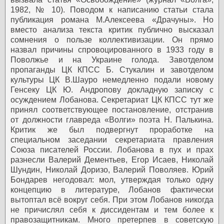
1982, № 10). Поводом к написанию статьи стала
публикация романа М.Алексеева «Драчуны». Но
вместо анализа текста критик публично высказал
сомнения о пользе коллективизации. Он прямо
назвал причины спровоцированного в 1933 году в
Поволжье и на Украине голода. Завотделом
пропаганды ЦК КПСС Б. Стукалин и завотделом
культуры ЦК В.Шауро немедленно подали новому
Генсеку ЦК Ю. Андропову докладную записку с
осуждением Лобанова. Секретариат ЦК КПСС тут же
принял соответствующее постановление, отстранив
от должности главреда «Волги» поэта Н. Палькина.
Критик же был подвергнут проработке на
специальном заседании секретариата правления
Союза писателей России. Лобанова в пух и прах
разнесли Валерий Дементьев, Егор Исаев, Николай
Шундин, Николай Доризо, Валерий Поволяев. Юрий
Бондарев негодовал: мол, утверждая только одну
концепцию в литературе, Лобанов фактически
вытоптал всё вокруг себя. При этом Лобанов никогда
не причислял себя к диссидентам и тем более к
правозащитникам. Много претерпев в советскую