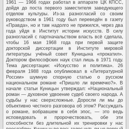
1961 — 1966 годах работал в аппарате ЦК КПСС,
дойдя до поста первого заместителя заведующего
отделом культуры. Из-за разногласий со своим
руководством в 1961 году был переведён в газету
«Правда», но и там надолго не прижился, через два
года уйдя в Институт истории искусств. В силу
разногласий с партначальством власть всё сделала,
чтобы 16 мая 1968 года при первой защите
докторской диссертации в Институте мировой
литературы учёный совет Куницына «прокатил».
Доктором философских наук стал лишь в 1971 году.
Тема диссертации: «Искусство и политика». 26
февраля 1988 года опубликовал в «Литературной
России» шумную спорную статью о русском
национальном романе «Пришло ли времечко?». В
начале статьи Куницын утверждал: «Национальный
роман — духовное удвоение судеб своего народа. А
судьбы у нас сверхсложные. Доросли ли мы до
объективно честного разговора об этом? Рассуждать
о романе, вобравшем в себя эпос, — это ведь
исповедовать и пророчествовать, обе эти
способности без длительной их тренировки у нас
поослабли». Куницын во весь голос чуть ли не первый