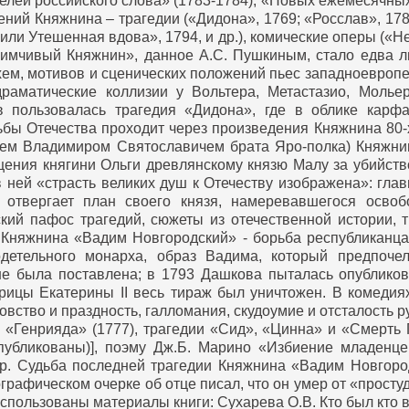
лей российского слова» (1783-1784), «Новых ежемесячных
ий Княжнина – трагедии («Дидона», 1769; «Росслав», 1784
 или Утешенная вдова», 1794, и др.), комические оперы («Н
еимчивый Княжнин», данное А.С. Пушкиным, стало едва л
хем, мотивов и сценических положений пьес западноевропей
драматические коллизии у Вольтера, Метастазио, Мольер
 пользовалась трагедия «Дидона», где в облике карф
бы Отечества проходит через произведения Княжнина 80-х 
язем Владимиром Святославичем брата Яро-полка) Княжн
щения княгини Ольги древлянскому князю Малу за убийств
 ней «страсть великих душ к Отечеству изображена»: гла
 отвергает план своего князя, намеревавшегося осво
кий пафос трагедий, сюжеты из отечественной истории, 
 Княжнина «Вадим Новгородский» - борьба республиканц
одетельного монарха, образ Вадима, который предпочел
 не была поставлена; в 1793 Дашкова пыталась опубликов
рицы Екатерины II весь тираж был уничтожен. В комедия
вство и праздность, галломания, скудоумие и отсталость р
«Генрияда» (1777), трагедии «Сид», «Цинна» и «Смерть 
публикованы)], поэму Дж.Б. Марино «Избиение младенцев
р. Судьба последней трагедии Княжнина «Вадим Новгоро
рафическом очерке об отце писал, что он умер от «простуд
пользованы материалы книги: Сухарева О.В. Кто был кто в 