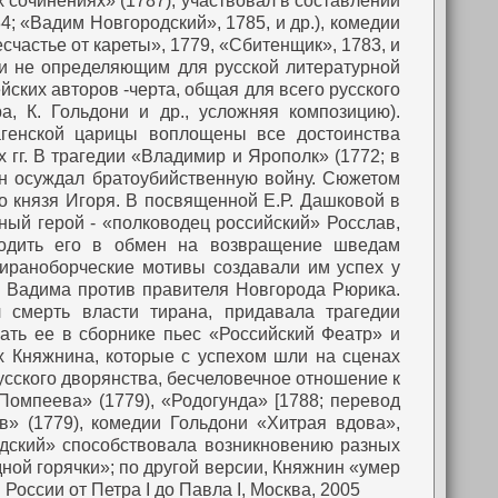
 сочинениях» (1787), участвовал в составлении
; «Вадим Новгородский», 1785, и др.), комедии
есчастье от кареты», 1779, «Сбитенщик», 1783, и
и не определяющим для русской литературной
ских авторов -черта, общая для всего русского
а, К. Гольдони и др., усложняя композицию).
агенской царицы воплощены все достоинства
гг. В трагедии «Владимир и Ярополк» (1772; в
ин осуждал братоубийственную войну. Сюжетом
о князя Игоря. В посвященной Е.Р. Дашковой в
вный герой - «полководец российский» Росслав,
бодить его в обмен на возвращение шведам
тираноборческие мотивы создавали им успех у
а Вадима против правителя Новгорода Рюрика.
 смерть власти тирана, придавала трагедии
ать ее в сборнике пьес «Российский Феатр» и
х Княжнина, которые с успехом шли на сценах
усского дворянства, бесчеловечное отношение к
Помпеева» (1779), «Родогунда» [1788; перевод
» (1779), комедии Гольдони «Хитрая вдова»,
дский» способствовала возникновению разных
ной горячки»; по другой версии, Княжнин «умер
России от Петра I до Павла I, Москва, 2005