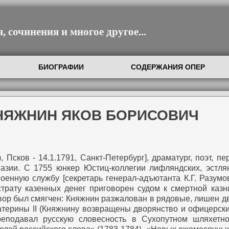
 сочинения и многое другое...
БИОГРАФИИ
СОДЕРЖАНИЯ ОПЕР
КНЯЖНИН ЯКОВ БОРИСОВИЧ
 Псков - 14.1.1791, Санкт-Петербург], драматург, поэт, п
азии. С 1755 юнкер Юстиц-коллегии лифляндских, эстля
енную службу [секретарь генерал-адъютанта К.Г. Разумов
страту казенных денег приговорен судом к смертной казн
овор был смягчен: Княжнин разжалован в рядовые, лишен д
ерины II (Княжнину возвращены дворянство и офицерский
реподавал русскую словесность в Сухопутном шляхетном