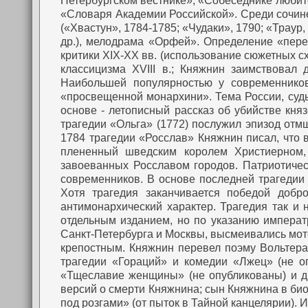
Петербургском вестнике», «Собеседнике любите
«Словаря Академии Российской». Среди сочинен
(«Хвастун», 1784-1785; «Чудаки», 1790; «Траур,
др.), мелодрама «Орфей». Определение «пер
критики XIX-XX вв. (использование сюжетных с
классицизма XVIII в.; Княжнин заимствовал 
Наибольшей популярностью у современников
«просвещенной монархини». Тема России, судь
основе - летописный рассказ об убийстве кн
трагедии «Ольга» (1772) послужил эпизод отм
1784 трагедии «Росслав» Княжнин писал, что в
плененный шведским королем Христиерном,
завоеванных Росславом городов. Патриотичес
современников. В основе последней трагедии
Хотя трагедия заканчивается победой добр
антимонархический характер. Трагедия так и
отдельным изданием, но по указанию императ
Санкт-Петербурга и Москвы, высмеивались мото
крепостным. Княжнин перевел поэму Вольтера 
трагедии «Гораций» и комедии «Лжец» (не о
«Тщеславие женщины» (не опубликованы) и д
версий о смерти Княжнина; сын Княжнина в биог
под розгами» (от пыток в Тайной канцелярии).
Ис