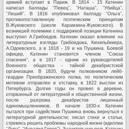
армией вступает в Париж. В 1814 - 15 Катенин
написал баллады "Певец", "Наташа", "Убийца",
"Леший". В 1816 опубликовал балладу "Ольга",
противопоставленную поэтическим принципам
В.Жуковского (школе Карамзина-Жуковского). В
возникшей полемике с поддержкой позиции Катенина
выступил А.Грибоедов. Катенин оказал влияние на
литературные взгляды Грибоедова, Кюхельбекера,
А.Одоевского, а в 1818 - 19 и на Пушкина. Боевой
офицер, Катенин становится членом "Союза
спасения", а в 1817 - одним из руководителей
Военного общества - тайной декабристской
организации. В 1820, будучи полковником лейб-
гвардии Преображенского полка, по политическим
мотивам отправлен в отставку, в 1822 выслан из
Петербурга.
Долгие годы он провел в деревне,
оторванный от литературной и общественной жизни,
после разгрома декабристов лишенный
единомышленников. В начале 1830-х Катенин
пытался при содействии Пушкина вновь вернуться к
литературной деятельности; писал стихи и статьи,
стремясь решить проблемы народной жизни (идиллии
"Дура", "Инвалид Горев").
Значительную роль Катенин