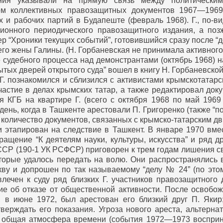
ения указывали на прямую связь между политически
ом коллективных правозащитных документов 1967—1969
х и рабочих партий в Будапеште (февраль 1968).
Г., по-в
ионного периодического правозащитного издания, а поз
ер “Хроники текущих событий”, готовившийся сразу после “
 его жены Галины. (Н. Горбаневская не принимала активного
судебного процесса над демонстрантами (октябрь 1968) на
ытых дверей открытого суда” вошел в книгу Н. Горбаневско
 Г. познакомился и сблизился с активистами крымскотатар
стие в делах крымских татар, а также редактировал док
я КГБ на квартире Г. (всего с октября 1968 по май 1969
день, когда в Ташкенте арестовали П. Григоренко (также “п
 количество документов, связанных с крымско-татарским дв
и этапирован на следствие в Ташкент.
В январе 1970 вме
ащение “К деятелям науки, культуры, искусства” и ряд 
 УзССР (190-1 УК РСФСР) приговорен к трем годам лишения 
оторые удалось передать на волю. Они распространялись
ву и допрошен по так называемому “делу № 24” (по этом
лечен к суду ряд близких Г. участников правозащитного 
е об отказе от общественной активности.
После освобожд
 в июне 1972, был арестован его близкий друг П. Якир;
тверждать его показания.
Угроза нового ареста, альтерна
и, общая атмосфера времени (события 1972—1973 восприн