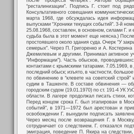
после “процесса четырех”. Авторы обращ
“ресталинизации”.
Подпись Г. стоит под ряд
Консультативного совещания коммунистически
марта 1968, где обсуждалась идея информац
выпусками “Хроники текущих событий”. 3-й ном
25.08.1968, составлен, в основном, силами Г. и
судьба была в этот момент еще неясна.)
После 
простоявшего около здания суда. Очерк “У закр
семерых”.
Через П. Григоренко и А. Костерина
Джемилевым и другими. Принимал активное уча
“Информации”). Часть обысков, проводившихс
контактами с крымскими татарами. 7.05.1969, в 
последний обыск; изъято, в частности, большое
по обвинению в “клевете на советский строй” 
судим в Ташкенте. В составе обвинения — обр
городским судом (19.01.1970) по ст. 191-4 УК
области. В лагере продолжал писать стихи, к
Перед концом срока Г. был этапирован в Моск
событий”, в 1971—1972 был арестован и прив
освобождении Г. вынудили подписать заявлени
Через месяц после возвращения Г. в Москву,
сотрудничает со следствием. Г. отказался под
эмиграция, поведение П. Якира на следстви