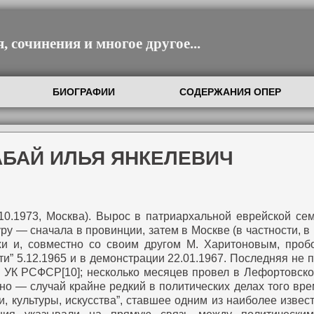
 сочинения и многое другое...
БИОГРАФИИ
СОДЕРЖАНИЯ ОПЕР
АБАЙ ИЛЬЯ ЯНКЕЛЕВИЧ
10.1973, Москва). Вырос в патриархальной еврейской се
ру — сначала в провинции, затем в Москве (в частности, в
хи и, совместно со своим другом М. Харитоновым, проб
ти” 5.12.1965 и в демонстрации 22.01.1967. Последняя не 
3 УК РСФСР[10]; несколько месяцев провел в Лефортовско
но — случай крайне редкий в политических делах того вре
, культуры, искусства”, ставшее одним из наиболее изве