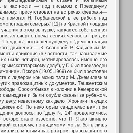
ми преследованиями в стране и попытками
, в частности — под письмом к Президиуму
идимому, присутствовал на встречах февраля—
же помогал Н. Горбаневской в ее работе над
демонстрации семерых” [11] на Красной площади
 участия в этом выпуске, так как ее собственная
писал очерк о впечатлениях человека, три дня
й “Полдень”, посвященную делу о “демонстрации
ского движения — З. Асановой, Р. Кадыевым, М.
ументы движения (в частности, так называемые
 их было четыре), мотивировалась именно его
о крымскотатарскому делу”), у Г. был произведен
ижением. Вскоре (19.05.1969) он был арестован
сте с лидером крымских татар М. Джемилевым
других правозащитных документов. Ташкентским
свободы. Срок отбывал в колонии в Кемеровской
 в самиздате и были опубликованы за рубежом.
у делу, известному как дело “Хроники текущих
движения). По некоторым свидетельствам, при
ения допросы по “делу № 24” продолжились.
 вскоре стало известно, что П. Якир активно
тивой которому, по-видимому, могла быть лишь
имались многими как разгром правозащитного