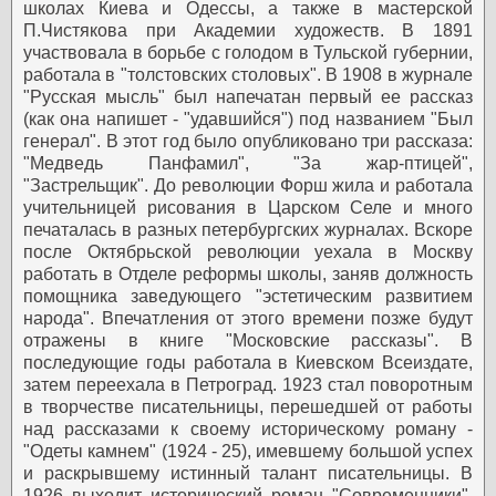
школах Киева и Одессы, а также в мастерской
П.Чистякова при Академии художеств.
В 1891
участвовала в борьбе с голодом в Тульской губернии,
работала в "толстовских столовых".
В 1908 в журнале
"Русская мысль" был напечатан первый ее рассказ
(как она напишет - "удавшийся") под названием "Был
генерал". В этот год было опубликовано три рассказа:
"Медведь Панфамил", "За жар-птицей",
"Застрельщик".
До революции Форш жила и работала
учительницей рисования в Царском Селе и много
печаталась в разных петербургских журналах. Вскоре
после Октябрьской революции уехала в Москву
работать в Отделе реформы школы, заняв должность
помощника заведующего "эстетическим развитием
народа". Впечатления от этого времени позже будут
отражены в книге "Московские рассказы".
В
последующие годы работала в Киевском Всеиздате,
затем переехала в Петроград. 1923 стал поворотным
в творчестве писательницы, перешедшей от работы
над рассказами к своему историческому роману -
"Одеты камнем" (1924 - 25), имевшему большой успех
и раскрывшему истинный талант писательницы.
В
1926 выходит исторический роман "Современники",