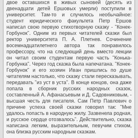
двое оставшихся в живых сыновей (десять из
двенадцати детей Ершовых умерли) поступили в
университет. Там-то и случилось необычайное:
студент юридического факультета Петр Ершов
написал свою первую стихотворную сказку - "Конек-
Горбунок".
Одним из первых читателей сказки был
ректор университета П. А. Плетнев. Сочинение
восемнадцатилетнего автора так понравилось
профессору, что на следующий день вместо лекции
он читал своим студентам первую часть "Конька-
Горбунка".
Через год сказка была напечатана. "Конек-
Горбунок" и его хозяин Иван пришлись по душе
читателям настолько, что сказку стали пересказывать,
передавать "из уст в уста". В конце концов, она даже
попала в сборник русских народных сказок,
составленный А. Афанасьевым и Д. Садовниковым, -
высшая честь для писателя.
Сам Петр Павлович о
причине успеха своей сказки говорил так: "Мне
удалось попасть в народную жилу. Зазвенела родная,
и русское сердце отозвалось". Действительно, сказка
написана легким, выразительным, певучим стихом,
она близка русским народным сказкам.