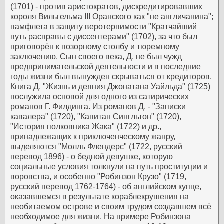
(1701) - против аристократов, дискредитировавших
короля Вильгельма III Оранского как "не англичанина";
памфлета в защиту веротерпимости "Кратчайший
путь расправы с диссентерами" (1702), за что был
приговорён к позорному столбу и тюремному
заключению. Сын своего века, Д. не был чужд
предпринимательской деятельности и в последние
годы жизни был вынужден скрываться от кредиторов.
Книга Д. "Жизнь и деяния Джонатана Уайльда" (1725)
послужила основой для одного из сатирических
романов Г. Филдинга. Из романов Д. - "Записки
кавалера" (1720), "Капитан Сингльтон" (1720),
"История полковника Жака" (1722) и др.,
принадлежащих к приключенческому жанру,
выделяются "Молль Флендерс" (1722, русский
перевод 1896) - о бедной девушке, которую
социальные условия толкнули на путь проституции и
воровства, и особенно "Робинзон Крузо" (1719,
русский перевод 1762-1764) - об английском купце,
оказавшемся в результате кораблекрушения на
необитаемом острове и своим трудом создавшем всё
необходимое для жизни. На примере Робинзона