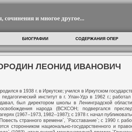
 сочинения и многое другое...
БИОГРАФИИ
СОДЕРЖАНИЯ ОПЕР
БОРОДИН ЛЕОНИД ИВАНОВИЧ
родился в 1938 г. в Иркутске; учился в Иркутском государс
 педагогический институт в г. Улан-Удэ в 1962 г.; работа
давал, был директором школы в Ленинградской области;
е освобождения народа (ВСХСОН; подвергался пресле
герях (1967--1973, 1982--1987); с 1978 г. начал публиковат
 `Повесть странного времени`, `Расставание`; с 1990 г. ра
яется сторонником национально-государственного и право