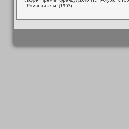
лаурет премии французского ПЭН-клуба `Свобо
`Роман-газеты` (1993).