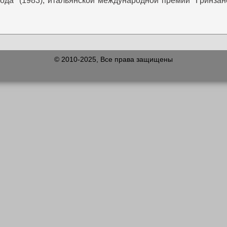
да` (1983), итальянской международной премии `Гринзане
© 2010-2025, Все права защищены