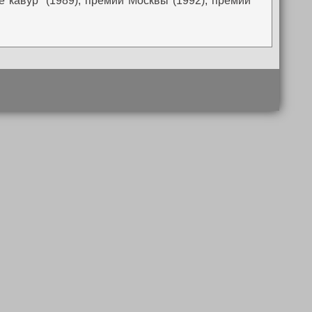
 кавур` (1989), премии Москвы (1992), премии