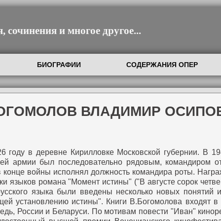
 сочинения и многое другое...
БИОГРАФИИ
СОДЕРЖАНИЯ ОПЕР
БОГОМОЛОВ ВЛАДИМИР ОСИПО
 году в деревне Кирилловке Московской губернии. В 19
ей армии был последовательно рядовым, командиром от
- в конце войны исполнял должность командира роты. Наг
 языков романа "Момент истины" ("В августе сорок четвертог
русского языка были введены несколько новых понятий и
ей установлению истины". Книги В.Богомолова входят в
ередь, России и Беларуси. По мотивам повести "Иван" кин