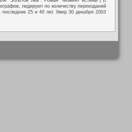
ля "Золотой лев". Роман "Момент истины"("В
лиографов, лидируют по количеству переизданий
 последние 25 и 40 лет. Умер 30 декабря 2003