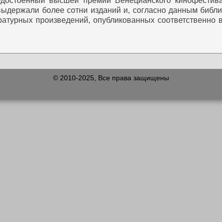
 удостоенный высшей премии Венецианского кинофестива
н" выдержали более сотни изданий и, согласно данным биб
атурных произведений, опубликованных соответственно в
© 2010-2025, Все права защищены