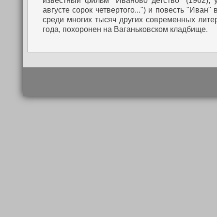
известный фильм "Иваново детство" (1962),
августе сорок четвертого...") и повесть "Ива
среди многих тысяч других современных литер
года, похоронен на Ваганьковском кладбище.