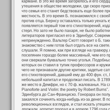
кармане. В это же время загорелось и его сердц
утешения в обществе молодежи, где скоро приоб
что семья его станет бедствовать еще более п
местность. В это время Б. познакомился с свое
против отца. Бернсу оставалось только уехать 
появляется первый том его стихотворений, изда
стерл. Но зато не было пахаря, не было работн
литераторов пригласил его в Эдинбург. Совреме
непринужденно. Вальтер Скотт говорит о Б. таки
знакомство с ним готов был отдать все на свет
слушали. Я помню, как при взгляде на гравюру
поселянин гораздо более массивный, чем его пр
они сверкали буквально точно уголья. Подобных
которых он ставил в тупик профессоров и кружи
чего не признавали другие критики, задетые са
его стихотворений, давший ему до 400 фун. ст.
небольшой капитал и продолжал писать. В 1789 
же место в Демфри, но с 70 ф. жалованья. На сл
Pianoforte and Violin: the poetry by Robert Bur
Эдинбурга до Сан-Франциско. Гонорара он полу
закаялся сочинять когда-нибудь из-за денег. В 
революционных взглядов, и стал искать утешени
дрожали, аппетит пропал и в апреле 1796 года о