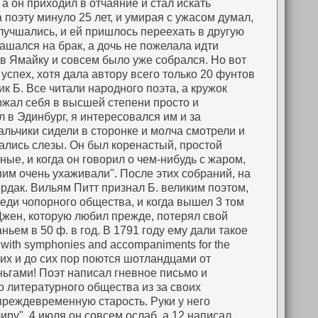
 а он приходил в отчаяние и стал искать
 поэту минуло 25 лет, и умирая с ужасом думал,
лучшались, и ей пришлось переехать в другую
лашался на брак, а дочь не пожелала идти
 в Ямайку и совсем было уже собрался. Но вот
успех, хотя дала автору всего только 20 фунтов
к Б. Все читали народного поэта, а кружок
ржал себя в высшей степени просто и
л в Эдинбург, я интересовался им и за
альчики сидели в сторонке и молча смотрели и
зались слезы. Он был коренастый, простой
ые, и когда он говорил о чем-нибудь с жаром,
ним очень ухаживали". После этих собраний, на
ердак. Вильям Питт признал Б. великим поэтом,
реди чопорного общества, и когда вышел 3 том
 Джен, которую любил прежде, потерял свой
ьем в 50 ф. в год. В 1791 году ему дали такое
with symphonies and accompaniments for the
 коих и до сих пор поются шотландцами от
ньгами! Поэт написал гневное письмо и
го литературного общества из за своих
 преждевременную старость. Руки у него
иру". 4 июля он совсем ослаб, а 12 написал