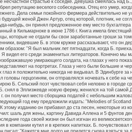
е несчастной страстью к соседке. Девушка смеялась над Б.,
рел репутацию веселого собеседника. Отец его умер, когда
режнего. Дела семьи покойного фермера действительно не у
й будущей женой Джен Артур, отец которой, плотник, не сог
куда-нибудь, он принял предложенное ему место бухгалтера
нный в Кильмарноке в июне 1786 г. Книга имела блестящий 
ицы, которые не отдали бы свои заработанные гроши за томи
нники, видевшие Б. в этом кружке рассказывают, что он де
м образом: "Я был мальчик лет пятнадцати, когда Б. приеха
е. Я видел его среди знаменитых литераторов. Конечно мы м
, изображавшую умирающего солдата, на глазах у него пока
едставляют на портретах. Глаза у него были большие и черн
 глаз я положительно никогда не видывал. В Эдинбурге за 
л головы герцогиням, он отправлялся ночевать к себе на ч
тирою Б. Сельский поэт чувствовал себя неловко в городе с
, Б. снял в Эллизжевде новую ферму, женился на той самой
г. он получил место сборщика податей с небольшим жалован
едующий год ему предложили издать: "Melodies of Scotland 
ns". К этому изданию он прибавил до ста песен, некоторые из
чил: шаль для жены, картину Давида Аллена и 5 фунтов де
последние года своей жизни он был изгнан из великосветско
я в компании кутил и в крепких напитках. Б. почувствовал
н писал: "Кажется мне долго не придется снова взяться за л