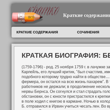
Краткие содержания,
КРАТКИЕ СОДЕРЖАНИЯ
СОЧИНЕНИЯ
КРАТКАЯ БИОГРАФИЯ: Б
(1759-1796) - род. 25 ноября 1759 г. в лачужке
Карлейль, его лучший критик, "был счастлив, и
подобного которому трудно найти в обществе...
фермера, он остался на всю жизнь пахарем". В 
работников не держали; в продолжение несколь
нервы Бернса. Он согнулся и стал страдать г
обстановки, он с юности пристрастился к крепк
в поле ходил с книгою в кармане. Ночью в холо
Б. отправился в Ирвин учиться чесать лен. Во в