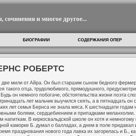
 сочинения и многое другое...
БИОГРАФИИ
СОДЕРЖАНИЯ ОПЕР
ЕРНС РОБЕРТС
 за две мили от Айра. Он был старшим сыном бедного фермер
мея такого отца, трудолюбивого, прямодушного, предусмотри
. Будь он немного побогаче, обстоятельства жизни поэта с
тринадцать лет мальчик выучился сеять, а в пятнадцать он
ких лет семья Бернса не знала мяса. К шестнадцати года
оловными болями, сердцебиением и припадками меланхолии.
им напиткам. В киркосвальдской школе он хотя и немногому 
дной каморке Б. думал о балладах, а днем в поле придавал
ремя празднования нового года лавка их загорелась и Б., к