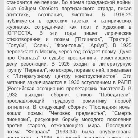
становится ее певцом. Во время гражданской войны
был бойцом Особого партизанского отряда, писал
агитстихи, воззвания, листовки.
В 1918-25
публикуется в одесских газетах и сатирических
журналах, сотрудничает как поэт и художник в
ЮГРОСТА. В эти годы пишет лирические
стихотворения и поэмы ("Птицелов", "Трактир",
"Голуби", "Осень", "Фронтовик", "Арбуз").
В 1925
переезжает в Москву, через год создает поэму "Дума
про Опанаса" о судьбе крестьянина, изменившего
делу революции.
В 1926 входит в литературную
группу "Перевал", но вскоре, порвав с ней, примыкает
к "Литературному центру конструктивистов". Эти
метания заканчиваются в 1930 вступлением в РАПП
(Российская ассоциация пролетарских писателей). В
1932 выходит сборник стихов "Победители",
прославляющий трудовую романтику первой
пятилетки. В следующий сборник "Последняя ночь"
вошли поэмы "Человек предместья", "Смерть
пионерки", рисующие борьбу молодого поколения
против старого, отживающего мира. Последняя
поэма "Февраль" (1933-34) была опубликована
посмертно, в 1936.
Багрицкий выступал также как