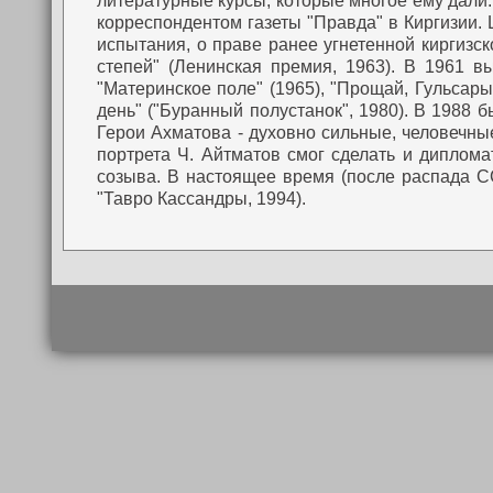
литературные курсы, которые многое ему дали.
корреспондентом газеты "Правда" в Киргизии.
Ш
испытания, о праве ранее угнетенной киргизс
степей" (Ленинская премия, 1963). В 1961 в
"Материнское поле" (1965), "Прощай, Гульсары!
день" ("Буранный полустанок", 1980). В 1988 
Герои Ахматова - духовно сильные, человечны
портрета
Ч. Айтматов смог сделать и диплома
созыва.
В настоящее время (после распада СС
"Тавро Кассандры, 1994).