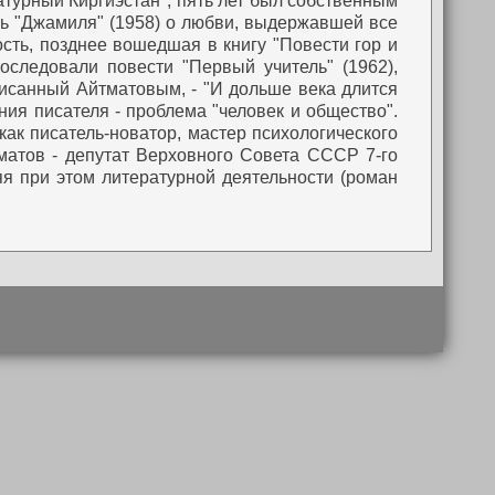
атурный Киргиэстан", пять лет был собственным
ь "Джамиля" (1958) о любви, выдержавшей все
сть, позднее вошедшая в книгу "Повести гор и
оследовали повести "Первый учитель" (1962),
санный Айтматовым, - "И дольше века длится
ия писателя - проблема "человек и общество".
ак писатель-новатор, мастер психологического
атов - депутат Верховного Совета СССР 7-го
я при этом литературной деятельности (роман