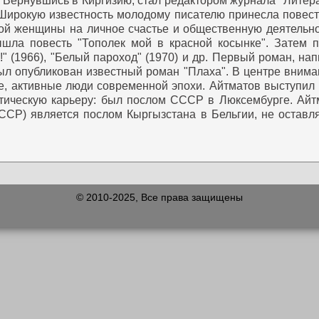
 Вернувшись в Киргизию, стал редактором журнала "Литер
ирокую известность молодому писателю принесла повест
кой женщины на личное счастье и общественную деятельно
ышла повесть "Тополек мой в красной косынке". Затем п
" (1966), "Белый пароход" (1970) и др.
Первый роман, напи
был опубликован известный роман "Плаха".
В центре вниман
е, активные люди современной эпохи. Айтматов выступил к
тическую карьеру: был послом СССР в Люксембурге.
Айтм
СР) является послом Кыргызстана в Бельгии, не оставля
© 2010-2025, Все права защищены