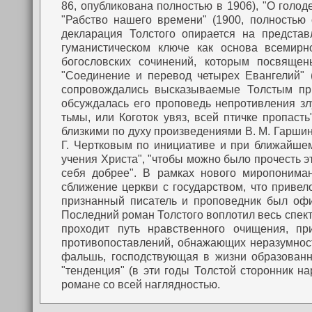
86, опубликована полностью в 1906), "О голоде
"Рабство нашего времени" (1900, полностью 
декларация Толстого опирается на предста
гуманистическом ключе как основа всемирн
богословских сочинений, которым посвящены
"Соединение и перевод четырех Евангелий" (
сопровождались высказываемые Толстым при
обсуждалась его проповедь непротивления з
тьмы, или Коготок увяз, всей птичке пропаст
близкими по духу произведениями В. М. Гаршина
Г. Чертковым по инициативе и при ближайшем
учения Христа", "чтобы можно было прочесть эт
себя добрее".
В рамках нового миропониман
сближение церкви с государством, что приве
признанный писатель и проповедник был офи
Последний роман Толстого воплотил весь спект
проходит путь нравственного очищения, пр
противопоставлений, обнажающих неразумност
фальшь, господствующая в жизни образованн
"тенденция" (в эти годы Толстой сторонник на
романе со всей наглядностью.