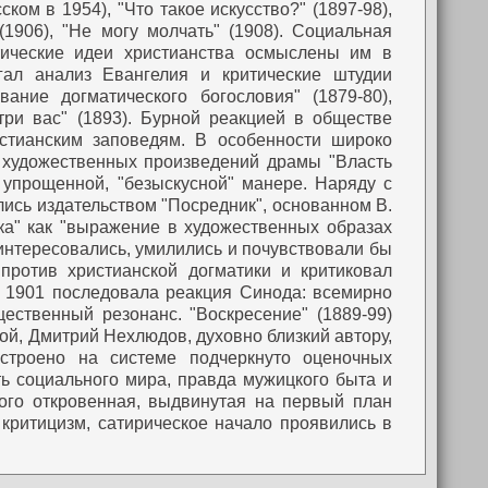
ком в 1954), "Что такое искусство?" (1897-98),
1906), "Не могу молчать" (1908). Социальная
тические идеи христианства осмыслены им в
гал анализ Евангелия и критические штудии
ание догматического богословия" (1879-80),
три вас" (1893). Бурной реакцией в обществе
стианским заповедям. В особенности широко
 художественных произведений драмы "Власть
о упрощенной, "безыскусной" манере. Наряду с
лись издательством "Посредник", основанном В.
ка" как "выражение в художественных образах
заинтересовались, умилились и почувствовали бы
против христианской догматики и критиковал
В 1901 последовала реакция Синода: всемирно
щественный резонанс.
"Воскресение" (1889-99)
ой, Дмитрий Нехлюдов, духовно близкий автору,
остроено на системе подчеркнуто оценочных
ь социального мира, правда мужицкого быта и
ого откровенная, выдвинутая на первый план
й критицизм, сатирическое начало проявились в