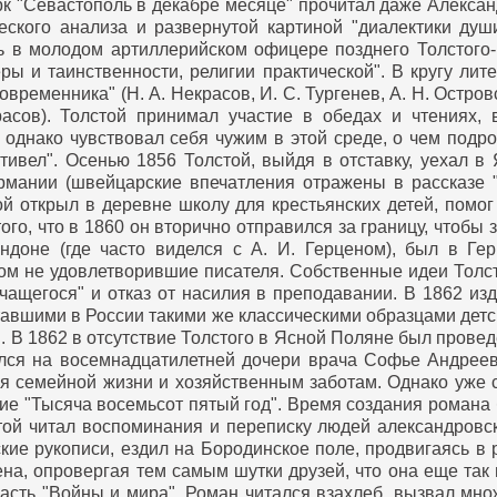
к "Севастополь в декабре месяце" прочитал даже Александ
еского анализа и развернутой картиной "диалектики душ
ь в молодом артиллерийском офицере позднего Толстого-
ры и таинственности, религии практической".
В кругу лит
ременника" (Н. А. Некрасов, И. С. Тургенев, А. Н. Островск
расов). Толстой принимал участие в обедах и чтениях, 
однако чувствовал себя чужим в этой среде, о чем подроб
тивел". Осенью 1856 Толстой, выйдя в отставку, уехал в 
мании (швейцарские впечатления отражены в рассказе "
й открыл в деревне школу для крестьянских детей, помог
ого, что в 1860 он вторично отправился за границу, чтобы
ндоне (где часто виделся с А. И. Герценом), был в Гер
ом не удовлетворившие писателя. Собственные идеи Толст
чащегося" и отказ от насилия в преподавании. В 1862 из
тавшими в России такими же классическими образцами детс
ка". В 1862 в отсутствие Толстого в Ясной Поляне был прове
лся на восемнадцатилетней дочери врача Софье Андреев
ся семейной жизни и хозяйственным заботам. Однако уже 
ие "Тысяча восемьсот пятый год". Время создания роман
стой читал воспоминания и переписку людей александровс
ские рукописи, ездил на Бородинское поле, продвигаясь в
а, опровергая тем самым шутки друзей, что она еще так м
часть "Войны и мира". Роман читался взахлеб, вызвал мно