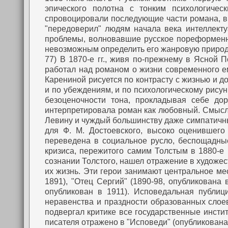
эпического полотна с тонким психологичес
спровоцировали последующие части романа, в 
"передоверил" людям начала века интеллект
проблемы, волновавшие русское пореформенно
невозможным определить его жанровую природу (
77)
В 1870-е гг., живя по-прежнему в Ясной П
работал над романом о жизни современного е
Карениной рисуется по контрасту с жизнью и 
и по убеждениям, и по психологическому рисун
безоценочности тона, прокладывая себе дор
интерпретировала роман как любовный. Смысл 
Левину и чуждый большинству даже симпатичных
для Ф. М. Достоевского, высоко оценившего
переведена в социальное русло, беспощадны
кризиса, пережитого самим Толстым в 1880-е 
сознании Толстого, нашел отражение в художес
их жизнь. Эти герои занимают центральное мес
1891), "Отец Сергий" (1890-98, опубликована 
опубликован в 1911). Исповедальная публиц
неравенства и праздности образованных слое
подвергал критике все государственные инстит
писателя отражено в "Исповеди" (опубликована в