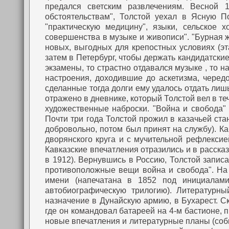
предался светским развлечениям. Весной 
обстоятельствам", Толстой уехал в Ясную П
"практическую медицину", языки, сельское х
совершенства в музыке и живописи".
"Бурная 
новых, выгодных для крепостных условиях (эт
затем в Петербург, чтобы держать кандидатские
экзамены, то страстно отдавался музыке , то 
настроения, доходившие до аскетизма, черед
сделанные тогда долги ему удалось отдать лиш
отражено в дневнике, который Толстой вел в т
художественные наброски.
"Война и свобода"
Почти три года Толстой прожил в казачьей ста
добровольно, потом был принят на службу). Ка
дворянского круга и с мучительной рефлексие
Кавказские впечатления отразились и в рассказ
в 1912). Вернувшись в Россию, Толстой записа
противоположные вещи война и свобода". На 
имени (напечатана в 1852 под инициалами 
автобиографическую трилогию). Литературны
назначение в Дунайскую армию, в Бухарест. С
где он командовал батареей на 4-м бастионе, 
новые впечатления и литературные планы (собир