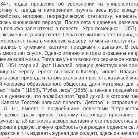
1847, подав прошение об увольнении из университе
оляну с твердым намерением изучить весь курс юридиче
озяйство, историю, географическую статистику, написа
жизнь юношеского периода"
После лета в деревне, разоча
а попытка запечатлена в повести "Утро помещика", 1857),
 экзамены в университете. Образ его жизни в этот период ч
намеревался начать чиновную карьеру, то мечтал поступить
овались с кутежами, картами, поездками к цыганам. В с
ь много лет спустя. Однако именно эти годы окрашены на
ечение всей жизни. Тогда же у него возникло серьезное же
В 1851 старший брат Николай, офицер действующей армии
нице на берегу Терека, выезжая в Кизляр, Тифлис, Владик
вказская природа и патриархальная простота казачьей жи
й человека образованного общества, дали материал для а
ах "Набег" (1853), "Рубка леса" (1855), а также в поздней 
л в дневнике, что полюбил этот "край дикий, в котором т
Кавказе Толстой написал повесть "Детство" и отправил е
Л. Н.; вместе с позднейшими повестями "Отрочество"
й дебют сразу принес Толстому настоящее признание.
кучная штабная жизнь вскоре заставила его перевестись
проявив редкую личную храбрость (награжден орденом св.
ался в т. ч. издавать журнал для солдат), здесь он начал п