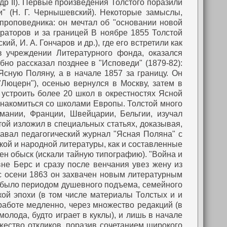
р II). Первые произведения Толстого поразили
и" (Н. Г. Чернышевский). Некоторые замыслы,
проповедника: он мечтал об "основании новой
ераторов и за границей
В ноябре 1855 Толстой
ий, И. А. Гончаров и др.), где его встретили как
в учреждении Литературного фонда, оказался
но рассказал позднее в "Исповеди" (1879-82):
Ясную Поляну, а в начале 1857 за границу. Он
Люцерн"), осенью вернулся в Москву, затем в
 устроить более 20 школ в окрестностях Ясной
 знакомиться со школами Европы. Толстой много
мании, Франции, Швейцарии, Бельгии, изучал
ой изложил в специальных статьях, доказывая,
давал педагогический журнал "Ясная Поляна" с
кой и народной литературы, как и составленные
ден обыск (искали тайную типографию).
"Война и
не Берс и сразу после венчания увез жену из
с осени 1863 он захвачен новым литературным
а было периодом душевного подъема, семейного
кой эпохи (в том числе материалы Толстых и и
 работе медленно, через множество редакций (в
олода, будто играет в куклы), и лишь в начале
жество откликов, поразив сочетанием широкого