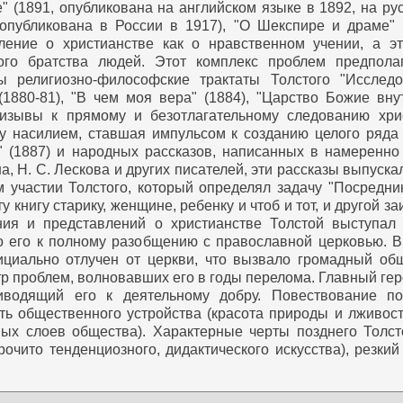
" (1891, опубликована на английском языке в 1892, на русс
опубликована в России в 1917), "О Шекспире и драме" (
вление о христианстве как о нравственном учении, а э
ого братства людей. Этот комплекс проблем предпола
 религиозно-философские трактаты Толстого "Исследов
1880-81), "В чем моя вера" (1884), "Царство Божие вну
зывы к прямому и безотлагательному следованию хри
лу насилием, ставшая импульсом к созданию целого ряда
ь" (1887) и народных рассказов, написанных в намеренн
, Н. С. Лескова и других писателей, эти рассказы выпуска
 участии Толстого, который определял задачу "Посредни
у книгу старику, женщине, ребенку и чтоб и тот, и другой 
ия и представлений о христианстве Толстой выступал 
ло его к полному разобщению с православной церковью. 
циально отлучен от церкви, что вызвало громадный об
р проблем, волновавших его в годы перелома. Главный гер
иводящий его к деятельному добру. Повествование п
ь общественного устройства (красота природы и лживост
ых слоев общества). Характерные черты позднего Толст
рочито тенденциозного, дидактического искусства), резки