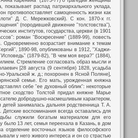
"Анна Каренина" (1873-77) о трагедии женщины
, показывает распад патриархального уклада,
он противопоставляет самоценность жизни как
оти" Д. С. Мережковский). С кон. 1870-х гг.
щения" (породившей движение "толстовства"),
еских институтов, государства, церкви (в 1901
ссов": роман "Воскресение" (1889-99), повесть
7). Одновременно возрастает внимание к темам
ергий", 1890-98, опубликованы в 1912, "Хаджи-
"Исповедь" (1879-82), "В чем моя вера?" (1884),
илием. Стремление согласовать образ мысли и
аевич [28 августа (9 сентября) 1828, усадьба
о-Уральской ж. д.; похоронен в Ясной Поляне],
рянской семье. Его мать, урожденная княжна
едставлял себе "ее духовный облик": некоторые
ретное сходство Толстой придал княжне Марье
 писателю добродушно-насмешливым характером,
м детей занималась дальняя родственница Т. А.
. Детские воспоминания всегда оставались для
адьбы служили богатым материалом для его
у было 13 лет, семья переехала в Казань, в дом
на отделение восточных языков философского
ывали у него живого интереса и он со страстью