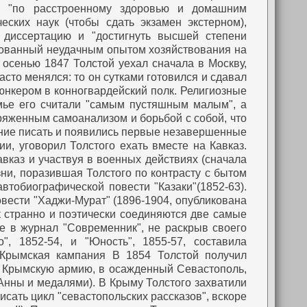
та "по расстроенному здоровью и домашним
ских наук (чтобы сдать экзамен экстерном),
ть диссертацию и "достигнуть высшей степени
рованный неудачным опытом хозяйствования на
 осенью 1847 Толстой уехал сначала в Москву,
асто менялся: то он сутками готовился и сдавал
 юнкером в конногвардейский полк. Религиозные
емье его считали "самым пустяшным малым", а
пряженным самоанализом и борьбой с собой, что
лание писать и появились первые незавершенные
, уговорил Толстого ехать вместе на Кавказ.
авказ и участвуя в военных действиях (сначала
зни, поразившая Толстого по контрасту с бытом
втобиографической повести "Казаки"(1852-63).
повести "Хаджи-Мурат" (1896-1904, опубликована
ак странно и поэтически соединяются две самые
е в журнал "Современник", не раскрыв своего
, 1852-54, и "Юность", 1855-57, составила
Крымская кампания
В 1854 Толстой получил
 в Крымскую армию, в осажденный Севастополь,
 Анны и медалями). В Крыму Толстого захватили
исать цикл "севастопольских рассказов", вскоре