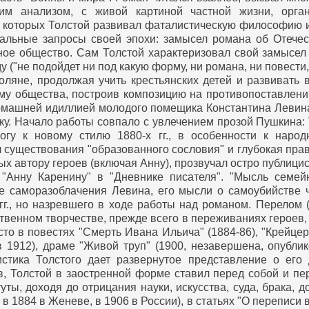
ким анализом, с живой картиной частной жизни, орг
которых Толстой развивал фаталистическую философию ис
уальные запросы своей эпохи: замысел романа об Отечес
е общество. Сам Толстой характеризовал свой замысел к
"не подойдет ни под какую форму, ни романа, ни повести, 
оляне, продолжая учить крестьянских детей и развивать в
му общества, построив композицию на противопоставлен
домашней идиллией молодого помещика Константина Левина,
ку. Начало работы совпало с увлечением прозой Пушкина: 
огу к новому стилю 1880-х гг., в особенности к наро
существования "образованного сословия" и глубокая правд
 автору героев (включая Анну), прозвучал остро публици
 "Анну Каренину" в "Дневнике писателя". "Мысль семейн
е саморазоблачения Левина, его мысли о самоубийстве ч
гг., но назревшего в ходе работы над романом.
Перелом (1
твенном творчестве, прежде всего в переживаниях героев,
то в повестях "Смерть Ивана Ильича" (1884-86), "Крейцер
в 1912), драме "Живой труп" (1900, незавершена, опублик
истика Толстого дает развернутое представление о его
в, Толстой в заостренной форме ставил перед собой и п
уты, доходя до отрицания науки, искусства, суда, брака
 1884 в Женеве, в 1906 в России), в статьях "О переписи в 