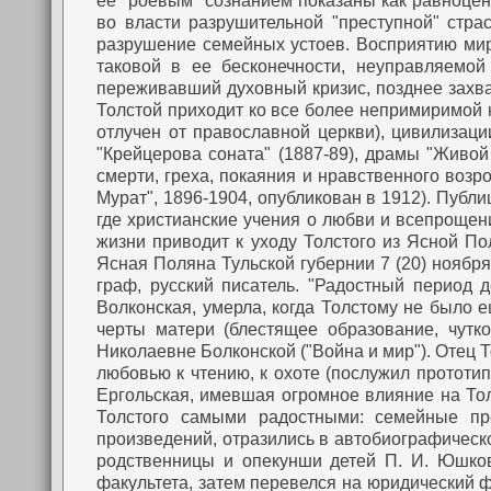
ее "роевым" сознанием показаны как равноцен
во власти разрушительной "преступной" стра
разрушение семейных устоев. Восприятию мир
таковой в ее бесконечности, неуправляемой 
переживавший духовный кризис, позднее захв
Толстой приходит ко все более непримиримой к
отлучен от православной церкви), цивилизации
"Крейцерова соната" (1887-89), драмы "Живой
смерти, греха, покаяния и нравственного возр
Мурат", 1896-1904, опубликован в 1912). Публиц
где христианские учения о любви и всепроще
жизни приводит к уходу Толстого из Ясной По
Ясная Поляна Тульской губернии 7 (20) ноября
граф, русский писатель.
"Радостный период д
Волконская, умерла, когда Толстому не было е
черты матери (блестящее образование, чутко
Николаевне Болконской ("Война и мир"). Отец
любовью к чтению, к охоте (послужил прототип
Ергольская, имевшая огромное влияние на Тол
Толстого самыми радостными: семейные пр
произведений, отразились в автобиографическо
родственницы и опекунши детей П. И. Юшков
факультета, затем перевелся на юридический фа