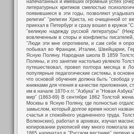
напечатанных и имевших огромный успех (очер
литературных критиков смелостью психологич
появившиеся в эти годы, позволяют угадыват
религии" "религии Христа, но очищенной от ве
приехал в Петербург и сразу вошел в кружок "Сов
"великую надежду русской литературы" (Нек
вовлеченным в споры и конфликты писателей, 
"Люди эти мне опротивели, и сам себе я опро
побывал во Франции, Италии, Швейцарии, Гер
Ясную Поляну.
Народная школа
В 1859 Толсто
Поляны, и это занятие настолько увлекло Толст
путешествовал, провел полтора месяца в Ло
популярные педагогические системы, в основн
что основой обучения должна быть "свобода у
книжками для чтения в качестве приложения, с
им в начале 1870-х гг. "Азбука" и "Новая Азбу
мир" (1863-69)
В сентябре 1862 Толстой жени
Москвы в Ясную Поляну, где полностью отдал
замыслом, который долгое время носил назван
счастья и спокойного уединенного труда. Тол
Волконских), работал в архивах, изучал масон
копировании рукописей ему много помогала жен
1865 напечатал в "Русском вестнике" первую 