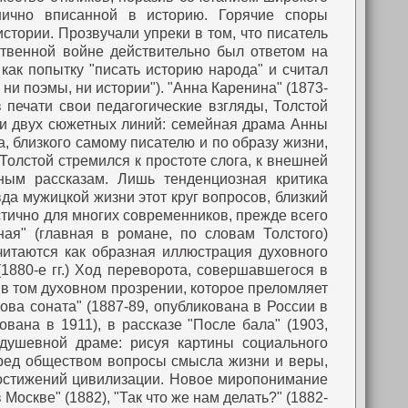
анично вписанной в историю. Горячие споры
тории. Прозвучали упреки в том, что писатель
твенной войне действительно был ответом на
ак попытку "писать историю народа" и считал
ни поэмы, ни истории").
"Анна Каренина" (1873-
 печати свои педагогические взгляды, Толстой
ии двух сюжетных линий: семейная драма Анны
 близкого самому писателю и по образу жизни,
Толстой стремился к простоте слога, к внешней
дным рассказам. Лишь тенденциозная критика
а мужицкой жизни этот круг вопросов, близкий
стично для многих современников, прежде всего
ая" (главная в романе, по словам Толстого)
итаются как образная иллюстрация духовного
880-е гг.)
Ход переворота, совершавшегося в
 в том духовном прозрении, которое преломляет
ова соната" (1887-89, опубликована в России в
ована в 1911), в рассказе "После бала" (1903,
 душевной драме: рисуя картины социального
еред обществом вопросы смысла жизни и веры,
, достижений цивилизации. Новое миропонимание
Москве" (1882), "Так что же нам делать?" (1882-