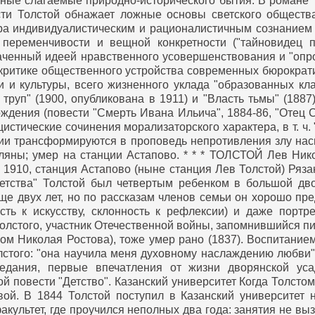
ные слагаемые природно-исторического бытия. В романе 
сти Толстой обнажает ложные основы светского общества
а индивидуалистическим и рационалистичным сознанием 
переменчивости и вещной конкретности ("тайновидец пл
аченный идеей нравственного усовершенствования и "опро
ритике общественного устройства современных бюрократич
 и культуры, всего жизненного уклада "образованных кла
 труп" (1900, опубликована в 1911) и "Власть тьмы" (188
ождения (повести "Смерть Ивана Ильича", 1884-86, "Отец С
истические сочинения морализаторского характера, в т. ч. 
нии трансформируются в проповедь непротивления злу нас
ляны; умер на станции Астапово.
* * *
ТОЛСТОЙ Лев Никол
 1910, станция Астапово (ныне станция Лев Толстой) Рязан
етства"
Толстой был четвертым ребенком в большой дво
ще двух лет, но по рассказам членов семьи он хорошо пр
сть к искусству, склонность к рефлексии) и даже порт
 Толстого, участник Отечественной войны, запомнившийся
ом Николая Ростова), тоже умер рано (1837). Воспитание
стого: "она научила меня духовному наслаждению любви"
едания, первые впечатления от жизни дворянской ус
й повести "Детство".
Казанский университет
Когда Толстом
ой. В 1844 Толстой поступил в Казанский университет 
культет, где проучился неполных два года: занятия не выз