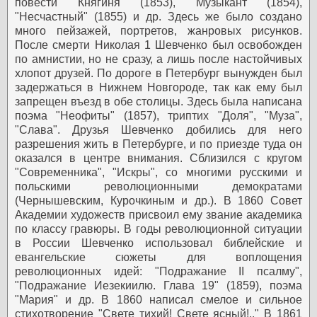
повести "Княгиня" (1853), "Музыкант" (1854),
"Несчастный" (1855) и др. Здесь же было создано
много пейзажей, портретов, жанровых рисунков.
После смерти Николая 1 Шевченко был освобожден
по амнистии, но не сразу, а лишь после настойчивых
хлопот друзей. По дороге в Петербург вынужден был
задержаться в Нижнем Новгороде, так как ему был
запрещен въезд в обе столицы. Здесь была написана
поэма "Неофиты" (1857), триптих "Доля", "Муза",
"Слава".
Друзья Шевченко добились для него
разрешения жить в Петербурге, и по приезде туда он
оказался в центре внимания. Сблизился с кругом
"Современника", "Искры", со многими русскими и
польскими революционными демократами
(Чернышевским, Курочкиным и др.). В 1860 Совет
Академии художеств присвоил ему звание академика
по классу гравюры.
В годы революционной ситуации
в России Шевченко использовал библейские и
евангельские сюжеты для воплощения
революционных идей: "Подражание II псалму",
"Подражание Иезекиилю. Глава 19" (1859), поэма
"Мария" и др. В 1860 написал смелое и сильное
стихотворение "Свете тихий! Свете ясный!.."
В 1861