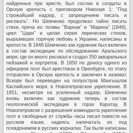
найденные при аресте, был сослан в солдаты в
Орскую крепость с приговором Николая 1: "Под
строжайший надзор, с запрещением писать и
рисовать". Но Шевченко продолжал тайно писать
стихи, пряча их: поэмы "Варнак" и "Марина" (1848),
цикл "Цари" и целая серия лирических стихов,
выразивших горячую любовь к Украине, написаны в
крепости.
В 1848 Шевченко как художник был включен
в состав экспедиции по обследованию Аральского
моря, где он много рисовал и создал 350 акварельных
пейзажей и портретов. В 1850 по доносу одного из
офицеров поэт был арестован в Оренбурге, по этапу
отправлен в Орскую крепость и заключен в каземат.
Вскоре был переведен на полуостров Мангышлак
Каспийского моря, в Новопетровское укрепление.
В
1851, несмотря на усиленный надзор, Шевченко
вновь включен как художник теперь в состав
геологической экспедиции в горах Каратау. В
Новопетровске с разрешения коменданта укрепления
поэт в свободные от службы часы писал повести на
русском языке, надеясь напечатать их под
псевдонимом в русских журналах. Так были написаны