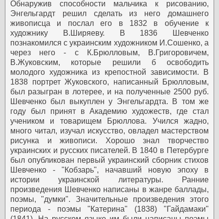
Обнаружив способности мальчика к рисованию,
Энгельгардт решил сделать из него домашнего
живописца и послал его в 1832 в обучение к
художнику В.Ширяеву.
В 1836 Шевченко
познакомился с украинским художником И.Сошенко, а
через него - с К.Брюлловым, В.Григоровичем,
В.Жуковским, которые решили б освободить
молодого художника из крепостной зависимости. В
1838 портрет Жуковского, написанный Брюлловым,
был разыгран в лотерее, и на полученные 2500 руб.
Шевченко был выкуплен у Энгельгардта. В том же
году был принят в Академию художеств, где стал
учеником и товарищем Брюллова. Учился жадно,
много читал, изучал искусство, овладел мастерством
рисунка и живописи. Хорошо знал творчество
украинских и русских писателей.
В 1840 в Петербурге
был опубликован первый украинский сборник стихов
Шевченко - "Кобзарь", начавший новую эпоху в
истории украинской литературы. Ранние
произведения Шевченко написаны в жанре баллады,
поэмы, "думки". Значительные произведения этого
периода - поэмы "Катерина" (1838) "Гайдамаки"
(1841). На русском языке им были написаны поэмы