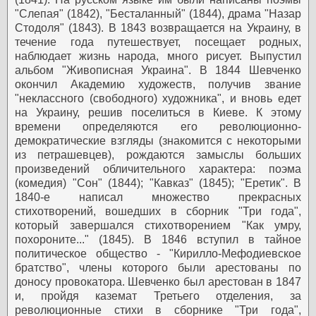
"Слепая" (1842), "Бесталанный" (1844), драма "Назар
Стодоля" (1843).
В 1843 возвращается на Украину, в
течение года путешествует, посещает родных,
наблюдает жизнь народа, много рисует. Выпустил
альбом "Живописная Украина".
В 1844 Шевченко
окончил Академию художеств, получив звание
"неклассного (свободного) художника", и вновь едет
на Украину, решив поселиться в Киеве. К этому
времени определяются его революционно-
демократические взгляды (знакомится с некоторыми
из петрашевцев), рождаются замыслы больших
произведений обличительного характера: поэма
(комедия) "Сон" (1844); "Кавказ" (1845); "Еретик".
В
1840-е написал множество прекрасных
стихотворений, вошедших в сборник "Три года",
который завершался стихотворением "Как умру,
похороните..." (1845). В 1846 вступил в тайное
политическое общество - "Кирилло-Мефодиевское
братство", члены которого были арестованы по
доносу провокатора. Шевченко был арестован в 1847
и, пройдя каземат Третьего отделения, за
революционные стихи в сборнике "Три года",