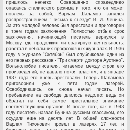
пришлось нелегко. Совершенно справедливо
опасаясь сталинского режима и того, что он может
повлечь за собой, Варлам Шаламов занялся
распространением "Письма к съезду" В. И. Ленина.
За это молодой человек был арестован и приговорен
к трем годам заключения.
Полностью отбыв срок
заключения, начинающий писатель вернулся в
Москву, где продолжил литературную деятельность:
работал в небольших профсоюзных журналах. В 1936
году в журнале "Октябрь" был опубликован один из
его первых рассказов - "Три смерти доктора Аустино".
Вольнолюбие писателя, читаемое между строк его
произведений, не давало покоя властям, и в январе
1937 года его вновь арестовали. Теперь Шаламова
приговорили уже к пяти годам лагерей.
Освободившись, он снова начал писать. Но
пребывание на свободе длилось недолго: ведь он
обратил на себя самое пристальное внимание
соответствующих органов. И после того, как в 1943
году писатель назвал Бунина русским классиком, его
осудили еще на десять лет.
В общей сложности
Варлам Тихонович провел в лагерях 17 лет, и
большую часть этого времени - на Колыме, в