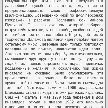
симулянтом. При этом он абсолютно безучастен к
дальнейшей судьбе несчастного, ему приятно
продемонстрировать свою профессиональную
квалификацию. Совершенно иной по духу персонаж
изображен в рассказе "Последний бой майора
Пугачева". Он о заключенном, который собирает
вокруг себя таких же, как он, свободолюбивых людей
и погибает при попытке побега.
Еще одной темой
творчества Шаламова является идея подобия лагеря
остальному миру. "Лагерные идеи только повторяют
переданные по приказу начальства идеи воли...
Лагерь отражает не только борьбу политических клик,
сменяющих друг друга у власти, но культуру этих
людей, их тайные стремления, вкусы, привычки,
подавленные желания".
К сожалению, при жизни
писателю не суждено было опубликовать эти
произведения на родине. Даже во времена
хрущевской оттепели они были слишком смелы для
того, чтобы быть изданными. Но с 1966 года рассказы
Шаламова стали выходить в эмигрантских изданиях.
Сам же писатель в мае 1979 года переехал в дом
инвалидов, откуда в январе 1982 его насильно
отправили в интернат для психохроников - в