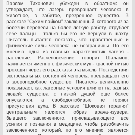
Варлам Тихонович убежден в обратном: он
утверждает, что лагерь превращает человека в
животное, в забитое, презренное существо. В
рассказе "Сухим пайком" заключенный, которого из-за
болезни перевели на более легкую работу, отрубает
себе пальцы - только бы его не вернули в шахту.
Писатель пытается показать, что нравственные и
физические силы человека не безграничны. По его
мнению, одна из главных характеристик лагеря -
растление. Расчеловечение, говорит Шаламов,
начинается именно с физических мук - красной нитью
проходит через его рассказы эта мысль. Последствия
экстремальных состояний человека превращают его
в звероподобное существо. Писатель великолепно
показывает, как лагерные условия влияют на разных
людей: существа с низкой душой еще более
опускаются, а свободолюбивые не теряют
присутствия духа. В рассказе "Шоковая терапия"
центральным является образ врача-изувера,
бывшего заключенного, прикладывающего все
усилия и познания в медицине, чтобы разоблачить
заключенного, который, по его мнению, является