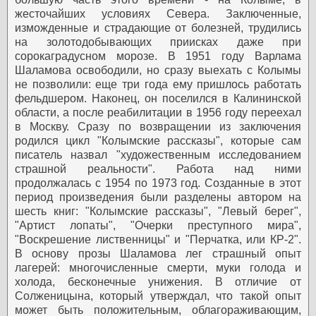
жесточайших условиях Севера. Заключенные,
изможденные и страдающие от болезней, трудились
на золотодобывающих приисках даже при
сорокаградусном морозе.
В 1951 году Варлама
Шаламова освободили, но сразу выехать с Колымы
не позволили: еще три года ему пришлось работать
фельдшером. Наконец, он поселился в Калининской
области, а после реабилитации в 1956 году переехал
в Москву. Сразу по возвращении из заключения
родился цикл "Колымские рассказы", которые сам
писатель назвал "художественным исследованием
страшной реальности". Работа над ними
продолжалась с 1954 по 1973 год. Созданные в этот
период произведения были разделены автором на
шесть книг: "Колымские рассказы", "Левый берег",
"Артист лопаты", "Очерки преступного мира",
"Воскрешение лиственницы" и "Перчатка, или КР-2".
В основу прозы Шаламова лег страшный опыт
лагерей: многочисленные смерти, муки голода и
холода, бесконечные унижения. В отличие от
Солженицына, который утверждал, что такой опыт
может быть положительным, облагораживающим,