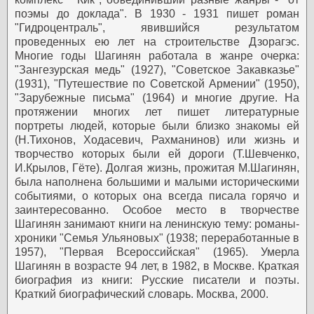
поэмы до доклада". В 1930 - 1931 пишет роман
"Гидроцентраль", явившийся результатом
проведенных ею лет на строительстве Дзорагэс.
Многие годы Шагинян работала в жанре очерка:
"Зангезурская медь" (1927), "Советское Закавказье"
(1931), "Путешествие по Советской Армении" (1950),
"Зарубежные письма" (1964) и многие другие.
На
протяжении многих лет пишет литературные
портреты людей, которые были близко знакомы ей
(Н.Тихонов, Ходасевич, Рахманинов) или жизнь и
творчество которых были ей дороги (Т.Шевченко,
И.Крылов, Гёте).
Долгая жизнь, прожитая М.Шагинян,
была наполнена большими и малыми историческими
событиями, о которых она всегда писала горячо и
заинтересованно. Особое место в творчестве
Шагинян занимают книги на ленинскую тему: романы-
хроники "Семья Ульяновых" (1938; переработанные в
1957), "Первая Всероссийская" (1965).
Умерла
Шагинян в возрасте 94 лет, в 1982, в Москве.
Краткая
биография из книги: Русские писатели и поэты.
Краткий биографический словарь. Москва, 2000.