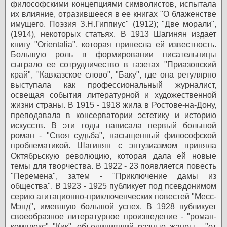
философскими концепциями символистов, испытала
их влияние, отразившееся в ее книгах "О блаженстве
имущего. Поэзия З.Н.Гиппиус" (1912); "Две морали",
(1914), некоторых статьях.
В 1913 Шагинян издает
книгу "Orientalia", которая принесла ей известность.
Большую роль в формировании писательницы
сыграло ее сотрудничество в газетах "Приазовский
край", "Кавказское слово", "Баку", где она регулярно
выступала как профессиональный журналист,
освещая события литературной и художественной
жизни страны.
В 1915 - 1918 жила в Ростове-на-Дону,
преподавала в консерватории эстетику и историю
искусств. В эти годы написала первый большой
роман - "Своя судьба", насыщенный философской
проблематикой.
Шагинян с энтузиазмом приняла
Октябрьскую революцию, которая дала ей новые
темы для творчества. В 1922 - 23 появляется повесть
"Перемена", затем - "Приключение дамы из
общества". В 1923 - 1925 публикует под псевдонимом
серию агитационно-приключенческих повестей "Месс-
Мэнд", имевшую большой успех. В 1928 публикует
своеобразное литературное произведение - "роман-
комплекс" "Кик", объединивший разные жанры - "от