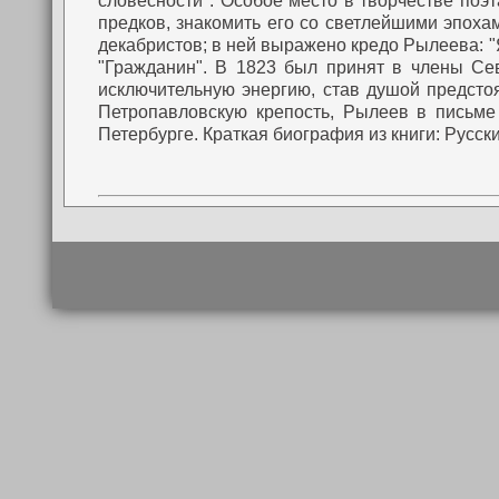
словесности". Особое место в творчестве поэт
предков, знакомить его со светлейшими эпохам
декабристов; в ней выражено кредо Рылеева: "Я
"Гражданин".
В 1823 был принят в члены Севе
исключительную энергию, став душой предсто
Петропавловскую крепость, Рылеев в письме
Петербурге.
Краткая биография из книги: Русски