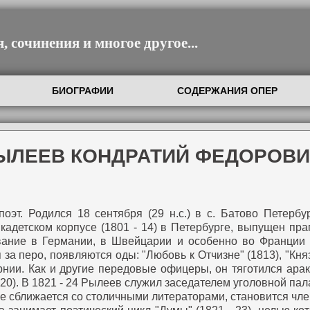
 сочинения и многое другое...
БИОГРАФИИ
СОДЕРЖАНИЯ ОПЕР
РЫЛЕЕВ КОНДРАТИЙ ФЕДОРОВ
оэт. Родился 18 сентября (29 н.с.) в с. Батово Петерб
кадетском корпусе (1801 - 14) в Петербурге, выпущен п
вание в Германии, в Швейцарии и особенно во Франции 
за перо, появляются оды: "Любовь к Отчизне" (1813), "Кня
нии. Как и другие передовые офицеры, он тяготился ара
20).
В 1821 - 24 Рылеев служил заседателем уголовной пал
е сближается со столичными литераторами, становится чл