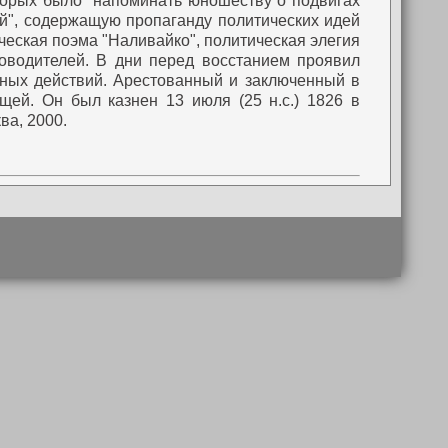
которых было "напоминать юношеству о подвигах
й", содержащую пропаганду политических идей
ическая поэма "Наливайко", политическая элегия
оводителей. В дни перед восстанием проявил
ных действий.
Арестованный и заключенный в
щей.
Он был казнен 13 июля (25 н.с.) 1826 в
ва, 2000.