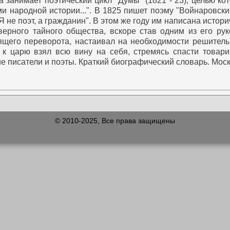
а занимает поэтический цикл "Думы" (1821 - 23), целью 
и народной истории...".
В 1825 пишет поэму "Войнаровски
 не поэт, а гражданин". В этом же году им написана истор
рного тайного общества, вскоре став одним из его рук
ящего переворота, настаивал на необходимости решитель
 к царю взял всю вину на себя, стремясь спасти товари
е писатели и поэты. Краткий биографический словарь. Моск
© 2010-2025, Все права защищены