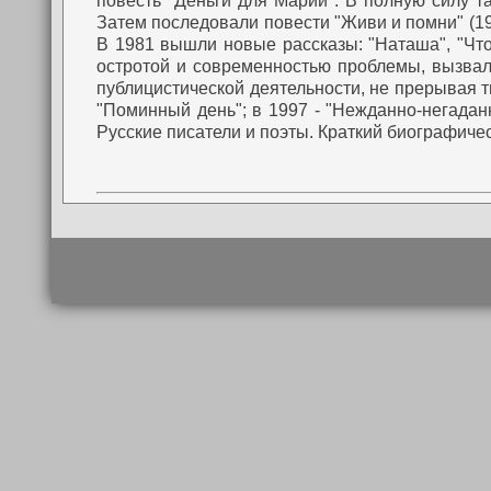
повесть "Деньги для Марии".
В полную силу та
Затем последовали повести "Живи и помни" (19
В 1981 вышли новые рассказы: "Наташа", "Что 
остротой и современностью проблемы, вызвал
публицистической деятельности, не прерывая тв
"Поминный день"; в 1997 - "Нежданно-негаданн
Русские писатели и поэты. Краткий биографичес