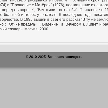
лант писателя раскрылся в повести "Последний срок" (197
74) и "Прощание с Матёрой" (1976), поставившие их автор
передать вороне", "Век живи - век люби".
Появление в 19
о большой интерес у читателя.
В последние годы писател
орчества. В 1995 вышли в свет его рассказ "В ту же землю"
о"; "Отчие пределы" ("Видение" и "Вечером"). Живет и раб
кий словарь. Москва, 2000.
© 2010-2025, Все права защищены