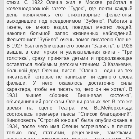
стихи.
С 1922 Олеша жил в Москве, работал в
железнодорожной газете "Гудок", где почти каждый
день появлялись его стихотворные фельетоны,
выходившие под псевдонимом "Зубило". Работая в
газете, он много ездил, повидал многих людей,
накопил большой запас жизненных наблюдений.
Фельетонист "Зубило" очень помог писателю Олеше.
В 1927 был опубликован его роман "Зависть", в 1928
вышла в свет яркая и увлекательная книга - "Три
толстяка", сразу принятая детьми и продолжающая
оставаться любимым детским чтением.
Э.Казакевич,
большой друг Олеши, писал: "Олеша - один из тех
писателей, которые не написали ни единого слова
фальши. У него оказалось достаточно силы
характера, чтобы не писать то, чего он не хотел".
В
1931 вышел сборник "Вишневая косточка",
объединивший рассказы Олеши разных лет. В это же
время на сцене Театра им. Вс.Мейерхольда
состоялась премьера пьесы "Список благодеяний".
Киноповесть "Строгий юноша" была опубликована в
1934, после чего имя Олеши встречалось в печати
только под статьями, рецензиями, заметками,
очерковыми зарисовками, иногда - рассказами. Он