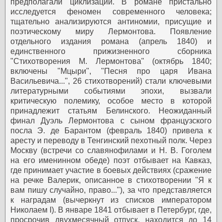
предполагали циклизации. В романе пристально
исследуется феномен современного человека;
тщательно анализируются антиномии, присущие и
поэтическому миру Лермонтова. Появление
отдельного издания романа (апрель 1840) и
единственного прижизненного сборника
"Стихотворения М. Лермонтова" (октябрь 1840;
включены "Мцыри", "Песня про царя Ивана
Васильевича...", 26 стихотворений) стали ключевыми
литературными событиями эпохи, вызвали
критическую полемику, особое место в которой
принадлежит статьям Белинского.
Неожиданный
финал
Дуэль Лермонтова с сыном французского
посла Э. де Барантом (февраль 1840) привела к
аресту и переводу в Тенгинский пехотный полк. Через
Москву (встречи со славянофилами и Н. В. Гоголем
на его именинном обеде) поэт отбывает на Кавказ,
где принимает участие в боевых действиях (сражение
на речке Валерик, описанное в стихотворении "Я к
вам пишу случайно, право..."), за что представляется
к наградам (вычеркнут из списков императором
Николаем I). В январе 1841 отбывает в Петербург, где,
просрочив двухмесячный отпуск, находится до 14