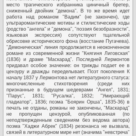
место трагического избранника циничный бретер,
сниженный двойник "демона". В то же время идет
работа над романом "Вадим" (не закончен), где
ультраромантические мотивы и стилистические ходы
(родство "ангела" и "демона", "поэзия безобразности",
языковая экспрессия) сопутствуют тщательной
обрисовке исторического фона (восстание Пугачева).
"Демоническая" линия продолжается в неоконченном
романе из современной жизни "Княгиня Лиговская"
(1836) и драме "Маскарад". Последней Лермонтов
придавал особое значение: он трижды подает ее в
цензуру и дважды переделывает.
Поэт поколения
К
началу 1837 у Лермонтова нет литературного статуса:
многочисленные стихотворения (среди них
признанные в будущем шедеврами "Ангел", 1831;
"Парус", 1831; "Русалка", 1832; "Умирающий
гладиатор", 1836; поэма "Боярин Орша", 1835-36) в
печать не отданы, романы не закончены, "Маскарад"
не пропущен цензурой, опубликованная (по
неподтвержденным сведениям без ведома автора)
поэма "Хаджи Абрек" (1834) резонанса не вызвала,
связей в литературном мире нет (значима "невстреча"