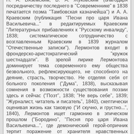
посредничеству последнего в "Современнике" в 1838
печатается поэма "Тамбовская казначейша") и А. А.
Краевским (публикация "Песни про царя Ивана
Васильевича..." в редактируемых Краевским
"Литературных прибавлениях к "Русскому инвалиду",
1838; систематическое сотрудничество с
возглавленным Краевским в 1839 журналом
"Отечественные записки"). Лермонтов входит в
фрондерско-аристократический "кружок
шестнадцати".
В зрелой лирике Лермонтова
доминирует тема современного ему общества
безвольного, рефлексирующего, не способного на
деяние, страсть, творчество. Не отделяя себя от
больного поколения ("Дума", 1838), высказывая
сомнения в возможности существования поэзии
здесь и сейчас ("Поэт", 1838; "Не верь себе", 1839;
"Журналист, читатель и писатель", 1840), скептически
оценивая жизнь как таковую ("И скучно, и грустно...",
1840), Лермонтов ищет гармонию в эпическом
прошлом ("Бородино", "Песня про царя Ивана
Васильевича...", где демонический герой-опричник
терпит поражение от хранителя нравственных