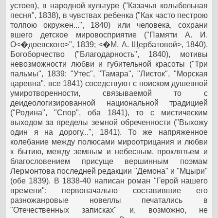
устоев), в народной культуре ("Казачья колыбельная
песня", 1838), в чувствах ребенка ("Как часто пестрою
толпою окружен...", 1840) или человека, сохрани
вшего детское мировосприятие ("Памяти А. И.
О<�доевского>", 1839; <�М. А. Щербатовой>, 1840).
Богоборчество ("Благодарность", 1840), мотивы
невозможности любви и губительной красоты ("Три
пальмы", 1839; "Утес", "Тамара", "Листок", "Морская
царевна", все 1841) соседствуют с поиском душевной
умиротворенности, связываемой то с
деидеологизированной национальной традицией
("Родина", "Спор", оба 1841), то с мистическим
выходом за пределы земной обреченности ("Выхожу
один я на дорогу...", 1841). То же напряженное
колебание между полюсами мироотрицания и любви
к бытию, между земным и небесным, проклятьем и
благословением присуще вершинным поэмам
Лермонтова последней редакции "Демона" и "Мцыри"
(обе 1839).
В 1838-40 написан роман "Герой нашего
времени": первоначально составившие его
разножанровые новеллы печатались в
"Отечественных записках" и, возможно, не