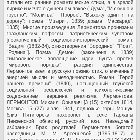
питали его ранние романтические стихи, а в зрелой
лирике и мечта о душевном покое ("Дума", "И скучно и
грустно", "Молитва", "Пророк", "Выхожу один я на
дорогу"; поэма "Мцыри", 1839; драма "Маскарад",
1835). Многие произведения Лермонтова пронизаны
гражданским пафосом, патриотическим чувством
[неоконченный социально-исторический роман.
"Вадим" (1832-34), стихотворения "Бородино", "Поэт",
"Родина"]. Поэма "Демон" (закончена в 1839)
символическое воплощение идеи бунта против
"мирового порядка", трагедия одиночества.
Лермонтов ввел в русскую поэзию стих, отмеченный
энергией мысли и мелодичностью. Роман "Герой
нашего времени" (1840), насыщенный глубокой
социальной рефлексией и психологическим
содержанием, вершина реализма Лермонтова.
ЛЕРМОНТОВ Михаил Юрьевич [3 (15) октября 1814,
Москва 15 (27) июля 1841, подножье горы Машук,
близ Пятигорска; похоронен в селе Тарханы
Пензенской области], русский поэт.
Неведомый
избранник
Брак родителей Лермонтова богатой
наследницы М. М. Арсеньевой (1795-1817) и
армейского капитана Ю. П. Лермонтова (1773-1831)