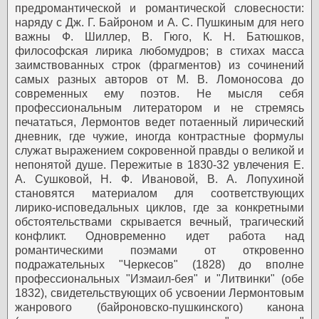
предромантической и романтической словесности:
наряду с Дж. Г. Байроном и А. С. Пушкиным для него
важны Ф. Шиллер, В. Гюго, К. Н. Батюшков,
философская лирика любомудров; в стихах масса
заимствованных строк (фрагментов) из сочинений
самых разных авторов от М. В. Ломоносова до
современных ему поэтов. Не мысля себя
профессиональным литератором и не стремясь
печататься, Лермонтов ведет потаенный лирический
дневник, где чужие, иногда контрастные формулы
служат выражением сокровенной правды о великой и
непонятой душе. Пережитые в 1830-32 увлечения Е.
А. Сушковой, Н. Ф. Ивановой, В. А. Лопухиной
становятся материалом для соответствующих
лирико-исповедальных циклов, где за конкретными
обстоятельствами скрывается вечный, трагический
конфликт. Одновременно идет работа над
романтическими поэмами от откровенно
подражательных "Черкесов" (1828) до вполне
профессиональных "Измаил-бея" и "Литвинки" (обе
1832), свидетельствующих об усвоении Лермонтовым
жанрового (байроновско-пушкинского) канона