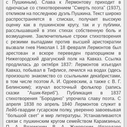
с Пушкиным). Слава к Лермонтову приходит в
одночасье со стихотворением "Смерть поэта" (1937),
откликом на последнюю дуэль Пушкина. Текст широко
распространяется в списках, получает высокую
оценку как в пушкинском кругу, так и у публики,
расслышавшей в этих стихах собственную боль и
возмущение. Заключительные строки стихотворения
с резкими выпадами против высшей аристократии
вызвали гнев Николая I. 18 февраля Лермонтов был
арестован и вскоре переведен прапорщиком в
Нижегородский драгунский полк на Кавказ.
Ссылка
продлилась до октября 1837: Лермонтов изъездил
Кавказ, побывал в Тифлисе, лечился на водах (здесь
произошло знакомство со ссыльными декабристами,
в том числе поэтом А. И. Одоевским, а также с В. Г.
Белинским); изучал восточный фольклор (запись
сказки "Ашик-Кериб"). Публикация в 1837
стихотворения "Бородино" упрочила славу поэта.
С
апреля 1838 по апрель 1840 Лермонтов служит в
Лейб-гвардии гусарском полку, уверенно завоевывая
"большой свет" и мир литературы. Устанавливаются
связи с пушкинским кругом семейством Карамзиных,
П. А. Вяземским, В. А. Жуковским (благодаря