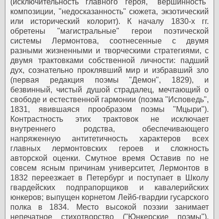
(исключительность главного героя, "вершинность"
композиции, "недосказанность" сюжета, экзотический
или исторический колорит). К началу 1830-х гг.
обретены "магистральные" герои поэтической
системы Лермонтова, соотнесенные с двумя
разными жизненными и творческими стратегиями, с
двумя трактовками собственной личности: падший
дух, сознательно проклявший мир и избравший зло
(первая редакция поэмы "Демон", 1829), и
безвинный, чистый душой страдалец, мечтающий о
свободе и естественной гармонии (поэма "Исповедь",
1831, явившаяся прообразом поэмы "Мцыри").
Контрастность этих трактовок не исключает
внутреннего родства, обеспечивающего
напряженную антитетичность характеров всех
главных лермонтовских героев и сложность
авторской оценки.
Смутное время
Оставив по не
совсем ясным причинам университет, Лермонтов в
1832 переезжает в Петербург и поступает в Школу
гвардейских подпрапорщиков и кавалерийских
юнкеров; выпущен корнетом Лейб-гвардии гусарского
полка в 1834. Место высокой поэзии занимает
непечатное стихотворство ("Юнкерские поэмы"),