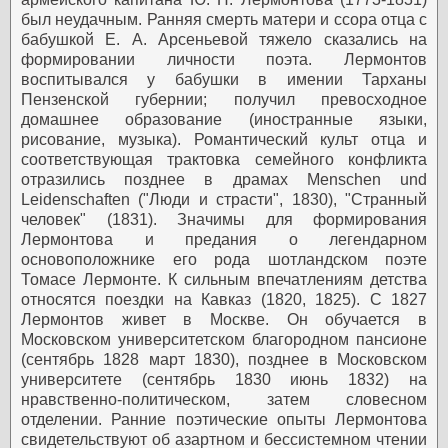
был неудачным. Ранняя смерть матери и ссора отца с
бабушкой Е. А. Арсеньевой тяжело сказались на
формировании личности поэта. Лермонтов
воспитывался у бабушки в имении Тарханы
Пензенской губернии; получил превосходное
домашнее образование (иностранные языки,
рисование, музыка). Романтический культ отца и
соответствующая трактовка семейного конфликта
отразились позднее в драмах Menschen und
Leidenschaften ("Люди и страсти", 1830), "Странный
человек" (1831). Значимы для формирования
Лермонтова и предания о легендарном
основоположнике его рода шотландском поэте
Томасе Лермонте. К сильным впечатлениям детства
относятся поездки на Кавказ (1820, 1825).
С 1827
Лермонтов живет в Москве. Он обучается в
Московском университетском благородном пансионе
(сентябрь 1828 март 1830), позднее в Московском
университете (сентябрь 1830 июнь 1832) на
нравственно-политическом, затем словесном
отделении.
Ранние поэтические опыты Лермонтова
свидетельствуют об азартном и бессистемном чтении