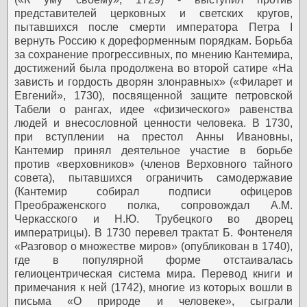
представителей церковных и светских кругов,
пытавшихся после смерти императора Петра I
вернуть Россию к дореформенным порядкам. Борьба
за сохранение прогрессивных, по мнению Кантемира,
достижений была продолжена во второй сатире «На
зависть и гордость дворян злонравных» («Филарет и
Евгений», 1730), посвященной защите петровской
Табели о рангах, идее «физического» равенства
людей и внесословной ценности человека. В 1730,
при вступлении на престол Анны Ивановны,
Кантемир принял деятельное участие в борьбе
против «верховников» (членов Верховного тайного
совета), пытавшихся ограничить самодержавие
(Кантемир собирал подписи офицеров
Преображенского полка, сопровождал A.M.
Черкасского и Н.Ю. Трубецкого во дворец
императрицы). В 1730 перевел трактат Б. Фонтенеля
«Разговор о множестве миров» (опубликован в 1740),
где в популярной форме отстаивалась
гелиоцентрическая система мира. Перевод книги и
примечания к ней (1742), многие из которых вошли в
письма «О природе и человеке», сыграли