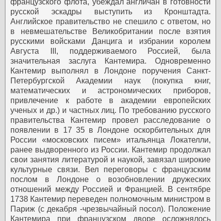
французского флота, убеждал англичан в готовности
русской эскадры выступить из Кронштадта.
Английское правительство не спешило с ответом, но
в невмешательстве Великобритании после взятия
русскими войсками Данцига и избрании королем
Августа III, поддерживаемого Россией, была
значительная заслуга Кантемира. Одновременно
Кантемир выполнял в Лондоне поручения Санкт-
Петербургской Академии наук (покупка книг,
математических и астрономических приборов,
привлечение к работе в академии европейских
ученых и др.) и частных лиц. По требованию русского
правительства Кантемир провел расследование о
появлении в 17
35 в Лондоне оскорбительных для
России «московских писем» итальянца Локателли,
ранее выдворенного из России. Кантемир продолжал
свои занятия литературой и наукой, завязал широкие
культурные связи. Вел переговоры с французским
послом в Лондоне о возобновлении дружеских
отношений между Россией и Францией. В сентябре
1738 Кантемир переведен полномочным министром в
Париж (с декабря -чрезвычайный посол). Положение
Кантемира при французском дворе осложнялось