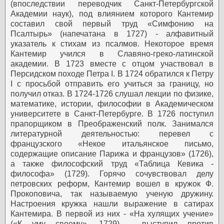
(впоследствии переводчик Санкт-Петербургской
Академии наук), под влиянием которого Кантемир
составил свой первый труд «Симфонию на
Псалтырь» (напечатана в 1727) - алфавитный
указатель к стихам из псалмов. Некоторое время
Кантемир учился в Славяно-греко-латинской
академии. В 1723 вместе с отцом участвовал в
Персидском походе Петра I. В 1724 обратился к Петру
I с просьбой отправить его учиться за границу, но
получил отказ. В 1724-1726 слушал лекции по физике,
математике, истории, философии в Академическом
университете в Санкт-Петербурге. В 1726 поступил
прапорщиком в Преображенский полк. Занимался
литературной деятельностью: перевел с
французского «Некое итальянское письмо,
содержащие описание Парижа и французов» (1726),
а также философский труд «Таблица Кевика -
философа» (1729). Горячо сочувствовал делу
петровских реформ, Кантемир вошел в кружок Ф.
Прокоповича, так называемую ученую дружину.
Настроения кружка нашли выражение в сатирах
Кантемира. В первой из них - «На хулящих учение»
(«К уму своему», 1729) - выступил против