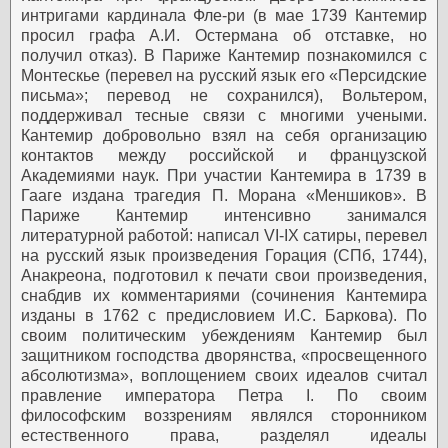
интригами кардинала Фле-ри (в мае 1739 Кантемир
просил графа А.И. Остермана об отставке, но
получил отказ). В Париже Кантемир познакомился с
Монтескье (перевел на русский язык его «Персидские
письма»; перевод не сохранился), Вольтером,
поддерживал тесные связи с многими учеными.
Кантемир добровольно взял на себя организацию
контактов между российской и французской
Академиями наук. При участии Кантемира в 1739 в
Гааге издана трагедия П. Морана «Меншиков». В
Париже Кантемир интенсивно занимался
литературной работой: написал VI-IX сатиры, перевел
на русский язык произведения Горация (СПб, 1744),
Анакреона, подготовил к печати свои произведения,
снабдив их комментариями (сочинения Кантемира
изданы в 1762 с предисловием И.С. Баркова). По
своим политическим убеждениям Кантемир был
защитником господства дворянства, «просвещенного
абсолютизма», воплощением своих идеалов считал
правление императора Петра I. По своим
философским воззрениям являлся сторонником
естественного права, разделял идеалы