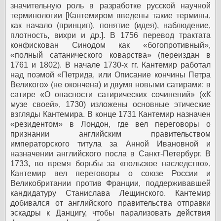
значительную роль в разработке русской научной
терминологии [Кантемиром введены такие термины,
как начало (принцип), понятие (идея), наблюдение,
плотность, вихри и др.]. В 1756 перевод трактата
конфискован Синодом как «богопротивный»,
«полный сатанического коварства» (переиздан в
1761 и 1802). В начале 1730-х гг. Кантемир работал
над поэмой «Петрида, или Описание кончины Петра
Великого» (не окончена) и двумя новыми сатирами; в
сатире «О опасности сатирических сочинений» («К
музе своей», 1730) изложены основные этические
взгляды Кантемира. В конце 1731 Кантемир назначен
«резидентом» в Лондон, где вел переговоры о
признании английским правительством
императорского титула за Анной Ивановной и
назначении английского посла в Санкт-Петербург. В
1733, во время борьбы за «польское наследство»,
Кантемир вел переговоры о союзе России и
Великобритании против Франции, поддерживавшей
кандидатуру Станислава Лещинского. Кантемир
добивался от английского правительства отправки
эскадры к Данцигу, чтобы парализовать действия