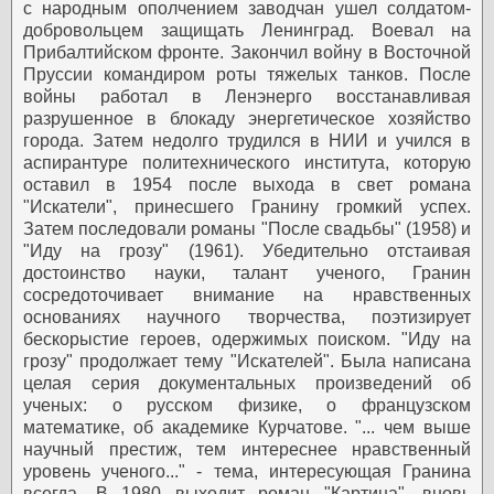
с народным ополчением заводчан ушел солдатом-
добровольцем защищать Ленинград. Воевал на
Прибалтийском фронте. Закончил войну в Восточной
Пруссии командиром роты тяжелых танков.
После
войны работал в Ленэнерго восстанавливая
разрушенное в блокаду энергетическое хозяйство
города. Затем недолго трудился в НИИ и учился в
аспирантуре политехнического института, которую
оставил в 1954 после выхода в свет романа
"Искатели", принесшего Гранину громкий успех.
Затем последовали романы "После свадьбы" (1958) и
"Иду на грозу" (1961). Убедительно отстаивая
достоинство науки, талант ученого, Гранин
сосредоточивает внимание на нравственных
основаниях научного творчества, поэтизирует
бескорыстие героев, одержимых поиском. "Иду на
грозу" продолжает тему "Искателей".
Была написана
целая серия документальных произведений об
ученых: о русском физике, о французском
математике, об академике Курчатове. "... чем выше
научный престиж, тем интереснее нравственный
уровень ученого..." - тема, интересующая Гранина
всегда.
В 1980 выходит роман "Картина", вновь