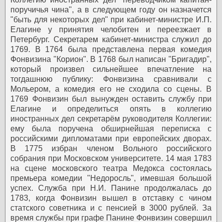
поручичья чина", а в следующем году он назначется
"быть для некоторых дел" при кабинет-министре И.П.
Елагине у принятия челобитен и переезжает в
Петербург. Секретарем кабинет-министра служил до
1769. В 1764 была представлена первая комедия
Фонвизина "Корион". В 1768 был написан "Бригадир",
который произвел сильнейшее впечатление на
тогдашнюю публику: Фонвизина сравнивали с
Мольером, а комедия его не сходила со сцены. В
1769 Фонвизин был вынужден оставить службу при
Елагине и определиться опять в коллегию
иностранных дел секретарём руководителя Коллегии:
ему была поручена обширнейшая переписка с
российскими дипломатами при европейских дворах.
В 1775 избран членом Вольного российского
собрания при Московском университете. 14 мая 1783
на сцене московского театра Медокса состоялась
премьера комедии "Недоросль", имевшая большой
успех. Служба при Н.И. Панине продолжалась до
1783, когда Фонвизин вышел в отставку с чином
статского советника и с пенсией в 3000 рублей. За
время службы при графе Панине Фонвизин совершил