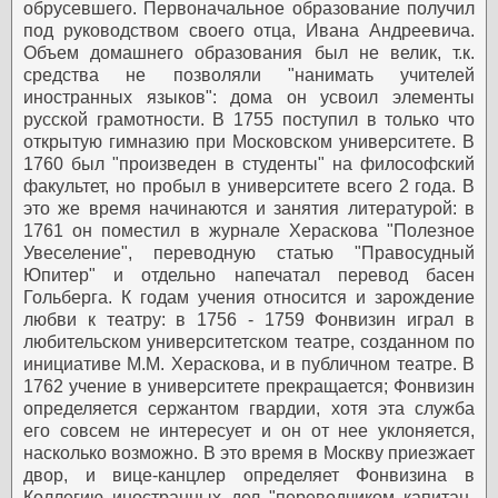
обрусевшего. Первоначальное образование получил
под руководством своего отца, Ивана Андреевича.
Объем домашнего образования был не велик, т.к.
средства не позволяли "нанимать учителей
иностранных языков": дома он усвоил элементы
русской грамотности. В 1755 поступил в только что
открытую гимназию при Московском университете. В
1760 был "произведен в студенты" на философский
факультет, но пробыл в университете всего 2 года. В
это же время начинаются и занятия литературой: в
1761 он поместил в журнале Хераскова "Полезное
Увеселение", переводную статью "Правосудный
Юпитер" и отдельно напечатал перевод басен
Гольберга. К годам учения относится и зарождение
любви к театру: в 1756 - 1759 Фонвизин играл в
любительском университетском театре, созданном по
инициативе М.М. Хераскова, и в публичном театре.
В
1762 учение в университете прекращается; Фонвизин
определяется сержантом гвардии, хотя эта служба
его совсем не интересует и он от нее уклоняется,
насколько возможно. В это время в Москву приезжает
двор, и вице-канцлер определяет Фонвизина в
Коллегию иностранных дел "переводчиком капитан-