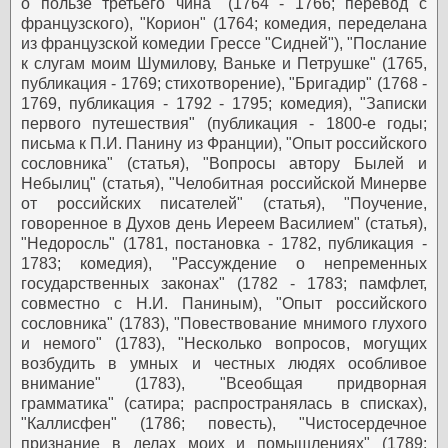
о пользе третьего чина" (1764 - 1766; перевод с
французского), "Кopион" (1764; комедия, переделана
из французской комедии Грессе "Сидней"), "Послание
к слугам моим Шумилову, Ваньке и Петрушке" (1765,
публикация - 1769; стихотворение), "Бригадир" (1768 -
1769, публикация - 1792 - 1795; комедия), "Записки
первого путешествия" (публикация - 1800-е годы;
письма к П.И. Панину из Франции), "Опыт российского
сословника" (статья), "Вопросы автору Былей и
Небылиц" (статья), "Челобитная российской Минерве
от российских писателей" (статья), "Поучение,
говоренное в Духов день Иереем Василием" (статья),
"Недоросль" (1781, постановка - 1782, публикация -
1783; комедия), "Рассуждение о непременных
государственных законах" (1782 - 1783; памфлет,
совместно с Н.И. Паниным), "Опыт российского
сословника" (1783), "Повествование мнимого глухого
и немого" (1783), "Несколько вопросов, могущих
возбудить в умных и честных людях особливое
внимание" (1783), "Всеобщая придворная
грамматика" (сатира; распространялась в списках),
"Каллисфен" (1786; повесть), "Чистосердечное
признание в делах моих и помышлениях" (1789;