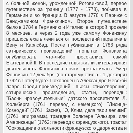
с больной женой, урожденной Роговиковой, первое
путешествие за границу (1777 - 1778), побывав в
Германии и во Франции. В августе 1778 в Париже с
Бенджамином Франклином. Второе путешествие
было в 1784 в Германию и Италию, в которой провели
8 месяцев, а через 2 года уже самому Фонвизину
пришлось ехать лечиться от последствий паралича в
Вену и Карлсбад. После публикации в 1783 ряда
сатирических произведений, попытки Фонвизина
опубликовать что-либо пресекались самой
Екатериной II. В последние годы жизни литературная
деятельность Фонвизина почти прекратилась. Умер
Фонвизин 12 декабря (по старому стилю - 1 декабря)
1792 в Петербурге. Похоронен в Александро-Невской
лавре.
Среди произведений - пьесы, стихотворения,
сатирические произведения, статьи, переводы:
"Басни нравоучительные" датского просветителя Л.
Хольберга (1761; перевод с немецкого), "Лисица-
Кознодей" (1761; басня), "О, Клим, дела твои велики!"
(1761; эпиграмма), трагедия Вольтера "Альзира, или
Американцы" (1762; перевод с французского), трактат
"Сокращение о вольности французского дворянства и